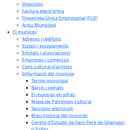
Impostos
Factura electrònica
Finestreta Única Empresarial (FUE)
Arxiu Municipal
El municipi
Adreces i telèfons
Espais i equipaments
Entitats i associacions
Empreses i comerços
Cens cultural d'artistes
Informació del municipi
Terme municipal
Barris i veïnats
El municipi en xifres
Mapa de Patrimoni cultural
Seccions electorals
Breu historia del municipi
Centre d'Estudis de Sant Pere de Vilamajor
(CESPV)