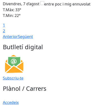
Divendres, 7 d’agost
D
T.Màx: 33°
T
T.Min: 22°
T
1
2
Anterior
Següent
Butlletí digital
Subscriu-te
Plànol / Carrers
Accedeix