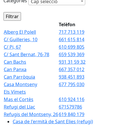
Categories
Cap selecció
Telèfon
Alberg El Polell
717 713 119
C/ Guilleries, 10
661 615 814
C/ Pi, 67
610 699 805
C/ Sant Bernat, 76-78
659 539 369
Can Bachs
931 31 59 32
Can Panxa
667 357 012
Can Parròquia
938 451 893
Casa Montseny
677 795 030
Els Vímets
Mas el Cortès
610 924 116
Refugi del Llac
671579786
Refugis del Montseny, 26
619 840 179
Casa de l'ermità de Sant Elies (refugi)