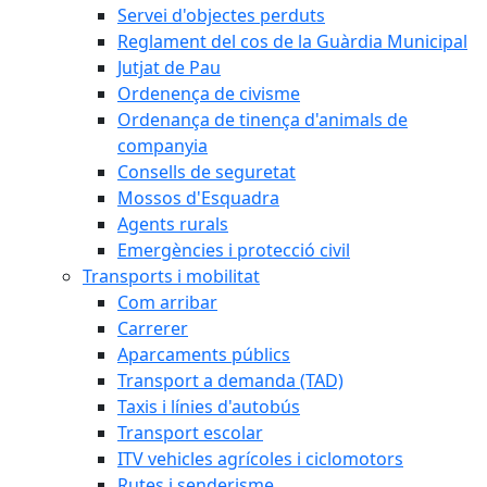
Servei d'objectes perduts
Reglament del cos de la Guàrdia Municipal
Jutjat de Pau
Ordenença de civisme
Ordenança de tinença d'animals de
companyia
Consells de seguretat
Mossos d'Esquadra
Agents rurals
Emergències i protecció civil
Transports i mobilitat
Com arribar
Carrerer
Aparcaments públics
Transport a demanda (TAD)
Taxis i línies d'autobús
Transport escolar
ITV vehicles agrícoles i ciclomotors
Rutes i senderisme