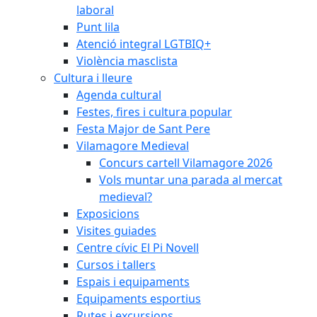
laboral
Punt lila
Atenció integral LGTBIQ+
Violència masclista
Cultura i lleure
Agenda cultural
Festes, fires i cultura popular
Festa Major de Sant Pere
Vilamagore Medieval
Concurs cartell Vilamagore 2026
Vols muntar una parada al mercat
medieval?
Exposicions
Visites guiades
Centre cívic El Pi Novell
Cursos i tallers
Espais i equipaments
Equipaments esportius
Rutes i excursions