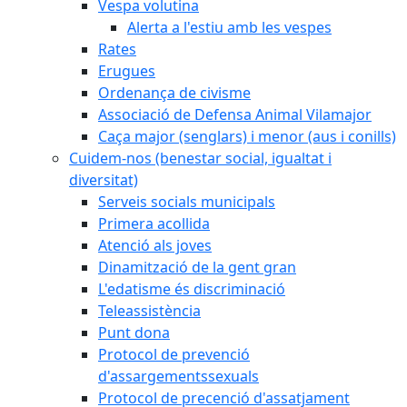
Vespa volutina
Alerta a l'estiu amb les vespes
Rates
Erugues
Ordenança de civisme
Associació de Defensa Animal Vilamajor
Caça major (senglars) i menor (aus i conills)
Cuidem-nos (benestar social, igualtat i
diversitat)
Serveis socials municipals
Primera acollida
Atenció als joves
Dinamització de la gent gran
L'edatisme és discriminació
Teleassistència
Punt dona
Protocol de prevenció
d'assargementssexuals
Protocol de precenció d'assatjament