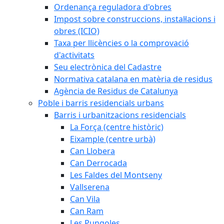
Ordenança reguladora d'obres
Impost sobre construccions, instal·lacions i
obres (ICIO)
Taxa per llicències o la comprovació
d'activitats
Seu electrònica del Cadastre
Normativa catalana en matèria de residus
Agència de Residus de Catalunya
Poble i barris residencials urbans
Barris i urbanitzacions residencials
La Força (centre històric)
Eixample (centre urbà)
Can Llobera
Can Derrocada
Les Faldes del Montseny
Vallserena
Can Vila
Can Ram
Les Pungoles