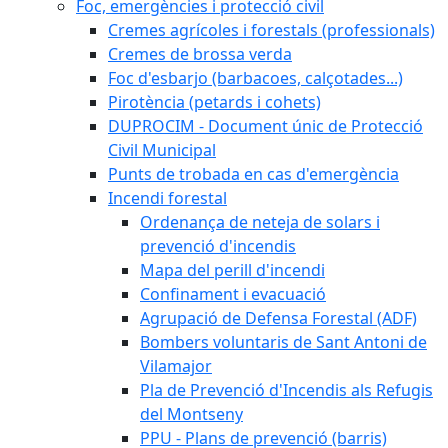
Foc, emergències i protecció civil
Cremes agrícoles i forestals (professionals)
Cremes de brossa verda
Foc d'esbarjo (barbacoes, calçotades...)
Pirotència (petards i cohets)
DUPROCIM - Document únic de Protecció
Civil Municipal
Punts de trobada en cas d'emergència
Incendi forestal
Ordenança de neteja de solars i
prevenció d'incendis
Mapa del perill d'incendi
Confinament i evacuació
Agrupació de Defensa Forestal (ADF)
Bombers voluntaris de Sant Antoni de
Vilamajor
Pla de Prevenció d'Incendis als Refugis
del Montseny
PPU - Plans de prevenció (barris)