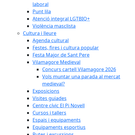
laboral
Punt lila
Atenció integral LGTBIQ+
Violència masclista
Cultura i lleure
Agenda cultural
Festes, fires i cultura popular
Festa Major de Sant Pere
Vilamagore Medieval
Concurs cartell Vilamagore 2026
Vols muntar una parada al mercat
medieval?
Exposicions
Visites guiades
Centre cívic El Pi Novell
Cursos i tallers
Espais i equipaments
Equipaments esportius
Rutes i excursions