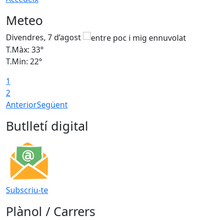
Meteo
Divendres, 7 d’agost
D
T.Màx: 33°
T
T.Min: 22°
T
1
2
Anterior
Següent
Butlletí digital
Subscriu-te
Plànol / Carrers