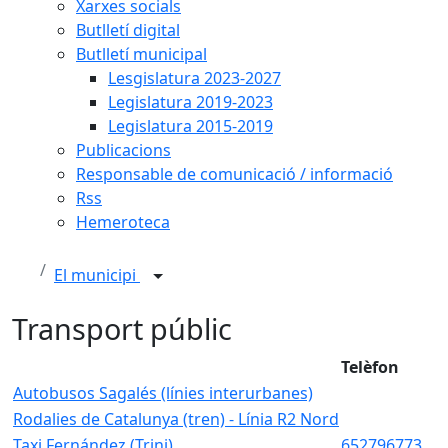
Xarxes socials
Butlletí digital
Butlletí municipal
Lesgislatura 2023-2027
Legislatura 2019-2023
Legislatura 2015-2019
Publicacions
Responsable de comunicació / informació
Rss
Hemeroteca
El municipi
Transport públic
Telèfon
Autobusos Sagalés (línies interurbanes)
Rodalies de Catalunya (tren) - Línia R2 Nord
Taxi Fernández (Trini)
652796773