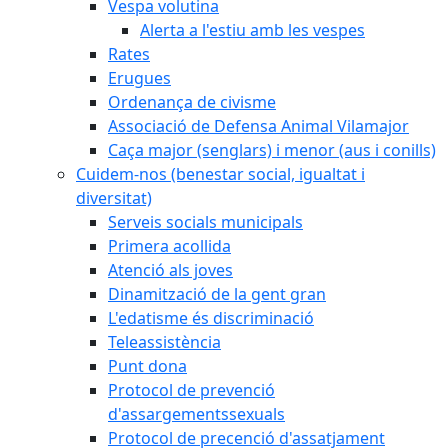
Vespa volutina
Alerta a l'estiu amb les vespes
Rates
Erugues
Ordenança de civisme
Associació de Defensa Animal Vilamajor
Caça major (senglars) i menor (aus i conills)
Cuidem-nos (benestar social, igualtat i
diversitat)
Serveis socials municipals
Primera acollida
Atenció als joves
Dinamització de la gent gran
L'edatisme és discriminació
Teleassistència
Punt dona
Protocol de prevenció
d'assargementssexuals
Protocol de precenció d'assatjament