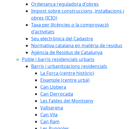
Ordenança reguladora d'obres
Impost sobre construccions, instal·lacions i
obres (ICIO)
Taxa per llicències o la comprovació
d'activitats
Seu electrònica del Cadastre
Normativa catalana en matèria de residus
Agència de Residus de Catalunya
Poble i barris residencials urbans
Barris i urbanitzacions residencials
La Força (centre històric)
Eixample (centre urbà)
Can Llobera
Can Derrocada
Les Faldes del Montseny
Vallserena
Can Vila
Can Ram
Les Pungoles