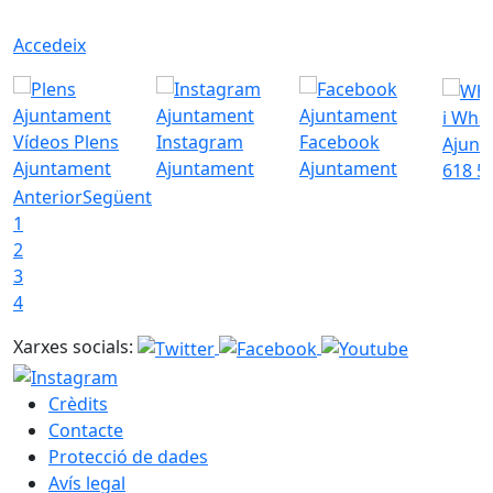
Accedeix
i Wha
Vídeos Plens
Instagram
Facebook
Ajunt
Ajuntament
Ajuntament
Ajuntament
618 5
Anterior
Següent
1
2
3
4
Xarxes socials:
Crèdits
Contacte
Protecció de dades
Avís legal