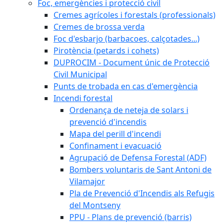
Foc, emergències i protecció civil
Cremes agrícoles i forestals (professionals)
Cremes de brossa verda
Foc d'esbarjo (barbacoes, calçotades...)
Pirotència (petards i cohets)
DUPROCIM - Document únic de Protecció
Civil Municipal
Punts de trobada en cas d'emergència
Incendi forestal
Ordenança de neteja de solars i
prevenció d'incendis
Mapa del perill d'incendi
Confinament i evacuació
Agrupació de Defensa Forestal (ADF)
Bombers voluntaris de Sant Antoni de
Vilamajor
Pla de Prevenció d'Incendis als Refugis
del Montseny
PPU - Plans de prevenció (barris)