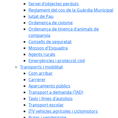
Servei d'objectes perduts
Reglament del cos de la Guàrdia Municipal
Jutjat de Pau
Ordenença de civisme
Ordenança de tinença d'animals de
companyia
Consells de seguretat
Mossos d'Esquadra
Agents rurals
Emergències i protecció civil
Transports i mobilitat
Com arribar
Carrerer
Aparcaments públics
Transport a demanda (TAD)
Taxis i línies d'autobús
Transport escolar
ITV vehicles agrícoles i ciclomotors
Rutes i senderisme