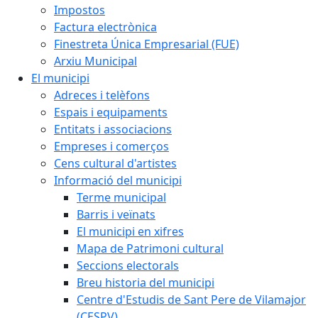
Impostos
Factura electrònica
Finestreta Única Empresarial (FUE)
Arxiu Municipal
El municipi
Adreces i telèfons
Espais i equipaments
Entitats i associacions
Empreses i comerços
Cens cultural d'artistes
Informació del municipi
Terme municipal
Barris i veïnats
El municipi en xifres
Mapa de Patrimoni cultural
Seccions electorals
Breu historia del municipi
Centre d'Estudis de Sant Pere de Vilamajor
(CESPV)