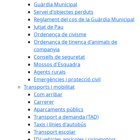
Guàrdia Municipal
Servei d'objectes perduts
Reglament del cos de la Guàrdia Municipal
Jutjat de Pau
Ordenença de civisme
Ordenança de tinença d'animals de
companyia
Consells de seguretat
Mossos d'Esquadra
Agents rurals
Emergències i protecció civil
Transports i mobilitat
Com arribar
Carrerer
Aparcaments públics
Transport a demanda (TAD)
Taxis i línies d'autobús
Transport escolar
ITV vehicles agrícoles i ciclomotors