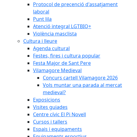
Protocol de precenció d'assatjament
laboral
Punt lila
Atenció integral LGTBIQ+
Violència masclista
Cultura i lleure
Agenda cultural
Festes, fires i cultura popular
Festa Major de Sant Pere
Vilamagore Medieval
Concurs cartell Vilamagore 2026
Vols muntar una parada al mercat
medieval?
Exposicions
Visites guiades
Centre cívic El Pi Novell
Cursos i tallers
Espais i equipaments
Equipaments esportius