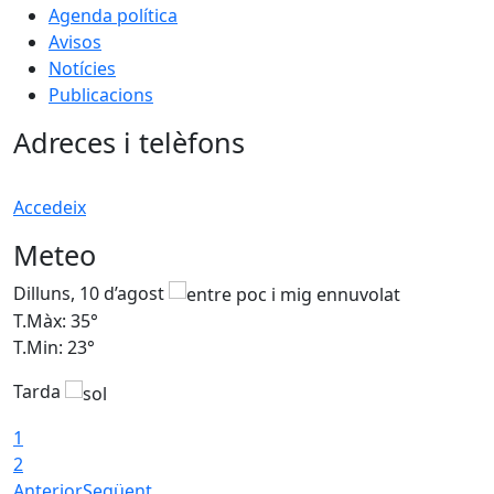
Agenda política
Avisos
Notícies
Publicacions
Adreces i telèfons
Accedeix
Meteo
Dilluns, 10 d’agost
D
T.Màx: 35°
T
T.Min: 23°
T
Tarda
T
1
2
Anterior
Següent