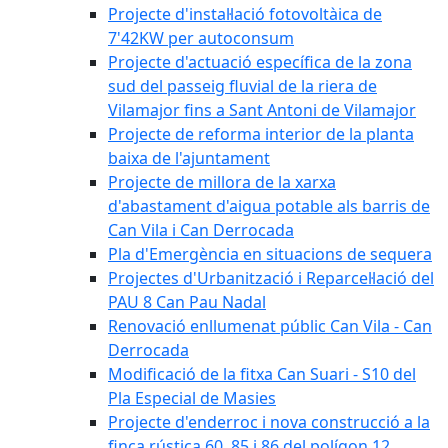
Projecte d'instal·lació fotovoltàica de
7'42KW per autoconsum
Projecte d'actuació específica de la zona
sud del passeig fluvial de la riera de
Vilamajor fins a Sant Antoni de Vilamajor
Projecte de reforma interior de la planta
baixa de l'ajuntament
Projecte de millora de la xarxa
d'abastament d'aigua potable als barris de
Can Vila i Can Derrocada
Pla d'Emergència en situacions de sequera
Projectes d'Urbanització i Reparcel·lació del
PAU 8 Can Pau Nadal
Renovació enllumenat públic Can Vila - Can
Derrocada
Modificació de la fitxa Can Suari - S10 del
Pla Especial de Masies
Projecte d'enderroc i nova construcció a la
finca rústica 60, 85 i 86 del polígon 12