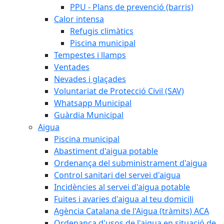
PPU - Plans de prevenció (barris)
Calor intensa
Refugis climàtics
Piscina municipal
Tempestes i llamps
Ventades
Nevades i glaçades
Voluntariat de Protecció Civil (SAV)
Whatsapp Municipal
Guàrdia Municipal
Aigua
Piscina municipal
Abastiment d'aigua potable
Ordenança del subministrament d'aigua
Control sanitari del servei d'aigua
Incidències al servei d'aigua potable
Fuites i avaries d'aigua al teu domicili
Agència Catalana de l'Aigua (tràmits) ACA
Ordenança d'usos de l'aigua en situació de