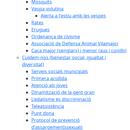
Mosquits
Vespa volutina
Alerta a l'estiu amb les vespes
Rates
Erugues
Ordenança de civisme
Associació de Defensa Animal Vilamajor
Caça major (senglars) i menor (aus i conills)
Cuidem-nos (benestar social, igualtat i
diversitat)
Serveis socials municipals
Primera acollida
Atenció als joves
Dinamització de la gent gran
L'edatisme és discriminació
Teleassistència
Punt dona
Protocol de prevenció
d'assargementssexuals