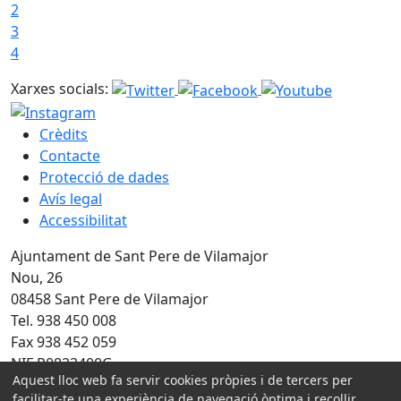
2
3
4
Xarxes socials:
Crèdits
Contacte
Protecció de dades
Avís legal
Accessibilitat
Ajuntament de Sant Pere de Vilamajor
Nou, 26
08458 Sant Pere de Vilamajor
Tel. 938 450 008
Fax 938 452 059
NIF P0823400G
Aquest lloc web fa servir cookies pròpies i de tercers per
Amb la col·laboració de:
facilitar-te una experiència de navegació òptima i recollir