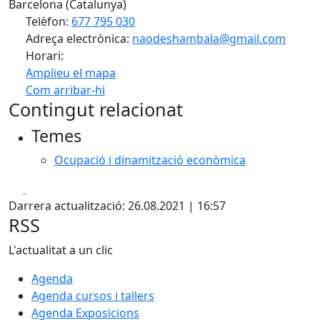
Barcelona (Catalunya)
Telèfon:
677 795 030
Adreça electrònica:
naodeshambala@gmail.com
Horari:
Amplieu el mapa
Com arribar-hi
Leaflet
| ©
OpenStreetMap
contributors
Contingut relacionat
+
Temes
−
Ocupació i dinamització econòmica
Facebook
X
Darrera actualització: 26.08.2021 | 16:57
RSS
L'actualitat a un clic
Agenda
Agenda cursos i tallers
Agenda Exposicions