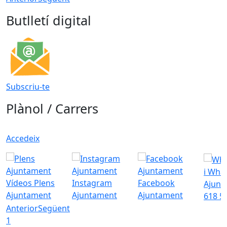
Butlletí digital
Subscriu-te
Plànol / Carrers
Accedeix
i Wha
Vídeos Plens
Instagram
Facebook
Ajunt
Ajuntament
Ajuntament
Ajuntament
618 5
Anterior
Següent
1