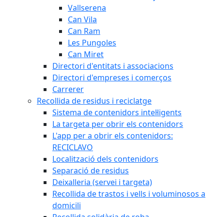
Vallserena
Can Vila
Can Ram
Les Pungoles
Can Miret
Directori d'entitats i associacions
Directori d'empreses i comerços
Carrerer
Recollida de residus i reciclatge
Sistema de contenidors intel·ligents
La targeta per obrir els contenidors
L'app per a obrir els contenidors:
RECICLAVO
Localització dels contenidors
Separació de residus
Deixalleria (servei i targeta)
Recollida de trastos i vells i voluminosos a
domicili
Recollida solidària de roba