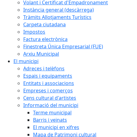
Volant i Certificat d'Empadronament
Instància general (descàrrega)
Tràmits Allotjaments Turístics
Carpeta ciutadana
Impostos
Factura electrònica
Finestreta Única Empresarial (FUE)
Arxiu Municipal
El municipi
Adreces i telèfons
Espais i equipaments
Entitats i associacions
Empreses i comerços
Cens cultural d'artistes
Informació del municipi
Terme municipal
Barris i veïnats
El municipi en xifres
Mapa de Patrimoni cultural