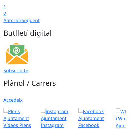
1
2
Anterior
Següent
Butlletí digital
Subscriu-te
Plànol / Carrers
Accedeix
i Wha
Vídeos Plens
Instagram
Facebook
Ajunt