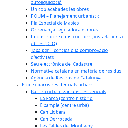
autoliquidació
Un cop acabades les obres
POUM – Planejament urbanístic
Pla Especial de Masies
Ordenança reguladora d'obres
Impost sobre construccions, instal·lacions i
obres (ICIO)
Taxa per llicències o la comprovació
d'activitats
Seu electrònica del Cadastre
Normativa catalana en matèria de residus
Agència de Residus de Catalunya
Poble i barris residencials urbans
Barris i urbanitzacions residencials
La Força (centre històric)
Eixample (centre urbà)
Can Llobera
Can Derrocada
Les Faldes del Montseny