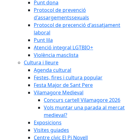
Punt dona
Protocol de prevenció
d'assargementssexuals
Protocol de precenció d'assatjament
laboral
Punt lila
Atenció integral LGTBIQ+
Violència masclista
Cultura i lleure
Agenda cultural
Festes, fires i cultura popular
Festa Major de Sant Pere
Vilamagore Medieval
Concurs cartell Vilamagore 2026
Vols muntar una parada al mercat
medieval?
Exposicions
Visites guiades
Centre cívic El Pi Novell