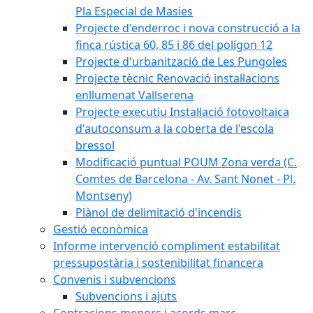
Pla Especial de Masies
Projecte d'enderroc i nova construcció a la
finca rústica 60, 85 i 86 del polígon 12
Projecte d'urbanització de Les Pungoles
Projecte tècnic Renovació instal·lacions
enllumenat Vallserena
Projecte executiu Instal·lació fotovoltaica
d'autoconsum a la coberta de l'escola
bressol
Modificació puntual POUM Zona verda (C.
Comtes de Barcelona - Av. Sant Nonet - Pl.
Montseny)
Plànol de delimitació d'incendis
Gestió econòmica
Informe intervenció compliment estabilitat
pressupostària i sostenibilitat financera
Convenis i subvencions
Subvencions i ajuts
Contracions menors i acords marc