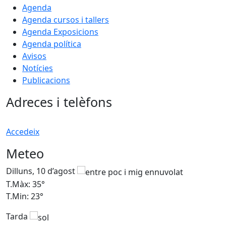
Agenda
Agenda cursos i tallers
Agenda Exposicions
Agenda política
Avisos
Notícies
Publicacions
Adreces i telèfons
Accedeix
Meteo
Dilluns, 10 d’agost
D
T.Màx: 35°
T
T.Min: 23°
T
Tarda
T