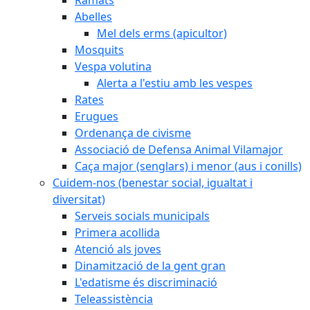
Abelles
Mel dels erms (apicultor)
Mosquits
Vespa volutina
Alerta a l'estiu amb les vespes
Rates
Erugues
Ordenança de civisme
Associació de Defensa Animal Vilamajor
Caça major (senglars) i menor (aus i conills)
Cuidem-nos (benestar social, igualtat i
diversitat)
Serveis socials municipals
Primera acollida
Atenció als joves
Dinamització de la gent gran
L'edatisme és discriminació
Teleassistència