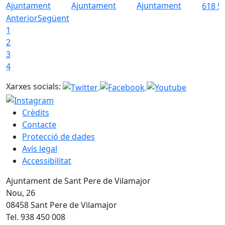
Ajuntament
Ajuntament
Ajuntament
618 5
Anterior
Següent
1
2
3
4
Xarxes socials:
Crèdits
Contacte
Protecció de dades
Avís legal
Accessibilitat
Ajuntament de Sant Pere de Vilamajor
Nou, 26
08458 Sant Pere de Vilamajor
Tel. 938 450 008