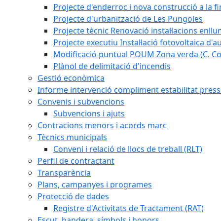
Projecte d'enderroc i nova construcció a la fi
Projecte d'urbanització de Les Pungoles
Projecte tècnic Renovació instal·lacions enll
Projecte executiu Instal·lació fotovoltaica d'
Modificació puntual POUM Zona verda (C. Com
Plànol de delimitació d'incendis
Gestió econòmica
Informe intervenció compliment estabilitat pressu
Convenis i subvencions
Subvencions i ajuts
Contracions menors i acords marc
Tècnics municipals
Conveni i relació de llocs de treball (RLT)
Perfil de contractant
Transparència
Plans, campanyes i programes
Protecció de dades
Registre d'Activitats de Tractament (RAT)
Escut, bandera, símbols i honors