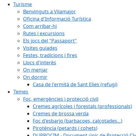
Turisme
Benvinguts a Vilamajor
Oficina d'Informació Turística
Com arribar-hi
Rutes i excursions
Els jocs del "Passaport"
Visites guiades
Festes, tradicions i fires
Llocs d'interès
On menjar
On dormir
Casa de l'ermità de Sant Elies (refugi)
Temes
Foc, emergències i protecció civil
Cremes agrícoles i forestals (professionals)
Cremes de brossa verda
Foc d'esbarjo (barbacoes, calçotades...)
Pirotència (petards i cohets)
DUPROCIM - Document únic de Protecció Civi