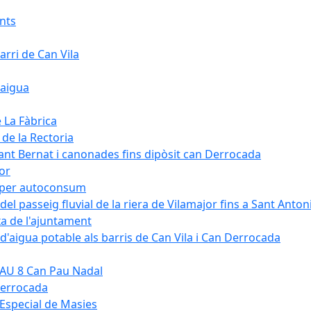
ants
arri de Can Vila
'aigua
e La Fàbrica
 de la Rectoria
Sant Bernat i canonades fins dipòsit can Derrocada
jor
KW per autoconsum
del passeig fluvial de la riera de Vilamajor fins a Sant Anton
xa de l'ajuntament
d'aigua potable als barris de Can Vila i Can Derrocada
 PAU 8 Can Pau Nadal
Derrocada
a Especial de Masies