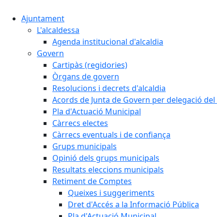
Ajuntament
L'alcaldessa
Agenda institucional d'alcaldia
Govern
Cartipàs (regidories)
Òrgans de govern
Resolucions i decrets d'alcaldia
Acords de Junta de Govern per delegació del 
Pla d'Actuació Municipal
Càrrecs electes
Càrrecs eventuals i de confiança
Grups municipals
Opinió dels grups municipals
Resultats eleccions municipals
Retiment de Comptes
Queixes i suggeriments
Dret d'Accés a la Informació Pública
Pla d'Actuació Municipal