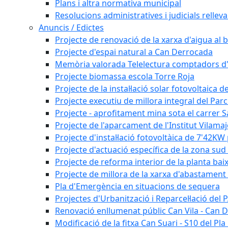
Plans i altra normativa municipal
Resolucions administratives i judicials rellev
Anuncis / Edictes
Projecte de renovació de la xarxa d'aigua al b
Projecte d'espai natural a Can Derrocada
Memòria valorada Telelectura comptadors d
Projecte biomassa escola Torre Roja
Projecte de la instal·lació solar fotovoltaica d
Projecte executiu de millora integral del Parc
Projecte - aprofitament mina sota el carrer 
Projecte de l'aparcament de l'Institut Vilama
Projecte d'instal·lació fotovoltàica de 7'42
Projecte d'actuació específica de la zona sud 
Projecte de reforma interior de la planta bai
Projecte de millora de la xarxa d'abastament 
Pla d'Emergència en situacions de sequera
Projectes d'Urbanització i Reparcel·lació del
Renovació enllumenat públic Can Vila - Can 
Modificació de la fitxa Can Suari - S10 del Pl