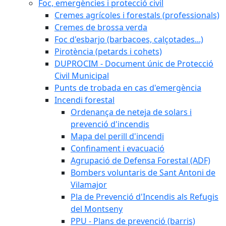
Foc, emergències i protecció civil
Cremes agrícoles i forestals (professionals)
Cremes de brossa verda
Foc d'esbarjo (barbacoes, calçotades...)
Pirotència (petards i cohets)
DUPROCIM - Document únic de Protecció
Civil Municipal
Punts de trobada en cas d'emergència
Incendi forestal
Ordenança de neteja de solars i
prevenció d'incendis
Mapa del perill d'incendi
Confinament i evacuació
Agrupació de Defensa Forestal (ADF)
Bombers voluntaris de Sant Antoni de
Vilamajor
Pla de Prevenció d'Incendis als Refugis
del Montseny
PPU - Plans de prevenció (barris)