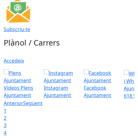
Subscriu-te
Plànol / Carrers
Accedeix
i Wha
Vídeos Plens
Instagram
Facebook
Ajunt
Ajuntament
Ajuntament
Ajuntament
618 5
Anterior
Següent
1
2
3
4