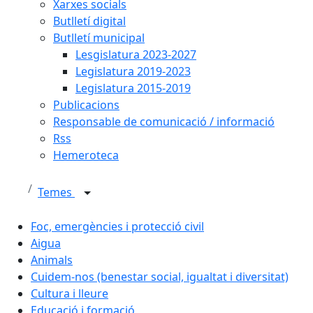
Xarxes socials
Butlletí digital
Butlletí municipal
Lesgislatura 2023-2027
Legislatura 2019-2023
Legislatura 2015-2019
Publicacions
Responsable de comunicació / informació
Rss
Hemeroteca
Temes
Foc, emergències i protecció civil
Aigua
Animals
Cuidem-nos (benestar social, igualtat i diversitat)
Cultura i lleure
Educació i formació