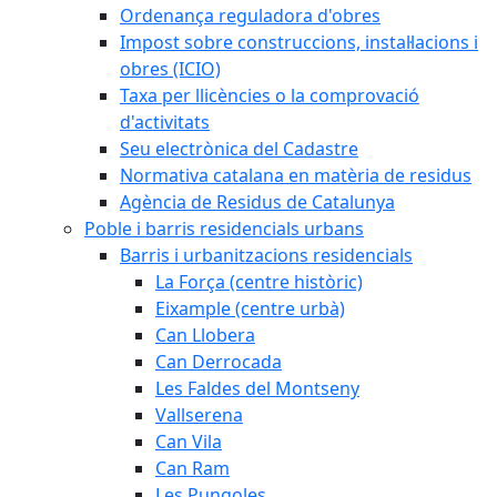
Ordenança reguladora d'obres
Impost sobre construccions, instal·lacions i
obres (ICIO)
Taxa per llicències o la comprovació
d'activitats
Seu electrònica del Cadastre
Normativa catalana en matèria de residus
Agència de Residus de Catalunya
Poble i barris residencials urbans
Barris i urbanitzacions residencials
La Força (centre històric)
Eixample (centre urbà)
Can Llobera
Can Derrocada
Les Faldes del Montseny
Vallserena
Can Vila
Can Ram
Les Pungoles