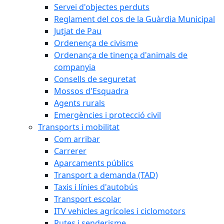
Servei d'objectes perduts
Reglament del cos de la Guàrdia Municipal
Jutjat de Pau
Ordenença de civisme
Ordenança de tinença d'animals de
companyia
Consells de seguretat
Mossos d'Esquadra
Agents rurals
Emergències i protecció civil
Transports i mobilitat
Com arribar
Carrerer
Aparcaments públics
Transport a demanda (TAD)
Taxis i línies d'autobús
Transport escolar
ITV vehicles agrícoles i ciclomotors
Rutes i senderisme