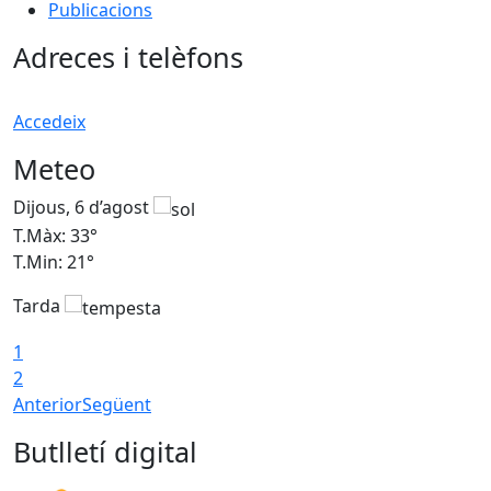
Publicacions
Adreces i telèfons
Accedeix
Meteo
Dijous, 6 d’agost
D
T.Màx: 33°
T
T.Min: 21°
T
Tarda
T
1
2
Anterior
Següent
Butlletí digital