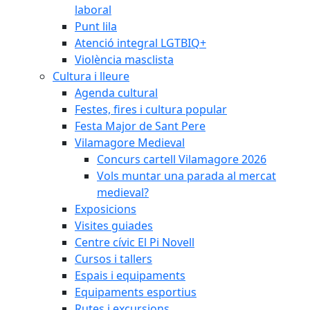
laboral
Punt lila
Atenció integral LGTBIQ+
Violència masclista
Cultura i lleure
Agenda cultural
Festes, fires i cultura popular
Festa Major de Sant Pere
Vilamagore Medieval
Concurs cartell Vilamagore 2026
Vols muntar una parada al mercat
medieval?
Exposicions
Visites guiades
Centre cívic El Pi Novell
Cursos i tallers
Espais i equipaments
Equipaments esportius
Rutes i excursions