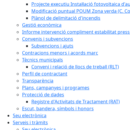
Projecte executiu Instal·lació fotovoltaica d'
Modificació puntual POUM Zona verda (C. Com
Plànol de delimitació d'incendis
Gestió econòmica
Informe intervenció compliment estabilitat pressu
Convenis i subvencions
Subvencions i ajuts
Contracions menors i acords marc
Tècnics municipals
Conveni i relació de llocs de treball (RLT)
Perfil de contractant
Transparència
Plans, campanyes i programes
Protecció de dades
Registre d'Activitats de Tractament (RAT)
Escut, bandera, símbols i honors
Seu electrònica
Serveis i tràmits
Seu electrònica