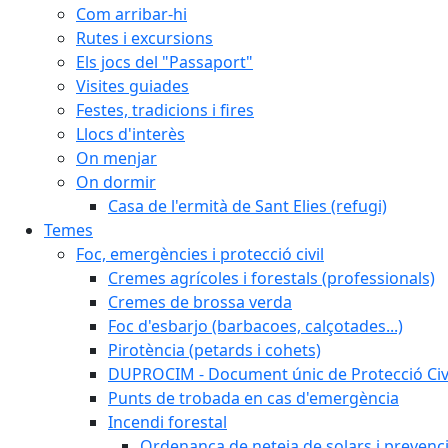
Com arribar-hi
Rutes i excursions
Els jocs del "Passaport"
Visites guiades
Festes, tradicions i fires
Llocs d'interès
On menjar
On dormir
Casa de l'ermità de Sant Elies (refugi)
Temes
Foc, emergències i protecció civil
Cremes agrícoles i forestals (professionals)
Cremes de brossa verda
Foc d'esbarjo (barbacoes, calçotades...)
Pirotència (petards i cohets)
DUPROCIM - Document únic de Protecció Civi
Punts de trobada en cas d'emergència
Incendi forestal
Ordenança de neteja de solars i prevenci