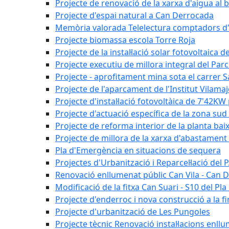
Projecte de renovació de la xarxa d'aigua al b
Projecte d'espai natural a Can Derrocada
Memòria valorada Telelectura comptadors d
Projecte biomassa escola Torre Roja
Projecte de la instal·lació solar fotovoltaica d
Projecte executiu de millora integral del Parc
Projecte - aprofitament mina sota el carrer 
Projecte de l'aparcament de l'Institut Vilama
Projecte d'instal·lació fotovoltàica de 7'42
Projecte d'actuació específica de la zona sud 
Projecte de reforma interior de la planta bai
Projecte de millora de la xarxa d'abastament 
Pla d'Emergència en situacions de sequera
Projectes d'Urbanització i Reparcel·lació del
Renovació enllumenat públic Can Vila - Can 
Modificació de la fitxa Can Suari - S10 del Pl
Projecte d'enderroc i nova construcció a la fi
Projecte d'urbanització de Les Pungoles
Projecte tècnic Renovació instal·lacions enll