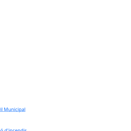
l Municipal
ó d'incendis