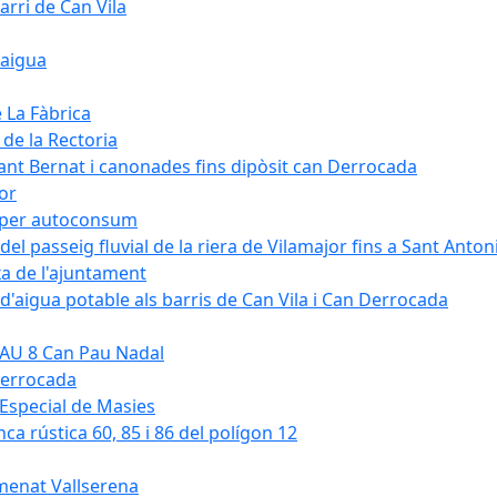
arri de Can Vila
'aigua
e La Fàbrica
 de la Rectoria
Sant Bernat i canonades fins dipòsit can Derrocada
jor
KW per autoconsum
del passeig fluvial de la riera de Vilamajor fins a Sant Anton
xa de l'ajuntament
d'aigua potable als barris de Can Vila i Can Derrocada
 PAU 8 Can Pau Nadal
Derrocada
a Especial de Masies
nca rústica 60, 85 i 86 del polígon 12
umenat Vallserena