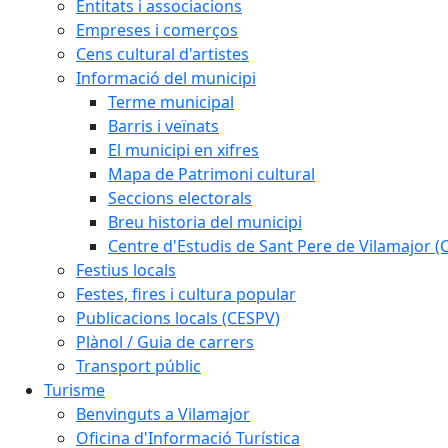
Entitats i associacions
Empreses i comerços
Cens cultural d'artistes
Informació del municipi
Terme municipal
Barris i veïnats
El municipi en xifres
Mapa de Patrimoni cultural
Seccions electorals
Breu historia del municipi
Centre d'Estudis de Sant Pere de Vilamajor (
Festius locals
Festes, fires i cultura popular
Publicacions locals (CESPV)
Plànol / Guia de carrers
Transport públic
Turisme
Benvinguts a Vilamajor
Oficina d'Informació Turística