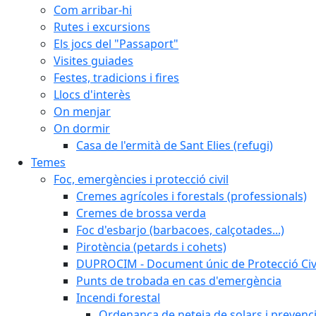
Com arribar-hi
Rutes i excursions
Els jocs del "Passaport"
Visites guiades
Festes, tradicions i fires
Llocs d'interès
On menjar
On dormir
Casa de l'ermità de Sant Elies (refugi)
Temes
Foc, emergències i protecció civil
Cremes agrícoles i forestals (professionals)
Cremes de brossa verda
Foc d'esbarjo (barbacoes, calçotades...)
Pirotència (petards i cohets)
DUPROCIM - Document únic de Protecció Civi
Punts de trobada en cas d'emergència
Incendi forestal
Ordenança de neteja de solars i prevenci