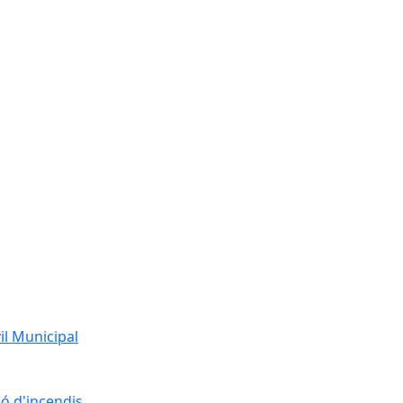
l Municipal
ó d'incendis