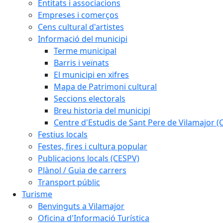
Entitats i associacions
Empreses i comerços
Cens cultural d'artistes
Informació del municipi
Terme municipal
Barris i veïnats
El municipi en xifres
Mapa de Patrimoni cultural
Seccions electorals
Breu historia del municipi
Centre d'Estudis de Sant Pere de Vilamajor (
Festius locals
Festes, fires i cultura popular
Publicacions locals (CESPV)
Plànol / Guia de carrers
Transport públic
Turisme
Benvinguts a Vilamajor
Oficina d'Informació Turística