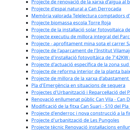
Projecte de renovació de la xarxa d'aigua al b
Projecte d'espai natural a Can Derrocada
Memòria valorada Telelectura comptadors d
Projecte biomassa escola Torre Roja
Projecte de la instal·lació solar fotovoltaica d
Projecte executiu de millora integral del Parc
Projecte - aprofitament mina sota el carrer 
Projecte de l'aparcament de l'Institut Vilama
Projecte d'instal·lació fotovoltàica de 7'42
Projecte d'actuació específica de la zona sud 
Projecte de reforma interior de la planta bai
Projecte de millora de la xarxa d'abastament 
Pla d'Emergència en situacions de sequera
Projectes d'Urbanització i Reparcel·lació del
Renovació enllumenat públic Can Vila - Can 
Modificació de la fitxa Can Suari - S10 del Pl
Projecte d'enderroc i nova construcció a la fi
Projecte d'urbanització de Les Pungoles
Projecte tècnic Renovació instal·lacions enll