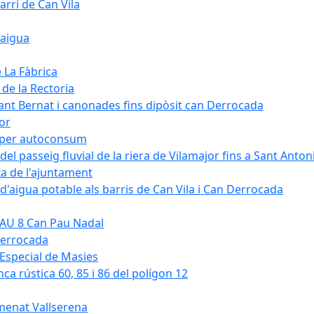
arri de Can Vila
'aigua
e La Fàbrica
 de la Rectoria
Sant Bernat i canonades fins dipòsit can Derrocada
jor
KW per autoconsum
del passeig fluvial de la riera de Vilamajor fins a Sant Anton
xa de l'ajuntament
d'aigua potable als barris de Can Vila i Can Derrocada
 PAU 8 Can Pau Nadal
Derrocada
a Especial de Masies
nca rústica 60, 85 i 86 del polígon 12
umenat Vallserena