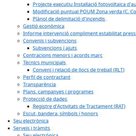
Projecte executiu Instal·lació fotovoltaica d'
Modificació puntual POUM Zona verda (C. Com
Plànol de delimitació d'incendis
Gestió econòmica
Informe intervenció compliment estabilitat pressu
Convenis i subvencions
Subvencions i ajuts
Contracions menors i acords marc
Tècnics municipals
Conveni i relació de llocs de treball (RLT)
Perfil de contractant
Transparència
Plans, campanyes i programes
Protecció de dades
Registre d'Activitats de Tractament (RAT)
Escut, bandera, símbols i honors
Seu electrònica
Serveis i tràmits
Seu electrònica