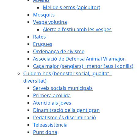
Mel dels erms (apicultor)
Mosquits
Vespa volutina
Alerta a l'estiu amb les vespes
Rates
Erugues
Ordenança de civisme
Associació de Defensa Animal Vilamajor
Caça major (senglars) i menor (aus i conills)
Cuidem-nos (benestar social, igualtat i
diversitat)
Serveis socials municipals
Primera acollida
Atenció als joves
Dinamització de la gent gran
L'edatisme és discriminació
Teleassistència
Punt dona