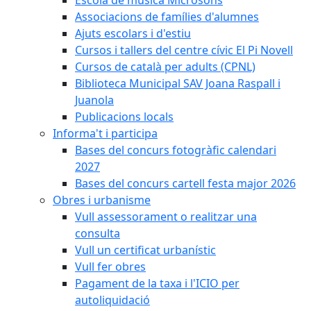
Associacions de famílies d'alumnes
Ajuts escolars i d'estiu
Cursos i tallers del centre cívic El Pi Novell
Cursos de català per adults (CPNL)
Biblioteca Municipal SAV Joana Raspall i
Juanola
Publicacions locals
Informa't i participa
Bases del concurs fotogràfic calendari
2027
Bases del concurs cartell festa major 2026
Obres i urbanisme
Vull assessorament o realitzar una
consulta
Vull un certificat urbanístic
Vull fer obres
Pagament de la taxa i l'ICIO per
autoliquidació