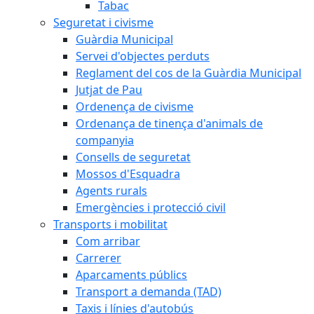
Tabac
Seguretat i civisme
Guàrdia Municipal
Servei d'objectes perduts
Reglament del cos de la Guàrdia Municipal
Jutjat de Pau
Ordenença de civisme
Ordenança de tinença d'animals de
companyia
Consells de seguretat
Mossos d'Esquadra
Agents rurals
Emergències i protecció civil
Transports i mobilitat
Com arribar
Carrerer
Aparcaments públics
Transport a demanda (TAD)
Taxis i línies d'autobús