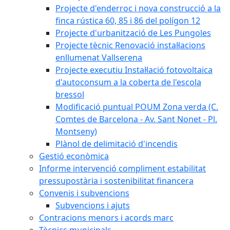
Projecte d'enderroc i nova construcció a la
finca rústica 60, 85 i 86 del polígon 12
Projecte d'urbanització de Les Pungoles
Projecte tècnic Renovació instal·lacions
enllumenat Vallserena
Projecte executiu Instal·lació fotovoltaica
d'autoconsum a la coberta de l'escola
bressol
Modificació puntual POUM Zona verda (C.
Comtes de Barcelona - Av. Sant Nonet - Pl.
Montseny)
Plànol de delimitació d'incendis
Gestió econòmica
Informe intervenció compliment estabilitat
pressupostària i sostenibilitat financera
Convenis i subvencions
Subvencions i ajuts
Contracions menors i acords marc
Tècnics municipals