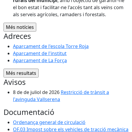
rurals del municipi
, amb l'objectiu de garantir-ne
el bon estat i facilitar-ne l'accés tant als veïns com
als serveis agrícoles, ramaders i forestals.
Adreces
Aparcament de l'escola Torre Roja
Aparcament de l'institut
Aparcament de La Força
Avisos
8 de de juliol de 2026
Restricció de trànsit a
l'avinguda Vallserena
Documentació
Ordenança general de circulació
OF.03 Impost sobre els vehicles de tracció mecànica