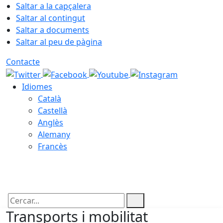
Saltar a la capçalera
Saltar al contingut
Saltar a documents
Saltar al peu de pàgina
Contacte
Idiomes
Català
Castellà
Anglès
Alemany
Francès
09.08.2026 | 09:58
Cercar:
Transports i mobilitat