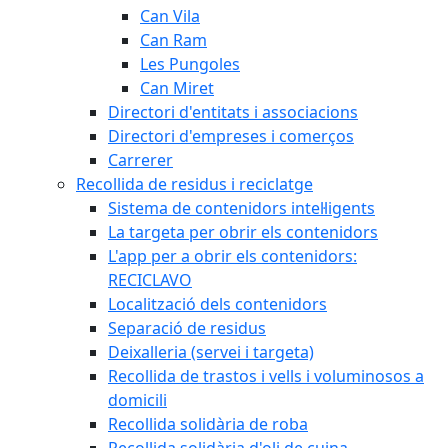
Can Vila
Can Ram
Les Pungoles
Can Miret
Directori d'entitats i associacions
Directori d'empreses i comerços
Carrerer
Recollida de residus i reciclatge
Sistema de contenidors intel·ligents
La targeta per obrir els contenidors
L'app per a obrir els contenidors:
RECICLAVO
Localització dels contenidors
Separació de residus
Deixalleria (servei i targeta)
Recollida de trastos i vells i voluminosos a
domicili
Recollida solidària de roba
Recollida solidària d'oli de cuina