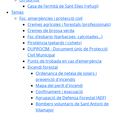
Casa de l'ermità de Sant Elies (refugi)
Temes
Foc, emergències i protecció civil
Cremes agrícoles i forestals (professionals)
Cremes de brossa verda
Foc d'esbarjo (barbacoes, calçotades...)
Pirotència (petards i cohets)
DUPROCIM - Document únic de Protecció
Civil Municipal
Punts de trobada en cas d'emergència
Incendi forestal
Ordenança de neteja de solars i
prevenció d'incendis
Mapa del perill d'incendi
Confinament i evacuació
Agrupació de Defensa Forestal (ADF)
Bombers voluntaris de Sant Antoni de
Vilamajor