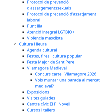
Protocol de prevenció
d'assargementssexuals
Protocol de precenció d'assatjament
laboral
Punt lila
Atenció integral LGTBIQ+
Violència masclista
Cultura i lleure
Agenda cultural
Festes, fires i cultura popular
Festa Major de Sant Pere
Vilamagore Medieval
Concurs cartell Vilamagore 2026
Vols muntar una parada al mercat
medieval?
Exposicions
Visites guiades
Centre cívic El Pi Novell
Cursos i tallers