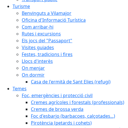
Turisme
Benvinguts a Vilamajor
Oficina d'Informació Turística
Com arribar-hi
Rutes i excursions
Els jocs del "Passaport"
Visites guiades
Festes, tradicions i fires
Llocs d'interès
On menjar
On dormir
Casa de l'ermità de Sant Elies (refugi)
Temes
Foc, emergències i protecció civil
Cremes agrícoles i forestals (professionals)
Cremes de brossa verda
Foc d'esbarjo (barbacoes, calçotades...)
Pirotència (petards i cohets)