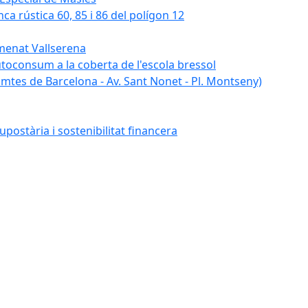
nca rústica 60, 85 i 86 del polígon 12
umenat Vallserena
autoconsum a la coberta de l'escola bressol
tes de Barcelona - Av. Sant Nonet - Pl. Montseny)
postària i sostenibilitat financera