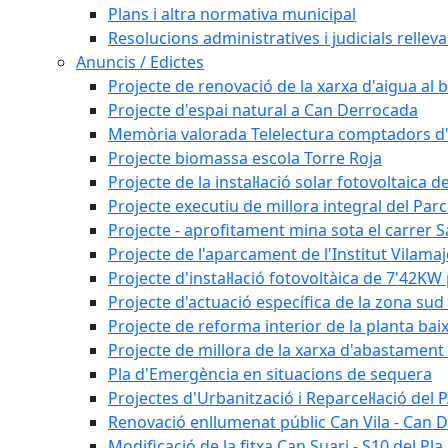
Plans i altra normativa municipal
Resolucions administratives i judicials rellev
Anuncis / Edictes
Projecte de renovació de la xarxa d'aigua al b
Projecte d'espai natural a Can Derrocada
Memòria valorada Telelectura comptadors d
Projecte biomassa escola Torre Roja
Projecte de la instal·lació solar fotovoltaica d
Projecte executiu de millora integral del Parc
Projecte - aprofitament mina sota el carrer 
Projecte de l'aparcament de l'Institut Vilama
Projecte d'instal·lació fotovoltàica de 7'42
Projecte d'actuació específica de la zona sud 
Projecte de reforma interior de la planta bai
Projecte de millora de la xarxa d'abastament 
Pla d'Emergència en situacions de sequera
Projectes d'Urbanització i Reparcel·lació del
Renovació enllumenat públic Can Vila - Can 
Modificació de la fitxa Can Suari - S10 del Pl