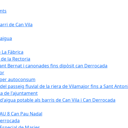
ants
arri de Can Vila
'aigua
e La Fàbrica
 de la Rectoria
Sant Bernat i canonades fins dipòsit can Derrocada
jor
KW per autoconsum
del passeig fluvial de la riera de Vilamajor fins a Sant Anton
xa de l'ajuntament
d'aigua potable als barris de Can Vila i Can Derrocada
 PAU 8 Can Pau Nadal
Derrocada
a Especial de Masies