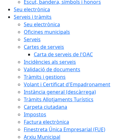
Escut, bandera, símbols i honors
Seu electrònica
Serveis i tràmits
Seu electrònica
Oficines municipals
Serveis
Cartes de serveis
Carta de serveis de l'OAC
Incidències als serveis
Validació de documents
Tràmits i gestions
Volant i Certificat d'Empadronament
Instància general (descàrrega)
Tràmits Allotjaments Turístics
Carpeta ciutadana
Impostos
Factura electrònica
Finestreta Única Empresarial (FUE)
Arxiu Municipal