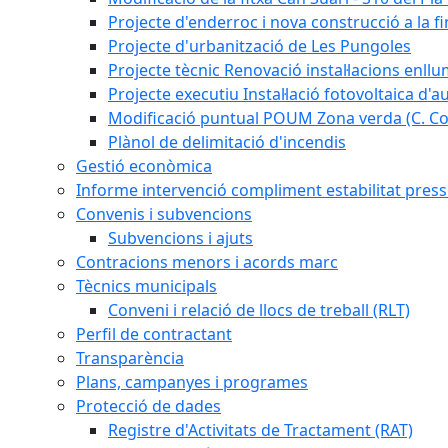
Projecte d'enderroc i nova construcció a la fi
Projecte d'urbanització de Les Pungoles
Projecte tècnic Renovació instal·lacions enll
Projecte executiu Instal·lació fotovoltaica d'
Modificació puntual POUM Zona verda (C. Com
Plànol de delimitació d'incendis
Gestió econòmica
Informe intervenció compliment estabilitat pressu
Convenis i subvencions
Subvencions i ajuts
Contracions menors i acords marc
Tècnics municipals
Conveni i relació de llocs de treball (RLT)
Perfil de contractant
Transparència
Plans, campanyes i programes
Protecció de dades
Registre d'Activitats de Tractament (RAT)