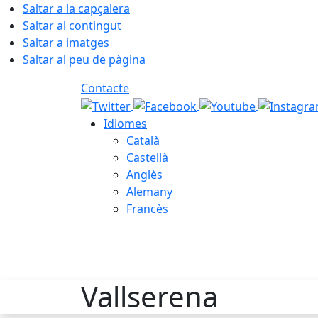
Saltar a la capçalera
Saltar al contingut
Saltar a imatges
Saltar al peu de pàgina
Contacte
Idiomes
Català
Castellà
Anglès
Alemany
Francès
08.08.2026 | 09:21
Vallserena