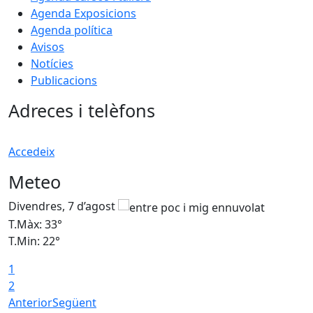
Agenda Exposicions
Agenda política
Avisos
Notícies
Publicacions
Adreces i telèfons
Accedeix
Meteo
Divendres, 7 d’agost
D
T.Màx: 33°
T
T.Min: 22°
T
1
2
Anterior
Següent