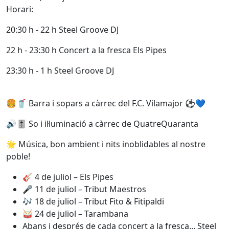
Horari:
20:30 h - 22 h Steel Groove DJ
22 h - 23:30 h Concert a la fresca Els Pipes
23:30 h - 1 h Steel Groove DJ
🍔🥤 Barra i sopars a càrrec del F.C. Vilamajor ⚽💙
🔊🎚️ So i il·luminació a càrrec de QuatreQuaranta
🌟 Música, bon ambient i nits inoblidables al nostre
poble!
🎸 4 de juliol – Els Pipes
🎤 11 de juliol – Tribut Maestros
🎶 18 de juliol – Tribut Fito & Fitipaldi
🥁 24 de juliol – Tarambana
Abans i després de cada concert a la fresca... Steel