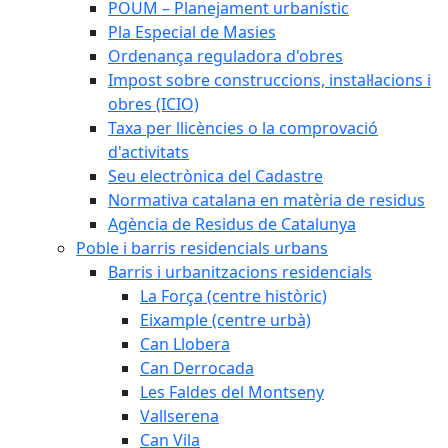
POUM – Planejament urbanístic
Pla Especial de Masies
Ordenança reguladora d'obres
Impost sobre construccions, instal·lacions i
obres (ICIO)
Taxa per llicències o la comprovació
d'activitats
Seu electrònica del Cadastre
Normativa catalana en matèria de residus
Agència de Residus de Catalunya
Poble i barris residencials urbans
Barris i urbanitzacions residencials
La Força (centre històric)
Eixample (centre urbà)
Can Llobera
Can Derrocada
Les Faldes del Montseny
Vallserena
Can Vila