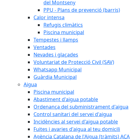
del Montseny
PPU - Plans de prevenció (barris)
Calor intensa
Refugis climàtics
Piscina municipal
Tempestes i llamps
Ventades
Nevades i glaçades
Voluntariat de Protecció Civil (SAV)
Whatsapp Municipal
Guàrdia Municipal
Aigua
Piscina municipal
Abastiment d'aigua potable
Ordenança del subministrament d'aigua
Control sanitari del servei d'aigua
Incidències al servei d'aigua potable
Fuites i avaries d'aigua al teu domicili
Agència Catalana de l'Aigua (tràmits) ACA