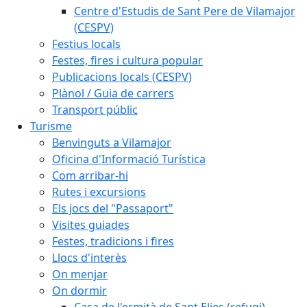
Centre d'Estudis de Sant Pere de Vilamajor
(CESPV)
Festius locals
Festes, fires i cultura popular
Publicacions locals (CESPV)
Plànol / Guia de carrers
Transport públic
Turisme
Benvinguts a Vilamajor
Oficina d'Informació Turística
Com arribar-hi
Rutes i excursions
Els jocs del "Passaport"
Visites guiades
Festes, tradicions i fires
Llocs d'interès
On menjar
On dormir
Casa de l'ermità de Sant Elies (refugi)