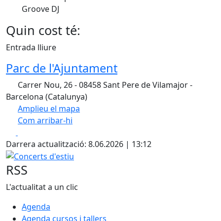
Groove DJ
Quin cost té:
Entrada lliure
Parc de l'Ajuntament
Carrer Nou, 26 - 08458 Sant Pere de Vilamajor -
Barcelona (Catalunya)
Amplieu el mapa
Com arribar-hi
Leaflet
| ©
OpenStreetMap
contributors
Facebook
X
+
Darrera actualització: 8.06.2026 | 13:12
−
Concerts d'estiu
RSS
L'actualitat a un clic
Agenda
Agenda cursos i tallers