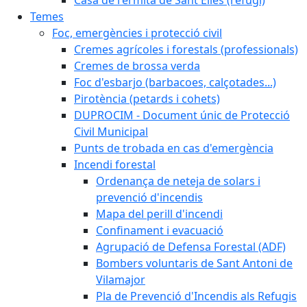
Temes
Foc, emergències i protecció civil
Cremes agrícoles i forestals (professionals)
Cremes de brossa verda
Foc d'esbarjo (barbacoes, calçotades...)
Pirotència (petards i cohets)
DUPROCIM - Document únic de Protecció
Civil Municipal
Punts de trobada en cas d'emergència
Incendi forestal
Ordenança de neteja de solars i
prevenció d'incendis
Mapa del perill d'incendi
Confinament i evacuació
Agrupació de Defensa Forestal (ADF)
Bombers voluntaris de Sant Antoni de
Vilamajor
Pla de Prevenció d'Incendis als Refugis