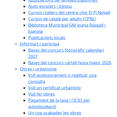
Ajuts escolars i d'estiu
Cursos i tallers del centre cívic El Pi Novell
Cursos de català per adults (CPNL)
Biblioteca Municipal SAV Joana Raspall i
Juanola
Publicacions locals
Informa't i participa
Bases del concurs fotogràfic calendari
2027
Bases del concurs cartell festa major 2026
Obres i urbanisme
Vull assessorament o realitzar una
consulta
Vull un certificat urbanístic
Vull fer obres
Pagament de la taxa i l'ICIO per
autoliquidació
Un cop acabades les obres