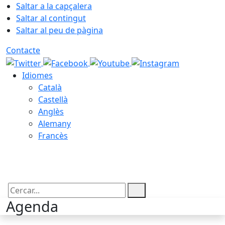
Saltar a la capçalera
Saltar al contingut
Saltar al peu de pàgina
Contacte
Idiomes
Català
Castellà
Anglès
Alemany
Francès
06.08.2026 | 17:18
Cercar:
Agenda