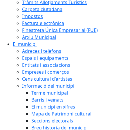
Tràmits Allotjaments Turístics
Carpeta ciutadana
Impostos
Factura electrònica
Finestreta Única Empresarial (FUE)
Arxiu Municipal
El municipi
Adreces i telèfons
Espais i equipaments
Entitats i associacions
Empreses i comerços
Cens cultural d'artistes
Informació del municipi
Terme municipal
Barris i veïnats
El municipi en xifres
Mapa de Patrimoni cultural
Seccions electorals
Breu historia del municipi