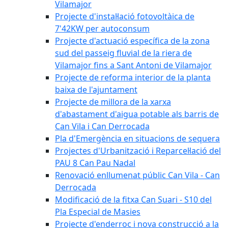
Vilamajor
Projecte d'instal·lació fotovoltàica de
7'42KW per autoconsum
Projecte d'actuació específica de la zona
sud del passeig fluvial de la riera de
Vilamajor fins a Sant Antoni de Vilamajor
Projecte de reforma interior de la planta
baixa de l'ajuntament
Projecte de millora de la xarxa
d'abastament d'aigua potable als barris de
Can Vila i Can Derrocada
Pla d'Emergència en situacions de sequera
Projectes d'Urbanització i Reparcel·lació del
PAU 8 Can Pau Nadal
Renovació enllumenat públic Can Vila - Can
Derrocada
Modificació de la fitxa Can Suari - S10 del
Pla Especial de Masies
Projecte d'enderroc i nova construcció a la