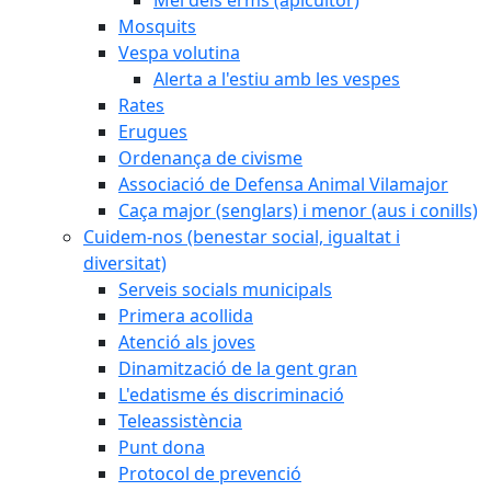
Mosquits
Vespa volutina
Alerta a l'estiu amb les vespes
Rates
Erugues
Ordenança de civisme
Associació de Defensa Animal Vilamajor
Caça major (senglars) i menor (aus i conills)
Cuidem-nos (benestar social, igualtat i
diversitat)
Serveis socials municipals
Primera acollida
Atenció als joves
Dinamització de la gent gran
L'edatisme és discriminació
Teleassistència
Punt dona
Protocol de prevenció