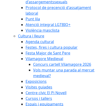
d'assargementssexuals
Protocol de precenció d'assatjament
laboral
Punt lila
Atenció integral LGTBIQ+
Violència masclista
Cultura i lleure
Agenda cultural
Festes, fires i cultura popular
Festa Major de Sant Pere
Vilamagore Medieval
Concurs cartell Vilamagore 2026
Vols muntar una parada al mercat
medieval?
Exposicions
Visites guiades
Centre cívic El Pi Novell
Cursos i tallers
Espais i equipaments