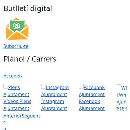
Butlletí digital
Subscriu-te
Plànol / Carrers
Accedeix
i Wha
Vídeos Plens
Instagram
Facebook
Ajunt
Ajuntament
Ajuntament
Ajuntament
618 5
Anterior
Següent
1
2