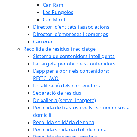
Can Ram
Les Pungoles
Can Miret
Directori d'entitats i associacions
Directori d'empreses i comerços
Carrerer
Recollida de residus i reciclatge
Sistema de contenidors intel·ligents
La targeta per obrir els contenidors
L'app per a obrir els contenidors:
RECICLAVO
Localització dels contenidors
Separació de residus
Deixalleria (servei i targeta)
Recollida de trastos i vells i voluminosos a
domicili
Recollida solidària de roba
Recollida solidària d'oli de cuina
Recollida de restes vegetals