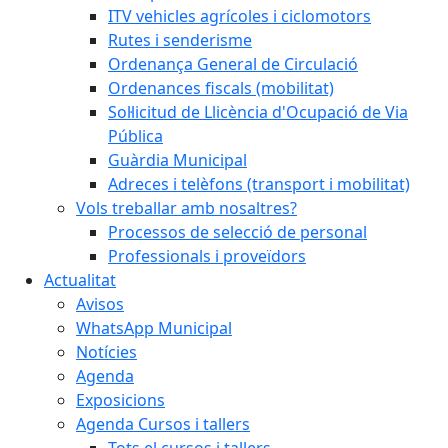
ITV vehicles agrícoles i ciclomotors
Rutes i senderisme
Ordenança General de Circulació
Ordenances fiscals (mobilitat)
Sol·licitud de Llicència d'Ocupació de Via
Pública
Guàrdia Municipal
Adreces i telèfons (transport i mobilitat)
Vols treballar amb nosaltres?
Processos de selecció de personal
Professionals i proveïdors
Actualitat
Avisos
WhatsApp Municipal
Notícies
Agenda
Exposicions
Agenda Cursos i tallers
Tots el cursos i tallers