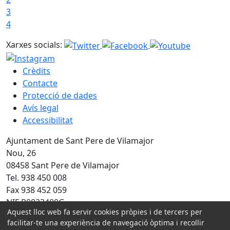
3
4
Xarxes socials:
Crèdits
Contacte
Protecció de dades
Avís legal
Accessibilitat
Ajuntament de Sant Pere de Vilamajor
Nou, 26
08458 Sant Pere de Vilamajor
Tel. 938 450 008
Fax 938 452 059
NIF P0823400G
Aquest lloc web fa servir cookies pròpies i de tercers per
Amb la col·laboració de:
facilitar-te una experiència de navegació òptima i recollir