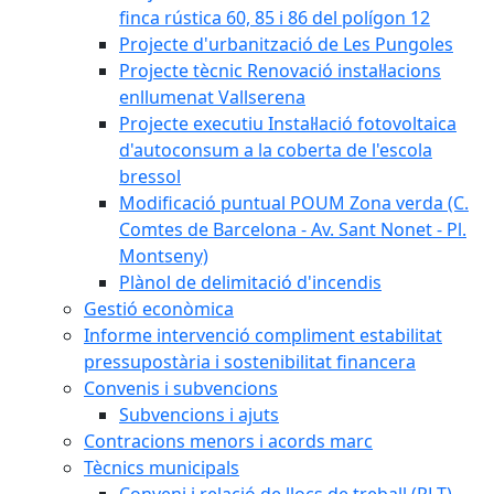
finca rústica 60, 85 i 86 del polígon 12
Projecte d'urbanització de Les Pungoles
Projecte tècnic Renovació instal·lacions
enllumenat Vallserena
Projecte executiu Instal·lació fotovoltaica
d'autoconsum a la coberta de l'escola
bressol
Modificació puntual POUM Zona verda (C.
Comtes de Barcelona - Av. Sant Nonet - Pl.
Montseny)
Plànol de delimitació d'incendis
Gestió econòmica
Informe intervenció compliment estabilitat
pressupostària i sostenibilitat financera
Convenis i subvencions
Subvencions i ajuts
Contracions menors i acords marc
Tècnics municipals
Conveni i relació de llocs de treball (RLT)