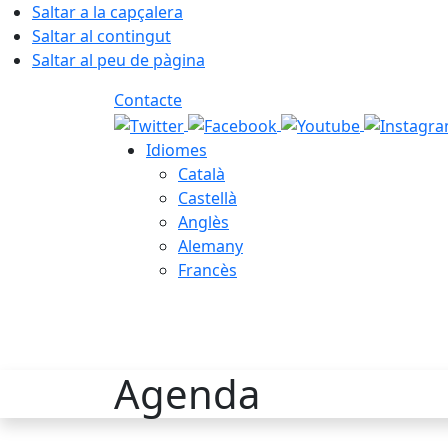
Saltar a la capçalera
Saltar al contingut
Saltar al peu de pàgina
Contacte
Idiomes
Català
Castellà
Anglès
Alemany
Francès
06.08.2026 | 03:18
Agenda