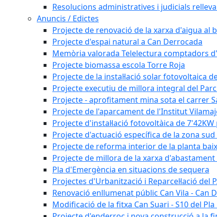
Resolucions administratives i judicials rellev
Anuncis / Edictes
Projecte de renovació de la xarxa d'aigua al b
Projecte d'espai natural a Can Derrocada
Memòria valorada Telelectura comptadors d
Projecte biomassa escola Torre Roja
Projecte de la instal·lació solar fotovoltaica d
Projecte executiu de millora integral del Parc
Projecte - aprofitament mina sota el carrer 
Projecte de l'aparcament de l'Institut Vilama
Projecte d'instal·lació fotovoltàica de 7'42
Projecte d'actuació específica de la zona sud 
Projecte de reforma interior de la planta bai
Projecte de millora de la xarxa d'abastament 
Pla d'Emergència en situacions de sequera
Projectes d'Urbanització i Reparcel·lació del
Renovació enllumenat públic Can Vila - Can 
Modificació de la fitxa Can Suari - S10 del Pl
Projecte d'enderroc i nova construcció a la fi