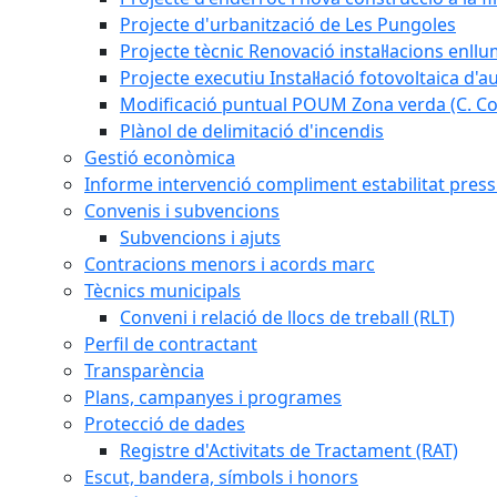
Projecte d'urbanització de Les Pungoles
Projecte tècnic Renovació instal·lacions enll
Projecte executiu Instal·lació fotovoltaica d'
Modificació puntual POUM Zona verda (C. Com
Plànol de delimitació d'incendis
Gestió econòmica
Informe intervenció compliment estabilitat pressu
Convenis i subvencions
Subvencions i ajuts
Contracions menors i acords marc
Tècnics municipals
Conveni i relació de llocs de treball (RLT)
Perfil de contractant
Transparència
Plans, campanyes i programes
Protecció de dades
Registre d'Activitats de Tractament (RAT)
Escut, bandera, símbols i honors