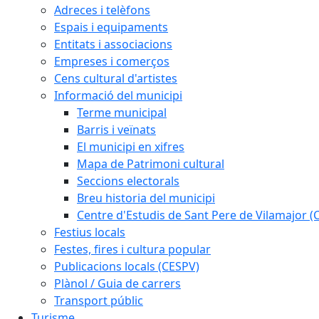
Adreces i telèfons
Espais i equipaments
Entitats i associacions
Empreses i comerços
Cens cultural d'artistes
Informació del municipi
Terme municipal
Barris i veïnats
El municipi en xifres
Mapa de Patrimoni cultural
Seccions electorals
Breu historia del municipi
Centre d'Estudis de Sant Pere de Vilamajor (
Festius locals
Festes, fires i cultura popular
Publicacions locals (CESPV)
Plànol / Guia de carrers
Transport públic
Turisme