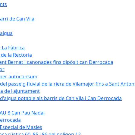
ants
arri de Can Vila
'aigua
e La Fàbrica
 de la Rectoria
Sant Bernat i canonades fins dipòsit can Derrocada
jor
KW per autoconsum
del passeig fluvial de la riera de Vilamajor fins a Sant Anton
xa de l'ajuntament
d'aigua potable als barris de Can Vila i Can Derrocada
 PAU 8 Can Pau Nadal
Derrocada
a Especial de Masies
nca rústica 60, 85 i 86 del polígon 12