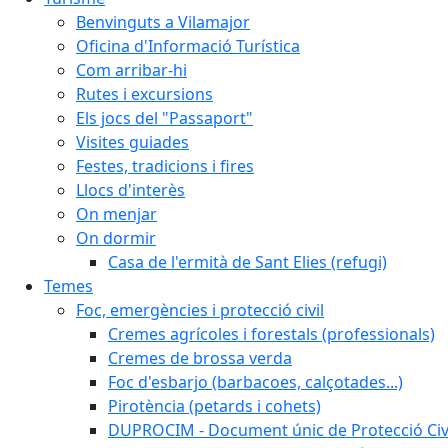
Benvinguts a Vilamajor
Oficina d'Informació Turística
Com arribar-hi
Rutes i excursions
Els jocs del "Passaport"
Visites guiades
Festes, tradicions i fires
Llocs d'interès
On menjar
On dormir
Casa de l'ermità de Sant Elies (refugi)
Temes
Foc, emergències i protecció civil
Cremes agrícoles i forestals (professionals)
Cremes de brossa verda
Foc d'esbarjo (barbacoes, calçotades...)
Pirotència (petards i cohets)
DUPROCIM - Document únic de Protecció Civi