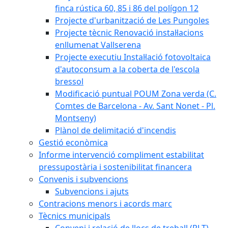
finca rústica 60, 85 i 86 del polígon 12
Projecte d'urbanització de Les Pungoles
Projecte tècnic Renovació instal·lacions
enllumenat Vallserena
Projecte executiu Instal·lació fotovoltaica
d'autoconsum a la coberta de l'escola
bressol
Modificació puntual POUM Zona verda (C.
Comtes de Barcelona - Av. Sant Nonet - Pl.
Montseny)
Plànol de delimitació d'incendis
Gestió econòmica
Informe intervenció compliment estabilitat
pressupostària i sostenibilitat financera
Convenis i subvencions
Subvencions i ajuts
Contracions menors i acords marc
Tècnics municipals
Conveni i relació de llocs de treball (RLT)