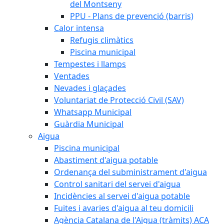
del Montseny
PPU - Plans de prevenció (barris)
Calor intensa
Refugis climàtics
Piscina municipal
Tempestes i llamps
Ventades
Nevades i glaçades
Voluntariat de Protecció Civil (SAV)
Whatsapp Municipal
Guàrdia Municipal
Aigua
Piscina municipal
Abastiment d'aigua potable
Ordenança del subministrament d'aigua
Control sanitari del servei d'aigua
Incidències al servei d'aigua potable
Fuites i avaries d'aigua al teu domicili
Agència Catalana de l'Aigua (tràmits) ACA