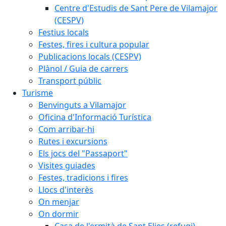
Centre d'Estudis de Sant Pere de Vilamajor
(CESPV)
Festius locals
Festes, fires i cultura popular
Publicacions locals (CESPV)
Plànol / Guia de carrers
Transport públic
Turisme
Benvinguts a Vilamajor
Oficina d'Informació Turística
Com arribar-hi
Rutes i excursions
Els jocs del "Passaport"
Visites guiades
Festes, tradicions i fires
Llocs d'interès
On menjar
On dormir
Casa de l'ermità de Sant Elies (refugi)