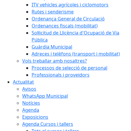
ITV vehicles agrícoles i ciclomotors
Rutes i senderisme
Ordenança General de Circulació
Ordenances fiscals (mobilitat)
Sol·licitud de Llicència d'Ocupació de Via
Pública
Guàrdia Municipal
Adreces i telèfons (transport i mobilitat)
Vols treballar amb nosaltres?
Processos de selecció de personal
Professionals i proveïdors
Actualitat
Avisos
WhatsApp Municipal
Notícies
Agenda
Exposicions
Agenda Cursos i tallers
Tots el cursos i tallers