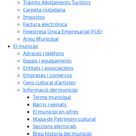
Tràmits Allotjaments Turístics
Carpeta ciutadana
Impostos
Factura electrònica
Finestreta Única Empresarial (FUE)
Arxiu Municipal
El municipi
Adreces i telèfons
Espais i equipaments
Entitats i associacions
Empreses i comerços
Cens cultural d'artistes
Informació del municipi
Terme municipal
Barris i veïnats
El municipi en xifres
Mapa de Patrimoni cultural
Seccions electorals
Breu historia del municipi