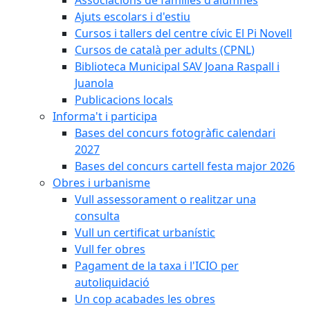
Ajuts escolars i d'estiu
Cursos i tallers del centre cívic El Pi Novell
Cursos de català per adults (CPNL)
Biblioteca Municipal SAV Joana Raspall i
Juanola
Publicacions locals
Informa't i participa
Bases del concurs fotogràfic calendari
2027
Bases del concurs cartell festa major 2026
Obres i urbanisme
Vull assessorament o realitzar una
consulta
Vull un certificat urbanístic
Vull fer obres
Pagament de la taxa i l'ICIO per
autoliquidació
Un cop acabades les obres