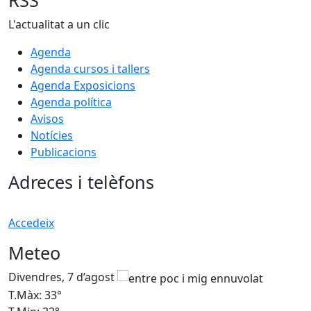
RSS
L'actualitat a un clic
Agenda
Agenda cursos i tallers
Agenda Exposicions
Agenda política
Avisos
Notícies
Publicacions
Adreces i telèfons
Accedeix
Meteo
Divendres, 7 d’agost
D
T.Màx: 33°
T