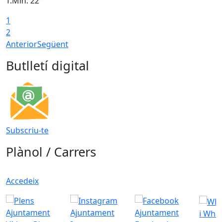
T.Min: 22°
T
1
2
Anterior
Següent
Butlletí digital
Subscriu-te
Plànol / Carrers
Accedeix
i Wha