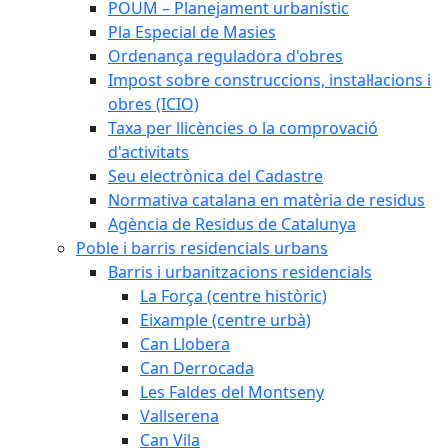
POUM – Planejament urbanístic
Pla Especial de Masies
Ordenança reguladora d'obres
Impost sobre construccions, instal·lacions i
obres (ICIO)
Taxa per llicències o la comprovació
d'activitats
Seu electrònica del Cadastre
Normativa catalana en matèria de residus
Agència de Residus de Catalunya
Poble i barris residencials urbans
Barris i urbanitzacions residencials
La Força (centre històric)
Eixample (centre urbà)
Can Llobera
Can Derrocada
Les Faldes del Montseny
Vallserena
Can Vila