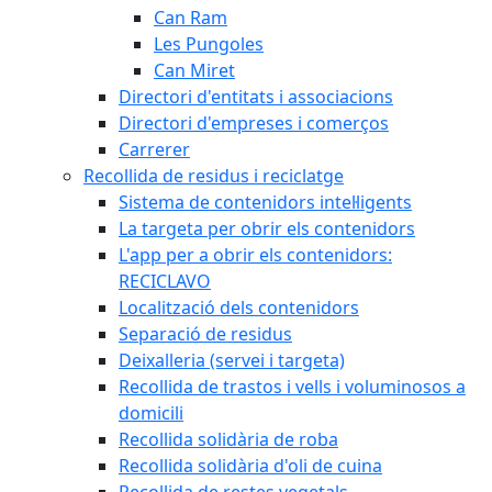
Can Ram
Les Pungoles
Can Miret
Directori d'entitats i associacions
Directori d'empreses i comerços
Carrerer
Recollida de residus i reciclatge
Sistema de contenidors intel·ligents
La targeta per obrir els contenidors
L'app per a obrir els contenidors:
RECICLAVO
Localització dels contenidors
Separació de residus
Deixalleria (servei i targeta)
Recollida de trastos i vells i voluminosos a
domicili
Recollida solidària de roba
Recollida solidària d'oli de cuina
Recollida de restes vegetals