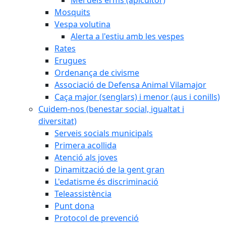
Mosquits
Vespa volutina
Alerta a l'estiu amb les vespes
Rates
Erugues
Ordenança de civisme
Associació de Defensa Animal Vilamajor
Caça major (senglars) i menor (aus i conills)
Cuidem-nos (benestar social, igualtat i
diversitat)
Serveis socials municipals
Primera acollida
Atenció als joves
Dinamització de la gent gran
L'edatisme és discriminació
Teleassistència
Punt dona
Protocol de prevenció