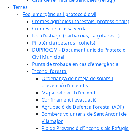
Temes
Foc, emergències i protecció civil
Cremes agrícoles i forestals (professionals)
Cremes de brossa verda
Foc d'esbarjo (barbacoes, calçotades...)
Pirotència (petards i cohets)
DUPROCIM - Document únic de Protecció
Civil Municipal
Punts de trobada en cas d'emergència
Incendi forestal
Ordenança de neteja de solars i
prevenció d'incendis
Mapa del perill d'incendi
Confinament i evacuació
Agrupació de Defensa Forestal (ADF)
Bombers voluntaris de Sant Antoni de
Vilamajor
Pla de Prevenció d'Incendis als Refugis