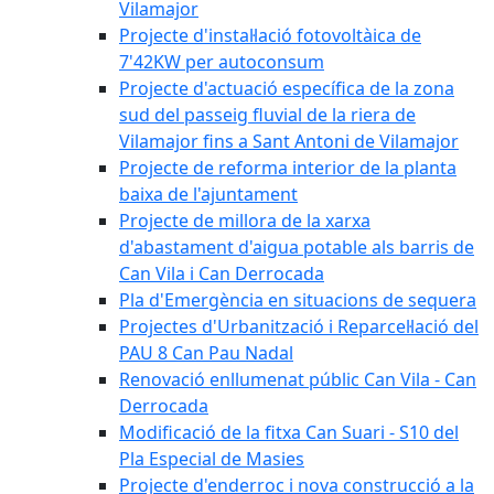
Vilamajor
Projecte d'instal·lació fotovoltàica de
7'42KW per autoconsum
Projecte d'actuació específica de la zona
sud del passeig fluvial de la riera de
Vilamajor fins a Sant Antoni de Vilamajor
Projecte de reforma interior de la planta
baixa de l'ajuntament
Projecte de millora de la xarxa
d'abastament d'aigua potable als barris de
Can Vila i Can Derrocada
Pla d'Emergència en situacions de sequera
Projectes d'Urbanització i Reparcel·lació del
PAU 8 Can Pau Nadal
Renovació enllumenat públic Can Vila - Can
Derrocada
Modificació de la fitxa Can Suari - S10 del
Pla Especial de Masies
Projecte d'enderroc i nova construcció a la