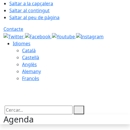
Saltar a la capçalera
Saltar al contingut
Saltar al peu de pàgina
Contacte
Idiomes
Català
Castellà
Anglès
Alemany
Francès
06.08.2026 | 19:08
Cercar:
Agenda