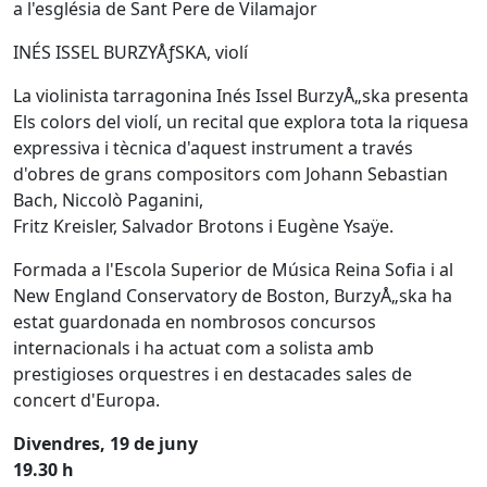
a l'església de Sant Pere de Vilamajor
INÉS ISSEL BURZYÅƒSKA, violí
La violinista tarragonina Inés Issel BurzyÅ„ska presenta
Els colors del violí, un recital que explora tota la riquesa
expressiva i tècnica d'aquest instrument a través
d'obres de grans compositors com Johann Sebastian
Bach, Niccolò Paganini,
Fritz Kreisler, Salvador Brotons i Eugène Ysaÿe.
Formada a l'Escola Superior de Música Reina Sofia i al
New England Conservatory de Boston, BurzyÅ„ska ha
estat guardonada en nombrosos concursos
internacionals i ha actuat com a solista amb
prestigioses orquestres i en destacades sales de
concert d'Europa.
Divendres, 19 de juny
19.30 h