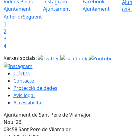
Vídeos Plens
Instagram
Facebook
Ajunt
Ajuntament
Ajuntament
Ajuntament
618 5
Anterior
Següent
1
2
3
4
Xarxes socials:
Crèdits
Contacte
Protecció de dades
Avís legal
Accessibilitat
Ajuntament de Sant Pere de Vilamajor
Nou, 26
08458 Sant Pere de Vilamajor