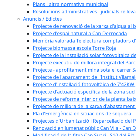
Plans i altra normativa municipal
Resolucions administratives i judicials rellev
Anuncis / Edictes
Projecte de renovació de la xarxa d'aigua al b
Projecte d'espai natural a Can Derrocada
Memòria valorada Telelectura comptadors d
Projecte biomassa escola Torre Roja
Projecte de la instal·lació solar fotovoltaica d
Projecte executiu de millora integral del Parc
Projecte - aprofitament mina sota el carrer 
Projecte de l'aparcament de l'Institut Vilama
Projecte d'instal·lació fotovoltàica de 7'42
Projecte d'actuació específica de la zona sud 
Projecte de reforma interior de la planta bai
Projecte de millora de la xarxa d'abastament 
Pla d'Emergència en situacions de sequera
Projectes d'Urbanització i Reparcel·lació del
Renovació enllumenat públic Can Vila - Can 
Modificació de la fitxa Can Suari - S10 del Pl