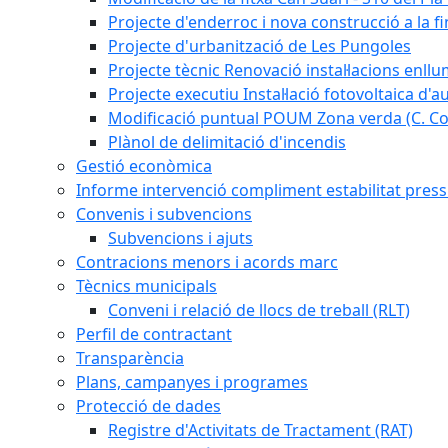
Projecte d'enderroc i nova construcció a la fi
Projecte d'urbanització de Les Pungoles
Projecte tècnic Renovació instal·lacions enll
Projecte executiu Instal·lació fotovoltaica d'
Modificació puntual POUM Zona verda (C. Com
Plànol de delimitació d'incendis
Gestió econòmica
Informe intervenció compliment estabilitat pressu
Convenis i subvencions
Subvencions i ajuts
Contracions menors i acords marc
Tècnics municipals
Conveni i relació de llocs de treball (RLT)
Perfil de contractant
Transparència
Plans, campanyes i programes
Protecció de dades
Registre d'Activitats de Tractament (RAT)