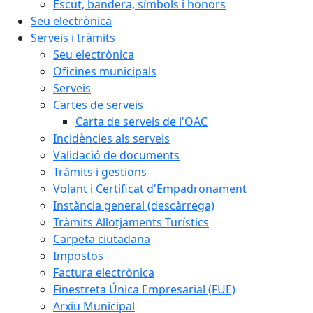
Escut, bandera, símbols i honors
Seu electrònica
Serveis i tràmits
Seu electrònica
Oficines municipals
Serveis
Cartes de serveis
Carta de serveis de l'OAC
Incidències als serveis
Validació de documents
Tràmits i gestions
Volant i Certificat d'Empadronament
Instància general (descàrrega)
Tràmits Allotjaments Turístics
Carpeta ciutadana
Impostos
Factura electrònica
Finestreta Única Empresarial (FUE)
Arxiu Municipal