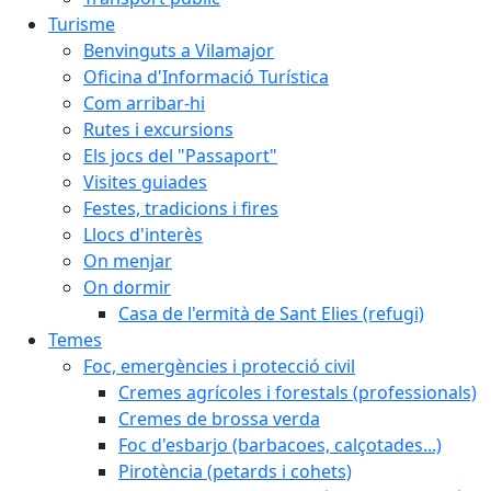
Turisme
Benvinguts a Vilamajor
Oficina d'Informació Turística
Com arribar-hi
Rutes i excursions
Els jocs del "Passaport"
Visites guiades
Festes, tradicions i fires
Llocs d'interès
On menjar
On dormir
Casa de l'ermità de Sant Elies (refugi)
Temes
Foc, emergències i protecció civil
Cremes agrícoles i forestals (professionals)
Cremes de brossa verda
Foc d'esbarjo (barbacoes, calçotades...)
Pirotència (petards i cohets)