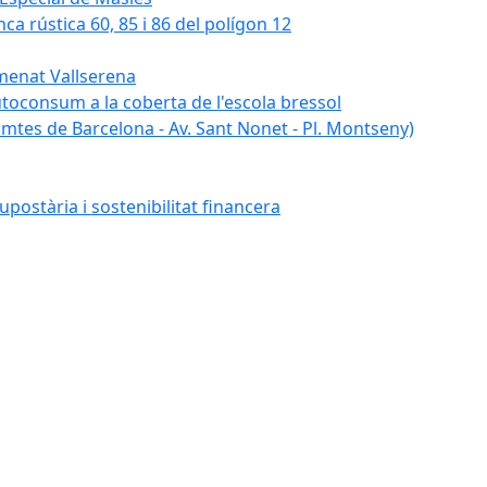
nca rústica 60, 85 i 86 del polígon 12
umenat Vallserena
autoconsum a la coberta de l'escola bressol
tes de Barcelona - Av. Sant Nonet - Pl. Montseny)
postària i sostenibilitat financera