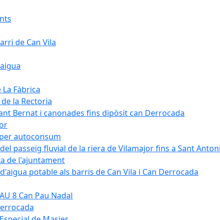
ants
arri de Can Vila
'aigua
e La Fàbrica
 de la Rectoria
Sant Bernat i canonades fins dipòsit can Derrocada
jor
KW per autoconsum
del passeig fluvial de la riera de Vilamajor fins a Sant Anton
xa de l'ajuntament
d'aigua potable als barris de Can Vila i Can Derrocada
 PAU 8 Can Pau Nadal
Derrocada
a Especial de Masies