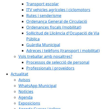
Transport escolar
ITV vehicles agrícoles i ciclomotors
Rutes i senderisme
Ordenança General de Circulació
Ordenances fiscals (mobilitat)
Sol·licitud de Llicència d'Ocupació de Via
Pública
Guàrdia Municipal
Adreces i telèfons (transport i mobilitat)
Vols treballar amb nosaltres?
Processos de selecció de personal
Professionals i proveïdors
Actualitat
Avisos
WhatsApp Municipal
Notícies
Agenda
Exposicions
Agenda Cursos i tallers