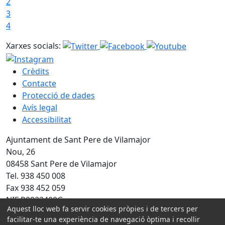
2
3
4
Xarxes socials:
Crèdits
Contacte
Protecció de dades
Avís legal
Accessibilitat
Ajuntament de Sant Pere de Vilamajor
Nou, 26
08458 Sant Pere de Vilamajor
Tel. 938 450 008
Fax 938 452 059
NIF P0823400G
Aquest lloc web fa servir cookies pròpies i de tercers per
facilitar-te una experiència de navegació òptima i recollir
Amb la col·laboració de: