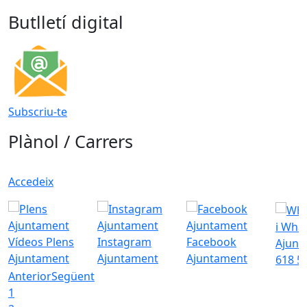
Butlletí digital
Subscriu-te
Plànol / Carrers
Accedeix
i Wha
Vídeos Plens
Instagram
Facebook
Ajunt
Ajuntament
Ajuntament
Ajuntament
618 5
Anterior
Següent
1