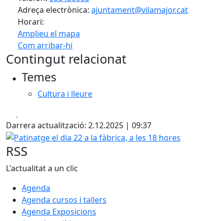
Adreça electrònica:
ajuntament@vilamajor.cat
Horari:
Amplieu el mapa
Com arribar-hi
Leaflet
| ©
OpenStreetMap
contributors
Contingut relacionat
+
Temes
−
Cultura i lleure
Facebook
X
Darrera actualització: 2.12.2025 | 09:37
Patinatge el dia 22 a la fàbrica, a les 18 hores
RSS
L'actualitat a un clic
Agenda
Agenda cursos i tallers
Agenda Exposicions