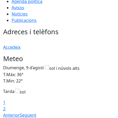
Agenda política
Avisos
Notícies
Publicacions
Adreces i telèfons
Accedeix
Meteo
Diumenge, 9 d’agost
D
T.Màx: 36°
T
T.Min: 22°
T
Tarda
T
1
2
Anterior
Següent