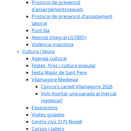
Protocol de prevenció
d'assargementssexuals
Protocol de precenció d'assatjament
laboral
Punt lila
Atenció integral LGTBIQ+
Violència masclista
Cultura i lleure
Agenda cultural
Festes, fires i cultura popular
Festa Major de Sant Pere
Vilamagore Medieval
Concurs cartell Vilamagore 2026
Vols muntar una parada al mercat
medieval?
Exposicions
Visites guiades
Centre cívic El Pi Novell
Cursos i tallers