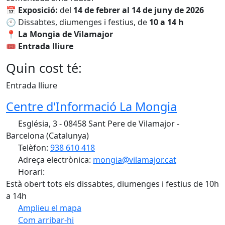
📅
Exposició:
del
14 de febrer al 14 de juny de 2026
🕙 Dissabtes, diumenges i festius, de
10 a 14 h
📍
La Mongia de Vilamajor
🎟
Entrada lliure
Quin cost té:
Entrada lliure
Centre d'Informació La Mongia
Església, 3 - 08458 Sant Pere de Vilamajor -
Barcelona (Catalunya)
Telèfon:
938 610 418
Adreça electrònica:
mongia@vilamajor.cat
Horari:
Està obert tots els dissabtes, diumenges i festius de 10h
a 14h
Amplieu el mapa
Com arribar-hi
Leaflet
| ©
OpenStreetMap
contributors