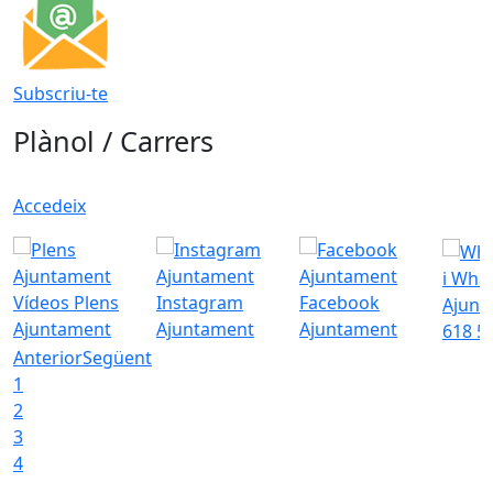
Subscriu-te
Plànol / Carrers
Accedeix
i Wha
Vídeos Plens
Instagram
Facebook
Ajunt
Ajuntament
Ajuntament
Ajuntament
618 5
Anterior
Següent
1
2
3
4