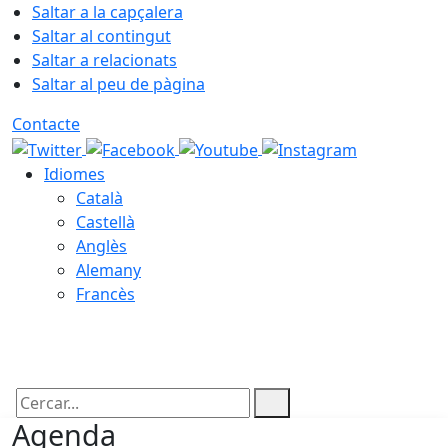
Saltar a la capçalera
Saltar al contingut
Saltar a relacionats
Saltar al peu de pàgina
Contacte
Idiomes
Català
Castellà
Anglès
Alemany
Francès
09.08.2026 | 07:58
Cercar:
Agenda