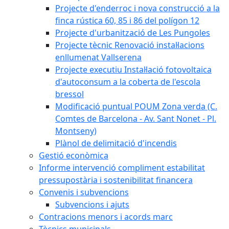
Projecte d'enderroc i nova construcció a la
finca rústica 60, 85 i 86 del polígon 12
Projecte d'urbanització de Les Pungoles
Projecte tècnic Renovació instal·lacions
enllumenat Vallserena
Projecte executiu Instal·lació fotovoltaica
d'autoconsum a la coberta de l'escola
bressol
Modificació puntual POUM Zona verda (C.
Comtes de Barcelona - Av. Sant Nonet - Pl.
Montseny)
Plànol de delimitació d'incendis
Gestió econòmica
Informe intervenció compliment estabilitat
pressupostària i sostenibilitat financera
Convenis i subvencions
Subvencions i ajuts
Contracions menors i acords marc
Tècnics municipals