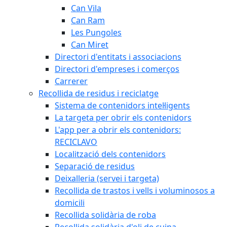
Can Vila
Can Ram
Les Pungoles
Can Miret
Directori d'entitats i associacions
Directori d'empreses i comerços
Carrerer
Recollida de residus i reciclatge
Sistema de contenidors intel·ligents
La targeta per obrir els contenidors
L'app per a obrir els contenidors:
RECICLAVO
Localització dels contenidors
Separació de residus
Deixalleria (servei i targeta)
Recollida de trastos i vells i voluminosos a
domicili
Recollida solidària de roba
Recollida solidària d'oli de cuina