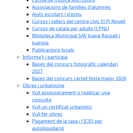
Associacions de famílies d'alumnes
Ajuts escolars i d'estiu
Cursos i tallers del centre cívic El Pi Novell
Cursos de català per adults (CPNL)
Biblioteca Municipal SAV Joana Raspall i
Juanola
Publicacions locals
Informa't i participa
Bases del concurs fotogràfic calendari
2027
Bases del concurs cartell festa major 2026
Obres i urbanisme
Vull assessorament o realitzar una
consulta
Vull un certificat urbanístic
Vull fer obres
Pagament de la taxa i l'ICIO per
autoliquidació