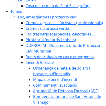
Casa de l'ermità de Sant Elies (refugi)
Temes
Foc, emergències i protecció civil
Cremes agrícoles i forestals (professionals)
Cremes de brossa verda
Foc d'esbarjo (barbacoes, calçotades...)
Pirotència (petards i cohets)
DUPROCIM - Document únic de Protecció
Civil Municipal
Punts de trobada en cas d'emergència
Incendi forestal
Ordenança de neteja de solars i
prevenció d'incendis
Mapa del perill d'incendi
Confinament i evacuació
Agrupació de Defensa Forestal (ADF)
Bombers voluntaris de Sant Antoni de
Vilamajor