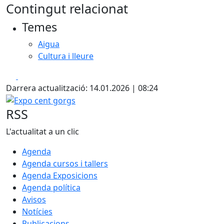
Contingut relacionat
+
Temes
−
Aigua
Cultura i lleure
Facebook
X
Darrera actualització: 14.01.2026 | 08:24
Expo cent gorgs
RSS
L'actualitat a un clic
Agenda
Agenda cursos i tallers
Agenda Exposicions
Agenda política
Avisos
Notícies
Publicacions