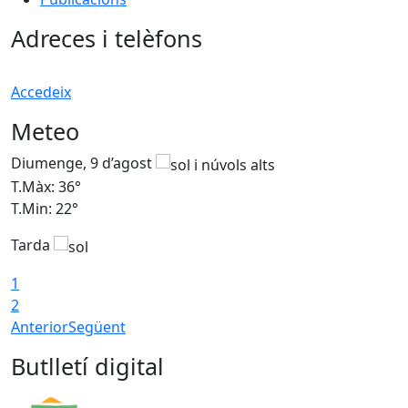
Adreces i telèfons
Accedeix
Meteo
Diumenge, 9 d’agost
D
T.Màx: 36°
T
T.Min: 22°
T
Tarda
T
1
2
Anterior
Següent
Butlletí digital