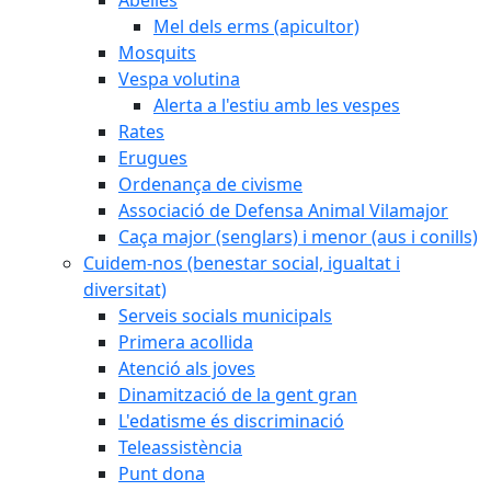
Mel dels erms (apicultor)
Mosquits
Vespa volutina
Alerta a l'estiu amb les vespes
Rates
Erugues
Ordenança de civisme
Associació de Defensa Animal Vilamajor
Caça major (senglars) i menor (aus i conills)
Cuidem-nos (benestar social, igualtat i
diversitat)
Serveis socials municipals
Primera acollida
Atenció als joves
Dinamització de la gent gran
L'edatisme és discriminació
Teleassistència
Punt dona