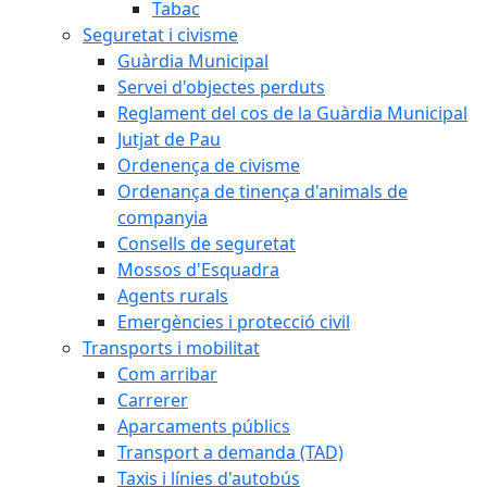
Tabac
Seguretat i civisme
Guàrdia Municipal
Servei d'objectes perduts
Reglament del cos de la Guàrdia Municipal
Jutjat de Pau
Ordenença de civisme
Ordenança de tinença d'animals de
companyia
Consells de seguretat
Mossos d'Esquadra
Agents rurals
Emergències i protecció civil
Transports i mobilitat
Com arribar
Carrerer
Aparcaments públics
Transport a demanda (TAD)
Taxis i línies d'autobús