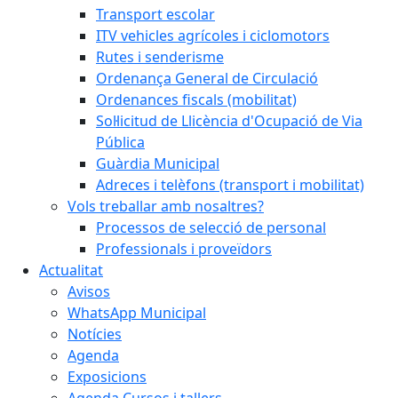
Transport escolar
ITV vehicles agrícoles i ciclomotors
Rutes i senderisme
Ordenança General de Circulació
Ordenances fiscals (mobilitat)
Sol·licitud de Llicència d'Ocupació de Via
Pública
Guàrdia Municipal
Adreces i telèfons (transport i mobilitat)
Vols treballar amb nosaltres?
Processos de selecció de personal
Professionals i proveïdors
Actualitat
Avisos
WhatsApp Municipal
Notícies
Agenda
Exposicions
Agenda Cursos i tallers