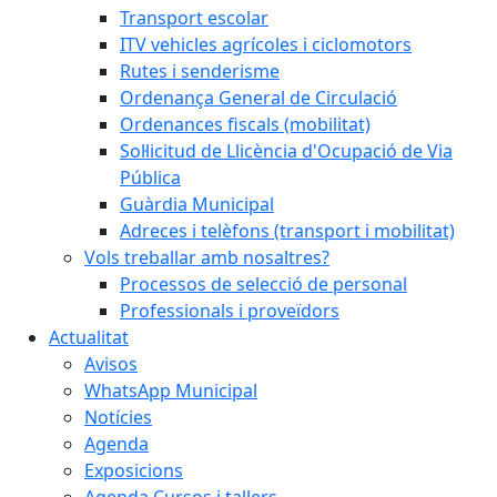
Transport escolar
ITV vehicles agrícoles i ciclomotors
Rutes i senderisme
Ordenança General de Circulació
Ordenances fiscals (mobilitat)
Sol·licitud de Llicència d'Ocupació de Via
Pública
Guàrdia Municipal
Adreces i telèfons (transport i mobilitat)
Vols treballar amb nosaltres?
Processos de selecció de personal
Professionals i proveïdors
Actualitat
Avisos
WhatsApp Municipal
Notícies
Agenda
Exposicions
Agenda Cursos i tallers