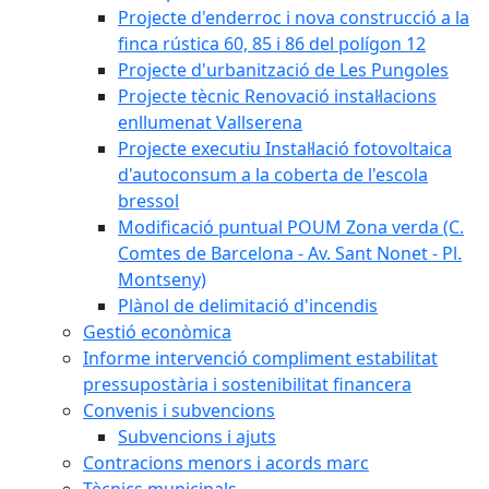
Projecte d'enderroc i nova construcció a la
finca rústica 60, 85 i 86 del polígon 12
Projecte d'urbanització de Les Pungoles
Projecte tècnic Renovació instal·lacions
enllumenat Vallserena
Projecte executiu Instal·lació fotovoltaica
d'autoconsum a la coberta de l'escola
bressol
Modificació puntual POUM Zona verda (C.
Comtes de Barcelona - Av. Sant Nonet - Pl.
Montseny)
Plànol de delimitació d'incendis
Gestió econòmica
Informe intervenció compliment estabilitat
pressupostària i sostenibilitat financera
Convenis i subvencions
Subvencions i ajuts
Contracions menors i acords marc
Tècnics municipals