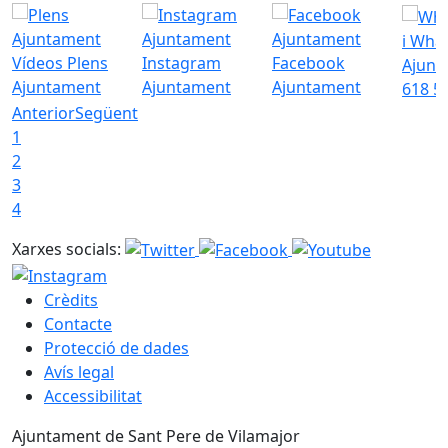
i Wha
Vídeos Plens
Instagram
Facebook
Ajunt
Ajuntament
Ajuntament
Ajuntament
618 5
Anterior
Següent
1
2
3
4
Xarxes socials:
Crèdits
Contacte
Protecció de dades
Avís legal
Accessibilitat
Ajuntament de Sant Pere de Vilamajor