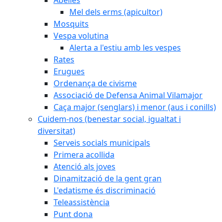
Mel dels erms (apicultor)
Mosquits
Vespa volutina
Alerta a l'estiu amb les vespes
Rates
Erugues
Ordenança de civisme
Associació de Defensa Animal Vilamajor
Caça major (senglars) i menor (aus i conills)
Cuidem-nos (benestar social, igualtat i
diversitat)
Serveis socials municipals
Primera acollida
Atenció als joves
Dinamització de la gent gran
L'edatisme és discriminació
Teleassistència
Punt dona