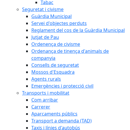
Tabac
Seguretat i civisme
Guàrdia Municipal
Servei d'objectes perduts
Reglament del cos de la Guàrdia Municipal
Jutjat de Pau
Ordenença de civisme
Ordenança de tinença d'animals de
companyia
Consells de seguretat
Mossos d'Esquadra
Agents rurals
Emergències i protecció civil
Transports i mobilitat
Com arribar
Carrerer
Aparcaments públics
Transport a demanda (TAD)
Taxis i línies d'autobús