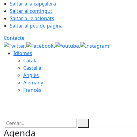
Saltar a la capçalera
Saltar al contingut
Saltar a relacionats
Saltar al peu de pàgina
Contacte
Idiomes
Català
Castellà
Anglès
Alemany
Francès
09.08.2026 | 07:59
Cercar:
Agenda