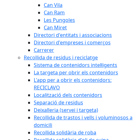
Can Vila
Can Ram
Les Pungoles
Can Miret
Directori d'entitats i associacions
Directori d'empreses i comerços
Carrerer
Recollida de residus i reciclatge
Sistema de contenidors intel·ligents
La targeta per obrir els contenidors
L'app per a obrir els contenidors:
RECICLAVO
Localització dels contenidors
Separació de residus
Deixalleria (servei i targeta)
Recollida de trastos i vells i voluminosos a
domicili
Recollida solidària de roba
Recollida solidària d'oli de cuina