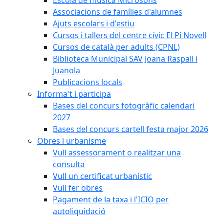
Associacions de famílies d'alumnes
Ajuts escolars i d'estiu
Cursos i tallers del centre cívic El Pi Novell
Cursos de català per adults (CPNL)
Biblioteca Municipal SAV Joana Raspall i
Juanola
Publicacions locals
Informa't i participa
Bases del concurs fotogràfic calendari
2027
Bases del concurs cartell festa major 2026
Obres i urbanisme
Vull assessorament o realitzar una
consulta
Vull un certificat urbanístic
Vull fer obres
Pagament de la taxa i l'ICIO per
autoliquidació