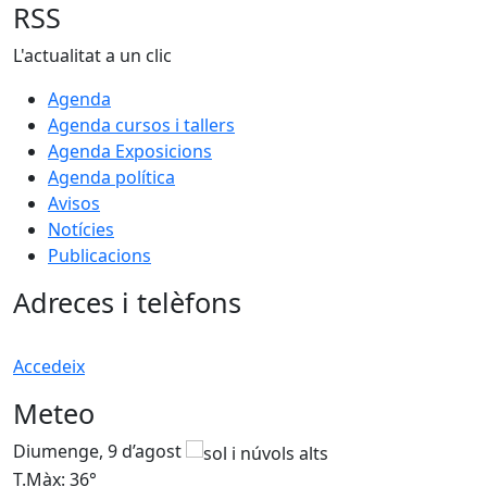
RSS
L'actualitat a un clic
Agenda
Agenda cursos i tallers
Agenda Exposicions
Agenda política
Avisos
Notícies
Publicacions
Adreces i telèfons
Accedeix
Meteo
Diumenge, 9 d’agost
D
T.Màx: 36°
T