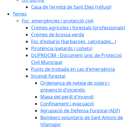
Casa de l'ermità de Sant Elies (refugi)
Temes
Foc, emergències i protecció civil
Cremes agrícoles i forestals (professionals)
Cremes de brossa verda
Foc d'esbarjo (barbacoes, calçotades...)
Pirotència (petards i cohets)
DUPROCIM - Document únic de Protecció
Civil Municipal
Punts de trobada en cas d'emergència
Incendi forestal
Ordenança de neteja de solars i
prevenció d'incendis
Mapa del perill d'incendi
Confinament i evacuació
Agrupació de Defensa Forestal (ADF)
Bombers voluntaris de Sant Antoni de
Vilamajor