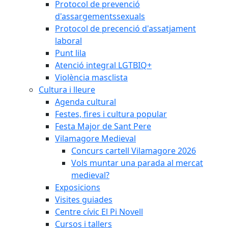
Protocol de prevenció
d'assargementssexuals
Protocol de precenció d'assatjament
laboral
Punt lila
Atenció integral LGTBIQ+
Violència masclista
Cultura i lleure
Agenda cultural
Festes, fires i cultura popular
Festa Major de Sant Pere
Vilamagore Medieval
Concurs cartell Vilamagore 2026
Vols muntar una parada al mercat
medieval?
Exposicions
Visites guiades
Centre cívic El Pi Novell
Cursos i tallers