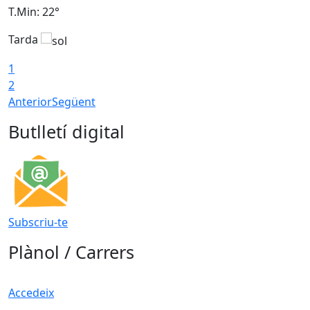
T.Min: 22°
T
Tarda
T
1
2
Anterior
Següent
Butlletí digital
Subscriu-te
Plànol / Carrers
Accedeix