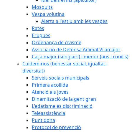
Mosquits
Vespa volutina
Alerta a l'estiu amb les vespes
Rates
Erugues
Ordenança de civisme
Associació de Defensa Animal Vilamajor
Caça major (senglars) i menor (aus i conills)
Cuidem-nos (benestar social, igualtat i
diversitat)
Serveis socials municipals
Primera acollida
Atenció als joves
Dinamització de la gent gran
L'edatisme és discriminació
Teleassistència
Punt dona
Protocol de prevenció