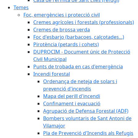
Temes
Foc, emergències i protecció civil
Cremes agrícoles i forestals (professionals)
Cremes de brossa verda
Foc d'esbarjo (barbacoes, calçotades...)
Pirotència (petards i cohets)
DUPROCIM - Document únic de Protecció
Civil Municipal
Punts de trobada en cas d'emergència
Incendi forestal
Ordenança de neteja de solars i
prevenció d'incendis
Mapa del perill d'incendi
Confinament i evacuació
Agrupació de Defensa Forestal (ADF)
Bombers voluntaris de Sant Antoni de
Vilamajor
Pla de Prevenció d'Incendis als Refugis