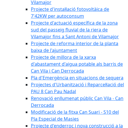
Vilamajor
Projecte d'instal·lació fotovoltàica de
7'42KW per autoconsum
Projecte d'actuació específica de la zona
sud del passeig fluvial de la riera de
Vilamajor fins a Sant Antoni de Vilamajor
Projecte de reforma interior de la planta
baixa de l'ajuntament
Projecte de millora de la xarxa
d'abastament d'aigua potable als barris de
Can Vila i Can Derrocada
Pla d'Emergència en situacions de sequera
Projectes d'Urbanització i Reparcel·lació del
PAU 8 Can Pau Nadal
Renovació enllumenat públic Can Vila - Can
Derrocada
Modificació de la fitxa Can Suari - S10 del
Pla Especial de Masies
Projecte d'enderroc i nova construcció a la