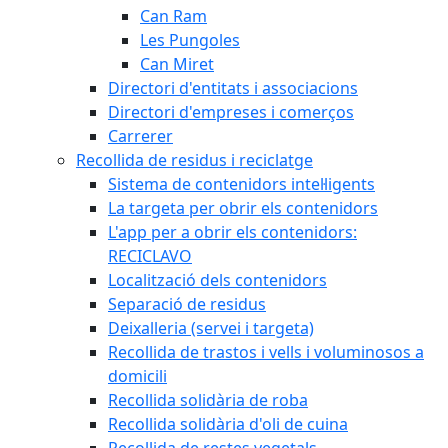
Can Ram
Les Pungoles
Can Miret
Directori d'entitats i associacions
Directori d'empreses i comerços
Carrerer
Recollida de residus i reciclatge
Sistema de contenidors intel·ligents
La targeta per obrir els contenidors
L'app per a obrir els contenidors:
RECICLAVO
Localització dels contenidors
Separació de residus
Deixalleria (servei i targeta)
Recollida de trastos i vells i voluminosos a
domicili
Recollida solidària de roba
Recollida solidària d'oli de cuina
Recollida de restes vegetals