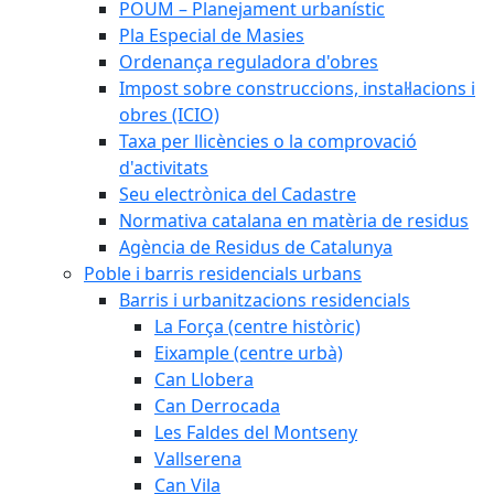
POUM – Planejament urbanístic
Pla Especial de Masies
Ordenança reguladora d'obres
Impost sobre construccions, instal·lacions i
obres (ICIO)
Taxa per llicències o la comprovació
d'activitats
Seu electrònica del Cadastre
Normativa catalana en matèria de residus
Agència de Residus de Catalunya
Poble i barris residencials urbans
Barris i urbanitzacions residencials
La Força (centre històric)
Eixample (centre urbà)
Can Llobera
Can Derrocada
Les Faldes del Montseny
Vallserena
Can Vila