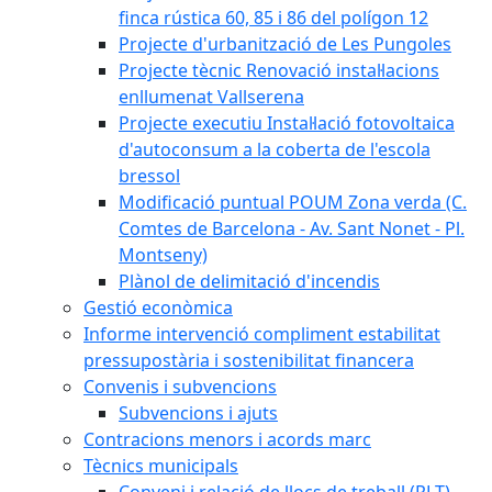
finca rústica 60, 85 i 86 del polígon 12
Projecte d'urbanització de Les Pungoles
Projecte tècnic Renovació instal·lacions
enllumenat Vallserena
Projecte executiu Instal·lació fotovoltaica
d'autoconsum a la coberta de l'escola
bressol
Modificació puntual POUM Zona verda (C.
Comtes de Barcelona - Av. Sant Nonet - Pl.
Montseny)
Plànol de delimitació d'incendis
Gestió econòmica
Informe intervenció compliment estabilitat
pressupostària i sostenibilitat financera
Convenis i subvencions
Subvencions i ajuts
Contracions menors i acords marc
Tècnics municipals
Conveni i relació de llocs de treball (RLT)