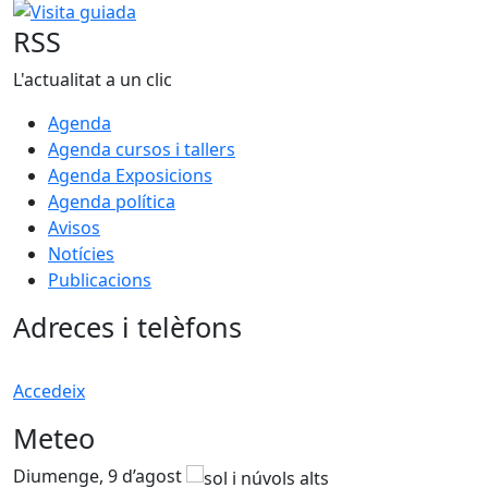
Visita guiada
RSS
L'actualitat a un clic
Agenda
Agenda cursos i tallers
Agenda Exposicions
Agenda política
Avisos
Notícies
Publicacions
Adreces i telèfons
Accedeix
Meteo
Diumenge, 9 d’agost
D