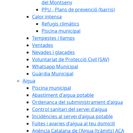
del Montseny
PPU - Plans de prevenció (barris)
Calor intensa
Refugis climàtics
Piscina municipal
Tempestes i llamps
Ventades
Nevades i glaçades
Voluntariat de Protecció Civil (SAV)
Whatsapp Municipal
Guàrdia Municipal
Aigua
Piscina municipal
Abastiment d'aigua potable
Ordenança del subministrament d'aigua
Control sanitari del servei d'aigua
Incidències al servei d'aigua potable
Fuites i avaries d'aigua al teu domicili
Agència Catalana de l'Aigua (tràmits) ACA