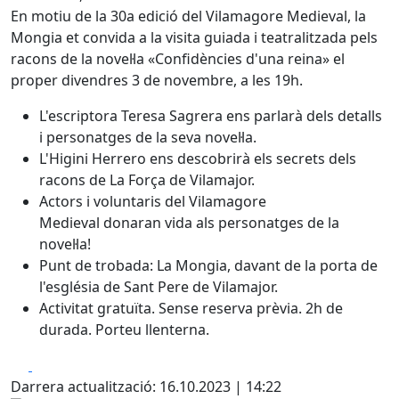
En motiu de la 30a edició del Vilamagore Medieval, la
Mongia et convida a la visita guiada i teatralitzada pels
racons de la novel·la «Confidències d'una reina» el
proper divendres 3 de novembre, a les 19h.
L'escriptora Teresa Sagrera ens parlarà dels detalls
i personatges de la seva novel·la.
L'Higini Herrero ens descobrirà els secrets dels
racons de La Força de Vilamajor.
Actors i voluntaris del Vilamagore
Medieval donaran vida als personatges de la
novel·la!
Punt de trobada: La Mongia, davant de la porta de
l'església de Sant Pere de Vilamajor.
Activitat gratuïta. Sense reserva prèvia. 2h de
durada. Porteu llenterna.
Facebook
X
Darrera actualització: 16.10.2023 | 14:22