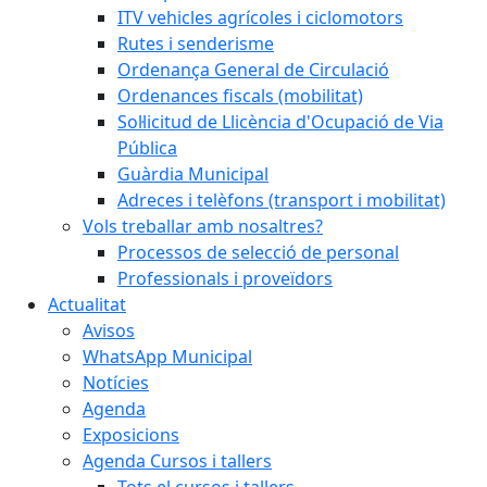
ITV vehicles agrícoles i ciclomotors
Rutes i senderisme
Ordenança General de Circulació
Ordenances fiscals (mobilitat)
Sol·licitud de Llicència d'Ocupació de Via
Pública
Guàrdia Municipal
Adreces i telèfons (transport i mobilitat)
Vols treballar amb nosaltres?
Processos de selecció de personal
Professionals i proveïdors
Actualitat
Avisos
WhatsApp Municipal
Notícies
Agenda
Exposicions
Agenda Cursos i tallers
Tots el cursos i tallers