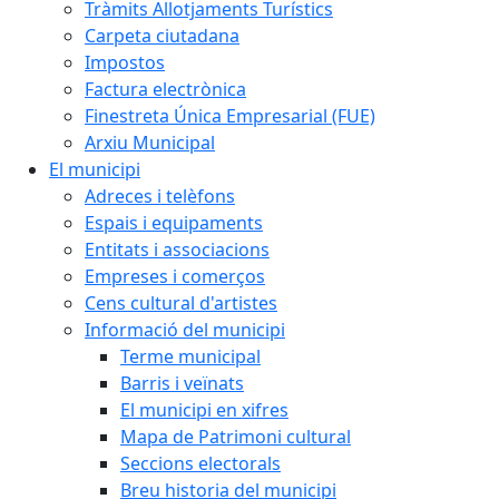
Tràmits Allotjaments Turístics
Carpeta ciutadana
Impostos
Factura electrònica
Finestreta Única Empresarial (FUE)
Arxiu Municipal
El municipi
Adreces i telèfons
Espais i equipaments
Entitats i associacions
Empreses i comerços
Cens cultural d'artistes
Informació del municipi
Terme municipal
Barris i veïnats
El municipi en xifres
Mapa de Patrimoni cultural
Seccions electorals
Breu historia del municipi