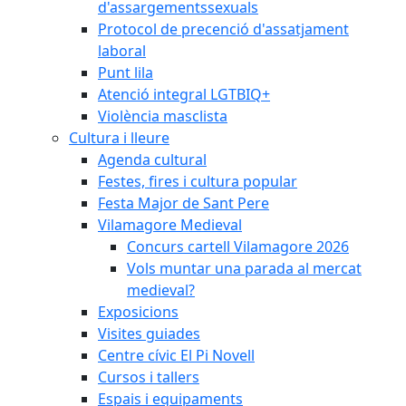
d'assargementssexuals
Protocol de precenció d'assatjament
laboral
Punt lila
Atenció integral LGTBIQ+
Violència masclista
Cultura i lleure
Agenda cultural
Festes, fires i cultura popular
Festa Major de Sant Pere
Vilamagore Medieval
Concurs cartell Vilamagore 2026
Vols muntar una parada al mercat
medieval?
Exposicions
Visites guiades
Centre cívic El Pi Novell
Cursos i tallers
Espais i equipaments