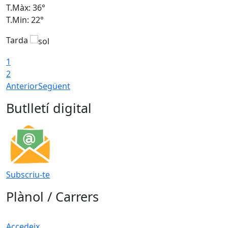
T.Màx: 36°
T
T.Min: 22°
T
Tarda
T
1
2
Anterior
Següent
Butlletí digital
Subscriu-te
Plànol / Carrers
Accedeix