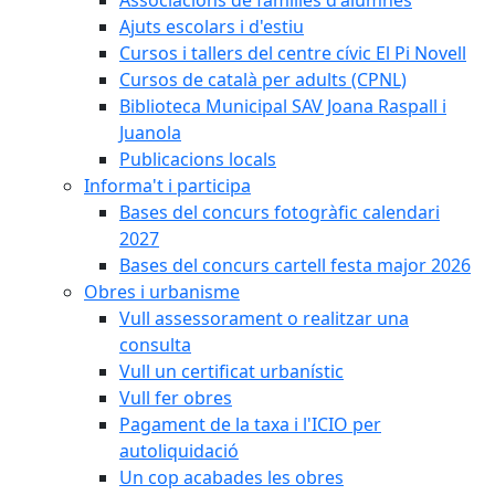
Ajuts escolars i d'estiu
Cursos i tallers del centre cívic El Pi Novell
Cursos de català per adults (CPNL)
Biblioteca Municipal SAV Joana Raspall i
Juanola
Publicacions locals
Informa't i participa
Bases del concurs fotogràfic calendari
2027
Bases del concurs cartell festa major 2026
Obres i urbanisme
Vull assessorament o realitzar una
consulta
Vull un certificat urbanístic
Vull fer obres
Pagament de la taxa i l'ICIO per
autoliquidació
Un cop acabades les obres