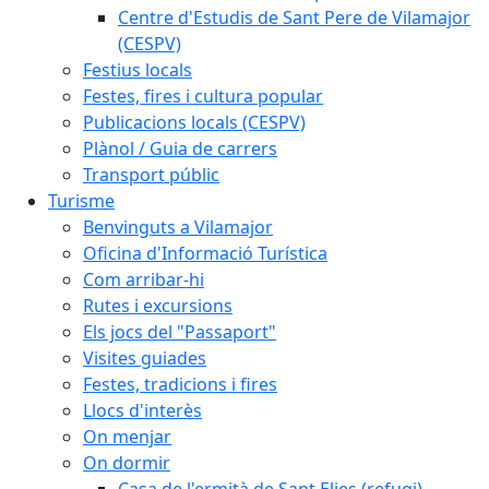
Centre d'Estudis de Sant Pere de Vilamajor
(CESPV)
Festius locals
Festes, fires i cultura popular
Publicacions locals (CESPV)
Plànol / Guia de carrers
Transport públic
Turisme
Benvinguts a Vilamajor
Oficina d'Informació Turística
Com arribar-hi
Rutes i excursions
Els jocs del "Passaport"
Visites guiades
Festes, tradicions i fires
Llocs d'interès
On menjar
On dormir
Casa de l'ermità de Sant Elies (refugi)