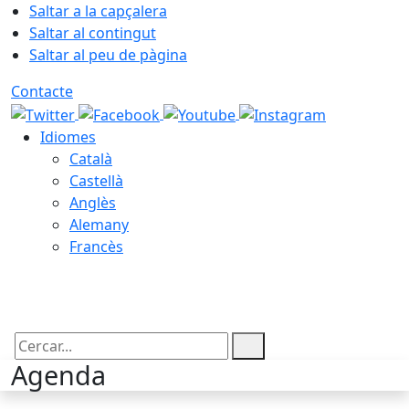
Saltar a la capçalera
Saltar al contingut
Saltar al peu de pàgina
Contacte
Idiomes
Català
Castellà
Anglès
Alemany
Francès
09.08.2026 | 10:24
Cercar:
Agenda