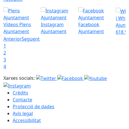
i Wha
Vídeos Plens
Instagram
Facebook
Ajunt
Ajuntament
Ajuntament
Ajuntament
618 5
Anterior
Següent
1
2
3
4
Xarxes socials:
Crèdits
Contacte
Protecció de dades
Avís legal
Accessibilitat