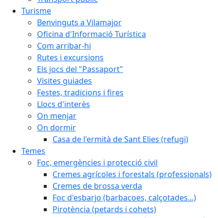
Turisme
Benvinguts a Vilamajor
Oficina d'Informació Turística
Com arribar-hi
Rutes i excursions
Els jocs del "Passaport"
Visites guiades
Festes, tradicions i fires
Llocs d'interès
On menjar
On dormir
Casa de l'ermità de Sant Elies (refugi)
Temes
Foc, emergències i protecció civil
Cremes agrícoles i forestals (professionals)
Cremes de brossa verda
Foc d'esbarjo (barbacoes, calçotades...)
Pirotència (petards i cohets)