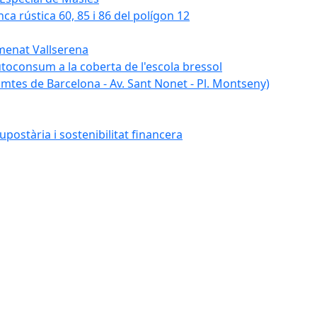
nca rústica 60, 85 i 86 del polígon 12
umenat Vallserena
autoconsum a la coberta de l'escola bressol
tes de Barcelona - Av. Sant Nonet - Pl. Montseny)
postària i sostenibilitat financera