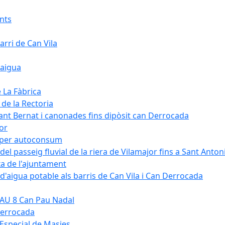
ants
arri de Can Vila
'aigua
e La Fàbrica
 de la Rectoria
Sant Bernat i canonades fins dipòsit can Derrocada
jor
KW per autoconsum
del passeig fluvial de la riera de Vilamajor fins a Sant Anton
xa de l'ajuntament
d'aigua potable als barris de Can Vila i Can Derrocada
 PAU 8 Can Pau Nadal
Derrocada
a Especial de Masies