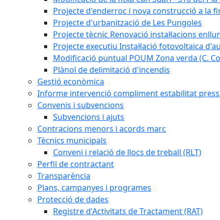
Projecte d'enderroc i nova construcció a la fi
Projecte d'urbanització de Les Pungoles
Projecte tècnic Renovació instal·lacions enll
Projecte executiu Instal·lació fotovoltaica d'
Modificació puntual POUM Zona verda (C. Com
Plànol de delimitació d'incendis
Gestió econòmica
Informe intervenció compliment estabilitat pressu
Convenis i subvencions
Subvencions i ajuts
Contracions menors i acords marc
Tècnics municipals
Conveni i relació de llocs de treball (RLT)
Perfil de contractant
Transparència
Plans, campanyes i programes
Protecció de dades
Registre d'Activitats de Tractament (RAT)