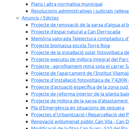
Plans i altra normativa municipal
Resolucions administratives i judicials rellev
Anuncis / Edictes
Projecte de renovació de la xarxa d'aigua al b
Projecte d'espai natural a Can Derrocada
Memòria valorada Telelectura comptadors d
Projecte biomassa escola Torre Roja
Projecte de la instal·lació solar fotovoltaica d
Projecte executiu de millora integral del Parc
Projecte - aprofitament mina sota el carrer 
Projecte de l'aparcament de l'Institut Vilama
Projecte d'instal·lació fotovoltàica de 7'42
Projecte d'actuació específica de la zona sud 
Projecte de reforma interior de la planta bai
Projecte de millora de la xarxa d'abastament 
Pla d'Emergència en situacions de sequera
Projectes d'Urbanització i Reparcel·lació del
Renovació enllumenat públic Can Vila - Can 
Modificació de la fitxa Can Suari - S10 del Pl