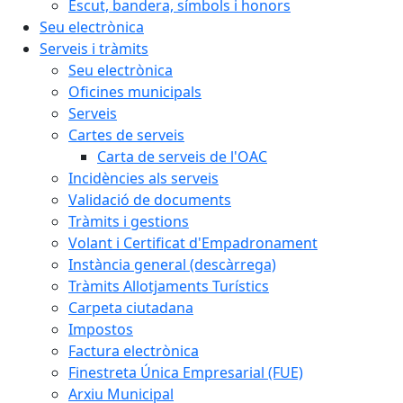
Escut, bandera, símbols i honors
Seu electrònica
Serveis i tràmits
Seu electrònica
Oficines municipals
Serveis
Cartes de serveis
Carta de serveis de l'OAC
Incidències als serveis
Validació de documents
Tràmits i gestions
Volant i Certificat d'Empadronament
Instància general (descàrrega)
Tràmits Allotjaments Turístics
Carpeta ciutadana
Impostos
Factura electrònica
Finestreta Única Empresarial (FUE)
Arxiu Municipal