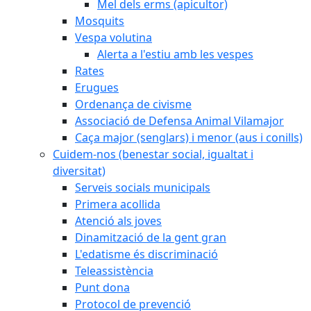
Mel dels erms (apicultor)
Mosquits
Vespa volutina
Alerta a l'estiu amb les vespes
Rates
Erugues
Ordenança de civisme
Associació de Defensa Animal Vilamajor
Caça major (senglars) i menor (aus i conills)
Cuidem-nos (benestar social, igualtat i
diversitat)
Serveis socials municipals
Primera acollida
Atenció als joves
Dinamització de la gent gran
L'edatisme és discriminació
Teleassistència
Punt dona
Protocol de prevenció