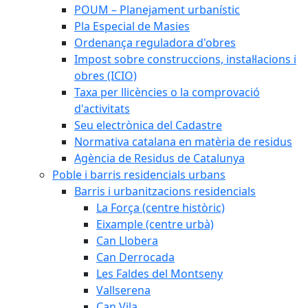
POUM – Planejament urbanístic
Pla Especial de Masies
Ordenança reguladora d'obres
Impost sobre construccions, instal·lacions i
obres (ICIO)
Taxa per llicències o la comprovació
d'activitats
Seu electrònica del Cadastre
Normativa catalana en matèria de residus
Agència de Residus de Catalunya
Poble i barris residencials urbans
Barris i urbanitzacions residencials
La Força (centre històric)
Eixample (centre urbà)
Can Llobera
Can Derrocada
Les Faldes del Montseny
Vallserena
Can Vila