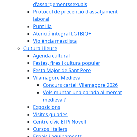
d'assargementssexuals
Protocol de precenció d'assatjament
laboral
Punt lila
Atenció integral LGTBIQ+
Violència masclista
Cultura i lleure
Agenda cultural
Festes, fires i cultura popular
Festa Major de Sant Pere
Vilamagore Medieval
Concurs cartell Vilamagore 2026
Vols muntar una parada al mercat
medieval?
Exposicions
Visites guiades
Centre cívic El Pi Novell
Cursos i tallers
Espais i equipaments