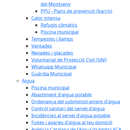
del Montseny
PPU - Plans de prevenció (barris)
Calor intensa
Refugis climàtics
Piscina municipal
Tempestes i llamps
Ventades
Nevades i glaçades
Voluntariat de Protecció Civil (SAV)
Whatsapp Municipal
Guàrdia Municipal
Aigua
Piscina municipal
Abastiment d'aigua potable
Ordenança del subministrament d'aigua
Control sanitari del servei d'aigua
Incidències al servei d'aigua potable
Fuites i avaries d'aigua al teu domicili
Agència Catalana de l'Aigua (tràmits) ACA