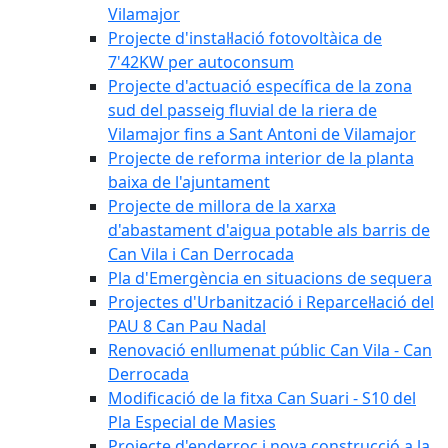
Vilamajor
Projecte d'instal·lació fotovoltàica de
7'42KW per autoconsum
Projecte d'actuació específica de la zona
sud del passeig fluvial de la riera de
Vilamajor fins a Sant Antoni de Vilamajor
Projecte de reforma interior de la planta
baixa de l'ajuntament
Projecte de millora de la xarxa
d'abastament d'aigua potable als barris de
Can Vila i Can Derrocada
Pla d'Emergència en situacions de sequera
Projectes d'Urbanització i Reparcel·lació del
PAU 8 Can Pau Nadal
Renovació enllumenat públic Can Vila - Can
Derrocada
Modificació de la fitxa Can Suari - S10 del
Pla Especial de Masies
Projecte d'enderroc i nova construcció a la