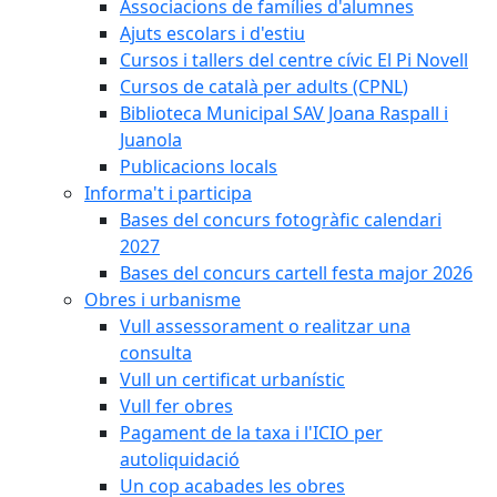
Associacions de famílies d'alumnes
Ajuts escolars i d'estiu
Cursos i tallers del centre cívic El Pi Novell
Cursos de català per adults (CPNL)
Biblioteca Municipal SAV Joana Raspall i
Juanola
Publicacions locals
Informa't i participa
Bases del concurs fotogràfic calendari
2027
Bases del concurs cartell festa major 2026
Obres i urbanisme
Vull assessorament o realitzar una
consulta
Vull un certificat urbanístic
Vull fer obres
Pagament de la taxa i l'ICIO per
autoliquidació
Un cop acabades les obres