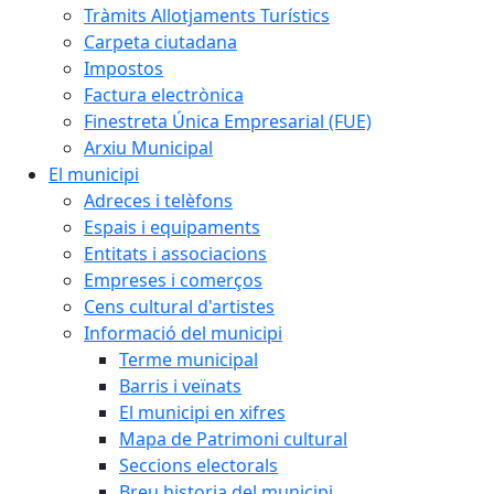
Tràmits Allotjaments Turístics
Carpeta ciutadana
Impostos
Factura electrònica
Finestreta Única Empresarial (FUE)
Arxiu Municipal
El municipi
Adreces i telèfons
Espais i equipaments
Entitats i associacions
Empreses i comerços
Cens cultural d'artistes
Informació del municipi
Terme municipal
Barris i veïnats
El municipi en xifres
Mapa de Patrimoni cultural
Seccions electorals
Breu historia del municipi