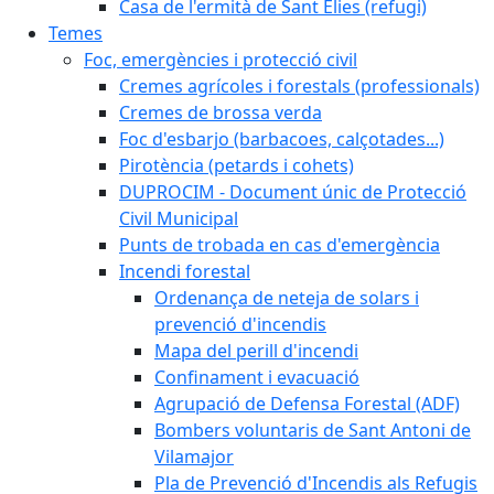
Casa de l'ermità de Sant Elies (refugi)
Temes
Foc, emergències i protecció civil
Cremes agrícoles i forestals (professionals)
Cremes de brossa verda
Foc d'esbarjo (barbacoes, calçotades...)
Pirotència (petards i cohets)
DUPROCIM - Document únic de Protecció
Civil Municipal
Punts de trobada en cas d'emergència
Incendi forestal
Ordenança de neteja de solars i
prevenció d'incendis
Mapa del perill d'incendi
Confinament i evacuació
Agrupació de Defensa Forestal (ADF)
Bombers voluntaris de Sant Antoni de
Vilamajor
Pla de Prevenció d'Incendis als Refugis