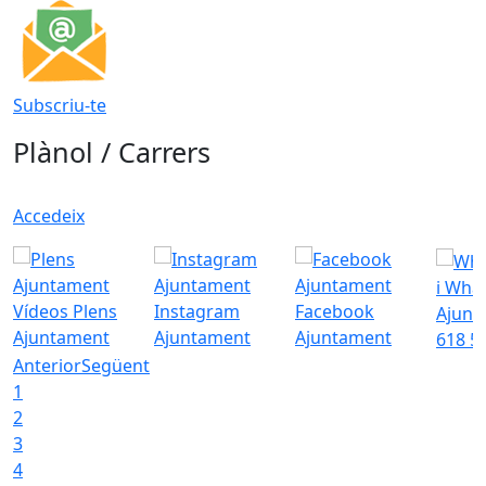
Subscriu-te
Plànol / Carrers
Accedeix
i Wha
Vídeos Plens
Instagram
Facebook
Ajunt
Ajuntament
Ajuntament
Ajuntament
618 5
Anterior
Següent
1
2
3
4