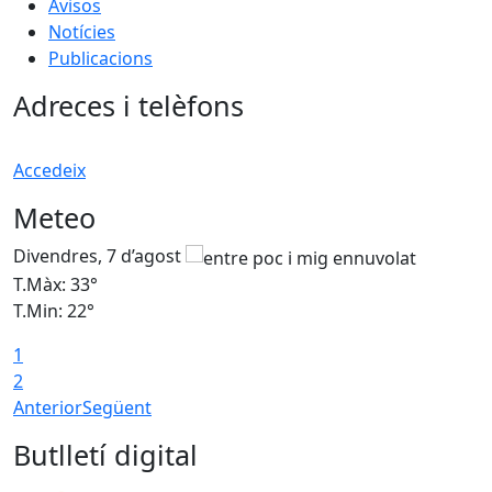
Avisos
Notícies
Publicacions
Adreces i telèfons
Accedeix
Meteo
Divendres, 7 d’agost
D
T.Màx: 33°
T
T.Min: 22°
T
1
2
Anterior
Següent
Butlletí digital