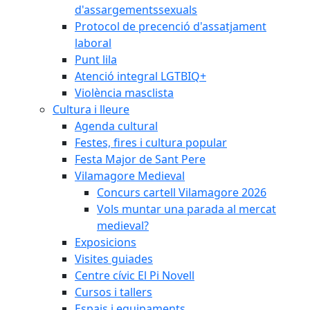
d'assargementssexuals
Protocol de precenció d'assatjament
laboral
Punt lila
Atenció integral LGTBIQ+
Violència masclista
Cultura i lleure
Agenda cultural
Festes, fires i cultura popular
Festa Major de Sant Pere
Vilamagore Medieval
Concurs cartell Vilamagore 2026
Vols muntar una parada al mercat
medieval?
Exposicions
Visites guiades
Centre cívic El Pi Novell
Cursos i tallers
Espais i equipaments