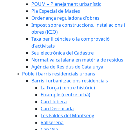
POUM – Planejament urbanístic
Pla Especial de Masies
Ordenança reguladora d'obres
Impost sobre construccions, instal·lacions i
obres (ICIO)
Taxa per llicències o la comprovació
d'activitats
Seu electrònica del Cadastre
Normativa catalana en matèria de residus
Agència de Residus de Catalunya
Poble i barris residencials urbans
Barris i urbanitzacions residencials
La Força (centre històric)
Eixample (centre urbà)
Can Llobera
Can Derrocada
Les Faldes del Montseny
Vallserena
Can Vila