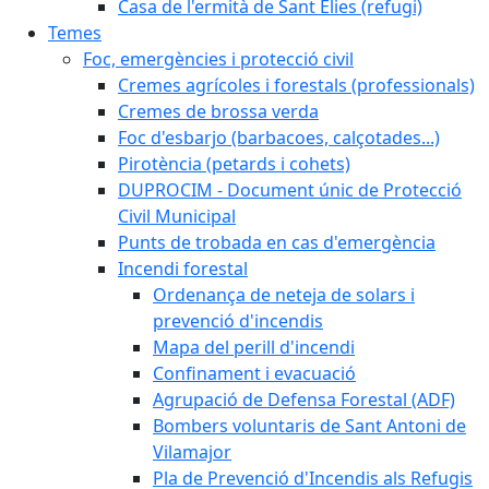
Casa de l'ermità de Sant Elies (refugi)
Temes
Foc, emergències i protecció civil
Cremes agrícoles i forestals (professionals)
Cremes de brossa verda
Foc d'esbarjo (barbacoes, calçotades...)
Pirotència (petards i cohets)
DUPROCIM - Document únic de Protecció
Civil Municipal
Punts de trobada en cas d'emergència
Incendi forestal
Ordenança de neteja de solars i
prevenció d'incendis
Mapa del perill d'incendi
Confinament i evacuació
Agrupació de Defensa Forestal (ADF)
Bombers voluntaris de Sant Antoni de
Vilamajor
Pla de Prevenció d'Incendis als Refugis