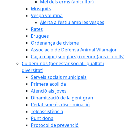
Mel dels erms (apicultor)
Mosquits
Vespa volutina
Alerta a l'estiu amb les vespes
Rates
Erugues
Ordenança de civisme
Associació de Defensa Animal Vilamajor
Caça major (senglars) i menor (aus i conills)
Cuidem-nos (benestar social, igualtat i
diversitat)
Serveis socials municipals
Primera acollida
Atenció als joves
Dinamització de la gent gran
L'edatisme és discriminació
Teleassistència
Punt dona
Protocol de prevenció