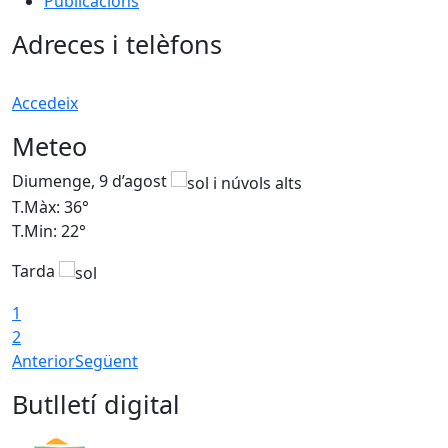
Publicacions
Adreces i telèfons
Accedeix
Meteo
Diumenge, 9 d’agost
D
T.Màx: 36°
T
T.Min: 22°
T
Tarda
T
1
2
Anterior
Següent
Butlletí digital