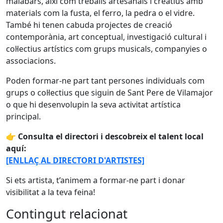
malabars, així com treballs artesanals i creatius amb
materials com la fusta, el ferro, la pedra o el vidre.
També hi tenen cabuda projectes de creació
contemporània, art conceptual, investigació cultural i
col·lectius artístics com grups musicals, companyies o
associacions.
Poden formar-ne part tant persones individuals com
grups o col·lectius que siguin de Sant Pere de Vilamajor
o que hi desenvolupin la seva activitat artística
principal.
👉
Consulta el directori i descobreix el talent local
aquí:
[ENLLAÇ AL DIRECTORI D'ARTISTES]
Si ets artista, t’animem a formar-ne part i donar
visibilitat a la teva feina!
Contingut relacionat