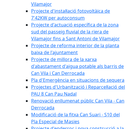
Vilamajor
Projecte d'instal·lació fotovoltàica de
7'42KW per autoconsum
Projecte d'actuació específica de la zona
sud del passeig fluvial de la riera de
Vilamajor fins a Sant Antoni de Vilamajor
Projecte de reforma interior de la planta
baixa de l'ajuntament
Projecte de millora de la xarxa
d'abastament d'aigua potable als barris de
Can Vila i Can Derrocada
Pla d'Emergència en situacions de sequera
Projectes d'Urbanització i Reparcel·lació del
PAU 8 Can Pau Nadal
Renovació enllumenat públic Can Vila - Can
Derrocada
Modificació de la fitxa Can Suari - S10 del
Pla Especial de Masies
Projecte d'enderroc i nova construcció a la