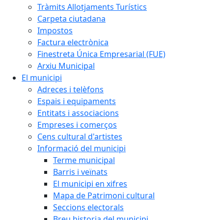
Tràmits Allotjaments Turístics
Carpeta ciutadana
Impostos
Factura electrònica
Finestreta Única Empresarial (FUE)
Arxiu Municipal
El municipi
Adreces i telèfons
Espais i equipaments
Entitats i associacions
Empreses i comerços
Cens cultural d'artistes
Informació del municipi
Terme municipal
Barris i veïnats
El municipi en xifres
Mapa de Patrimoni cultural
Seccions electorals
Breu historia del municipi