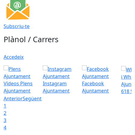
Subscriu-te
Plànol / Carrers
Accedeix
i Wha
Vídeos Plens
Instagram
Facebook
Ajunt
Ajuntament
Ajuntament
Ajuntament
618 5
Anterior
Següent
1
2
3
4