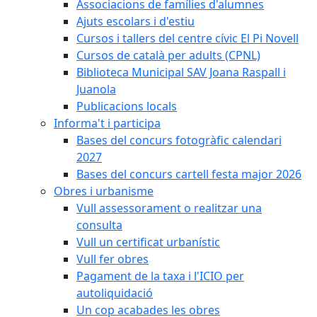
Associacions de famílies d'alumnes
Ajuts escolars i d'estiu
Cursos i tallers del centre cívic El Pi Novell
Cursos de català per adults (CPNL)
Biblioteca Municipal SAV Joana Raspall i
Juanola
Publicacions locals
Informa't i participa
Bases del concurs fotogràfic calendari
2027
Bases del concurs cartell festa major 2026
Obres i urbanisme
Vull assessorament o realitzar una
consulta
Vull un certificat urbanístic
Vull fer obres
Pagament de la taxa i l'ICIO per
autoliquidació
Un cop acabades les obres