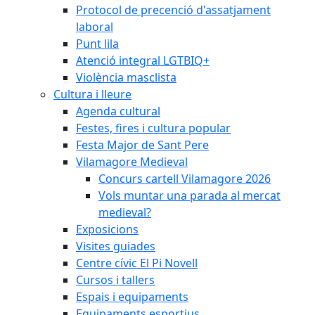
Protocol de precenció d'assatjament
laboral
Punt lila
Atenció integral LGTBIQ+
Violència masclista
Cultura i lleure
Agenda cultural
Festes, fires i cultura popular
Festa Major de Sant Pere
Vilamagore Medieval
Concurs cartell Vilamagore 2026
Vols muntar una parada al mercat
medieval?
Exposicions
Visites guiades
Centre cívic El Pi Novell
Cursos i tallers
Espais i equipaments
Equipaments esportius