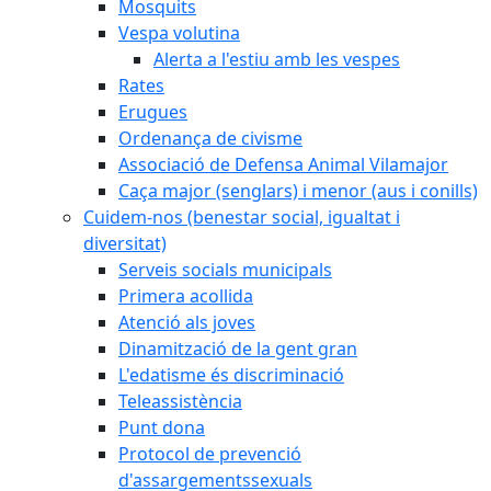
Mosquits
Vespa volutina
Alerta a l'estiu amb les vespes
Rates
Erugues
Ordenança de civisme
Associació de Defensa Animal Vilamajor
Caça major (senglars) i menor (aus i conills)
Cuidem-nos (benestar social, igualtat i
diversitat)
Serveis socials municipals
Primera acollida
Atenció als joves
Dinamització de la gent gran
L'edatisme és discriminació
Teleassistència
Punt dona
Protocol de prevenció
d'assargementssexuals