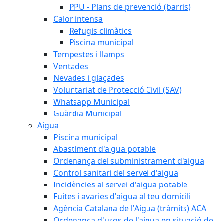
PPU - Plans de prevenció (barris)
Calor intensa
Refugis climàtics
Piscina municipal
Tempestes i llamps
Ventades
Nevades i glaçades
Voluntariat de Protecció Civil (SAV)
Whatsapp Municipal
Guàrdia Municipal
Aigua
Piscina municipal
Abastiment d'aigua potable
Ordenança del subministrament d'aigua
Control sanitari del servei d'aigua
Incidències al servei d'aigua potable
Fuites i avaries d'aigua al teu domicili
Agència Catalana de l'Aigua (tràmits) ACA
Ordenança d'usos de l'aigua en situació de