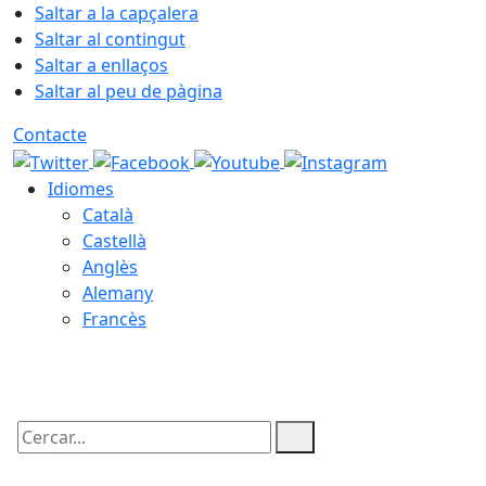
Saltar a la capçalera
Saltar al contingut
Saltar a enllaços
Saltar al peu de pàgina
Contacte
Idiomes
Català
Castellà
Anglès
Alemany
Francès
06.08.2026 | 23:09
Cercar: