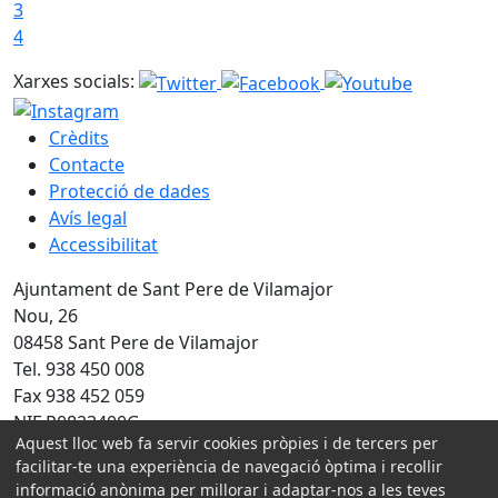
3
4
Xarxes socials:
Crèdits
Contacte
Protecció de dades
Avís legal
Accessibilitat
Ajuntament de Sant Pere de Vilamajor
Nou, 26
08458 Sant Pere de Vilamajor
Tel. 938 450 008
Fax 938 452 059
NIF P0823400G
Aquest lloc web fa servir cookies pròpies i de tercers per
Amb la col·laboració de:
facilitar-te una experiència de navegació òptima i recollir
informació anònima per millorar i adaptar-nos a les teves