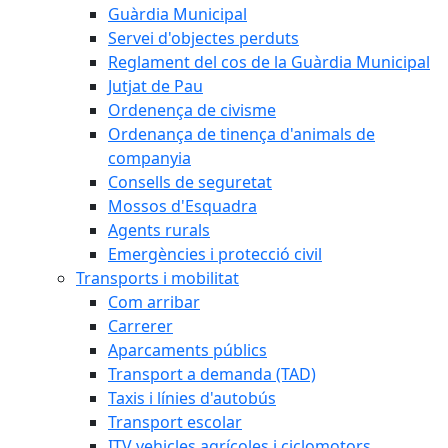
Guàrdia Municipal
Servei d'objectes perduts
Reglament del cos de la Guàrdia Municipal
Jutjat de Pau
Ordenença de civisme
Ordenança de tinença d'animals de
companyia
Consells de seguretat
Mossos d'Esquadra
Agents rurals
Emergències i protecció civil
Transports i mobilitat
Com arribar
Carrerer
Aparcaments públics
Transport a demanda (TAD)
Taxis i línies d'autobús
Transport escolar
ITV vehicles agrícoles i ciclomotors