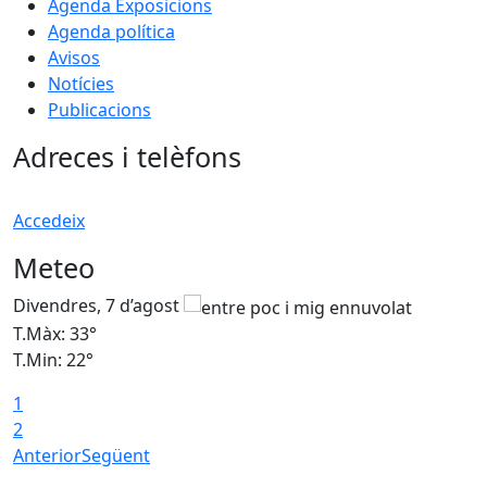
Agenda Exposicions
Agenda política
Avisos
Notícies
Publicacions
Adreces i telèfons
Accedeix
Meteo
Divendres, 7 d’agost
D
T.Màx: 33°
T
T.Min: 22°
T
1
2
Anterior
Següent