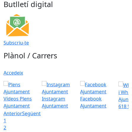
Butlletí digital
Subscriu-te
Plànol / Carrers
Accedeix
i Wha
Vídeos Plens
Instagram
Facebook
Ajunt
Ajuntament
Ajuntament
Ajuntament
618 5
Anterior
Següent
1
2