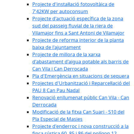
Projecte d'instal·lació fotovoltàica de
7'42KW per autoconsum
Projecte d'actuació específica de la zona
sud del passeig fluvial de la riera de
Vilamajor fins a Sant Antoni de Vilamajor
Projecte de reforma interior de la planta
baixa de l'ajuntament
Projecte de millora de la xarxa
d'abastament d'aigua potable als barris de
Can Vila i Can Derrocada
Pla d'Emergència en situacions de sequera
Projectes d'Urbanització i Reparcel·lació del
PAU 8 Can Pau Nadal
Renovació enllumenat públic Can Vila - Can
Derrocada
Modificació de la fitxa Can Suari - S10 del
Pla Especial de Masies
Projecte d'enderroc i nova construcció a la
finca rústica 60, 85 i 86 del polígon 12