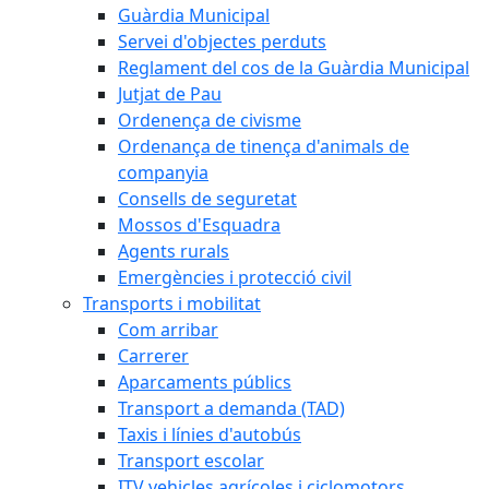
Guàrdia Municipal
Servei d'objectes perduts
Reglament del cos de la Guàrdia Municipal
Jutjat de Pau
Ordenença de civisme
Ordenança de tinença d'animals de
companyia
Consells de seguretat
Mossos d'Esquadra
Agents rurals
Emergències i protecció civil
Transports i mobilitat
Com arribar
Carrerer
Aparcaments públics
Transport a demanda (TAD)
Taxis i línies d'autobús
Transport escolar
ITV vehicles agrícoles i ciclomotors