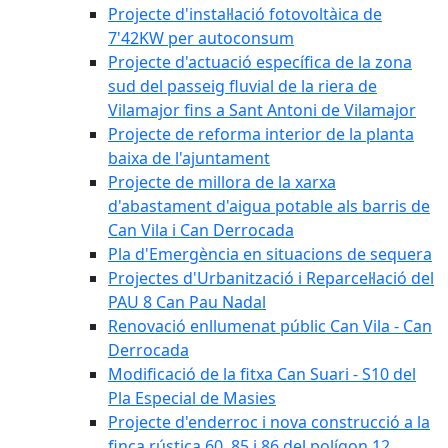
Projecte d'instal·lació fotovoltàica de
7'42KW per autoconsum
Projecte d'actuació específica de la zona
sud del passeig fluvial de la riera de
Vilamajor fins a Sant Antoni de Vilamajor
Projecte de reforma interior de la planta
baixa de l'ajuntament
Projecte de millora de la xarxa
d'abastament d'aigua potable als barris de
Can Vila i Can Derrocada
Pla d'Emergència en situacions de sequera
Projectes d'Urbanització i Reparcel·lació del
PAU 8 Can Pau Nadal
Renovació enllumenat públic Can Vila - Can
Derrocada
Modificació de la fitxa Can Suari - S10 del
Pla Especial de Masies
Projecte d'enderroc i nova construcció a la
finca rústica 60, 85 i 86 del polígon 12