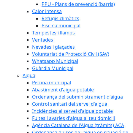
PPU - Plans de prevenció (barris)
Calor intensa
Refugis climàtics
Piscina municipal
Tempestes i llamps
Ventades
Nevades i glaçades
Voluntariat de Protecció Civil (SAV)
Whatsapp Municipal
Guàrdia Municipal
Aigua
Piscina municipal
Abastiment d'aigua potable
Ordenança del subministrament d'aigua
Control sanitari del servei d'aigua
Incidències al servei d'aigua potable
Fuites i avaries d'aigua al teu domicili
Agència Catalana de l'Aigua (tràmits) ACA
Ordenança d'usos de l'aigua en situació de