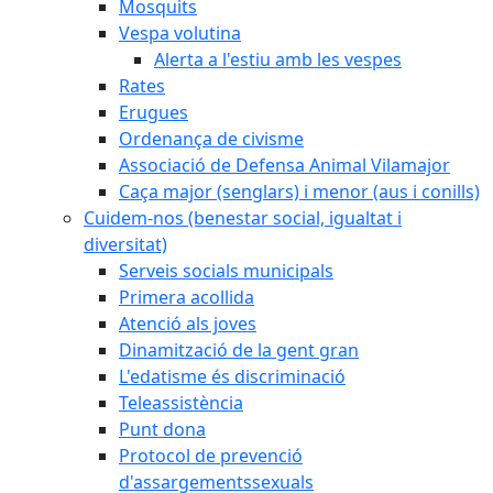
Mosquits
Vespa volutina
Alerta a l'estiu amb les vespes
Rates
Erugues
Ordenança de civisme
Associació de Defensa Animal Vilamajor
Caça major (senglars) i menor (aus i conills)
Cuidem-nos (benestar social, igualtat i
diversitat)
Serveis socials municipals
Primera acollida
Atenció als joves
Dinamització de la gent gran
L'edatisme és discriminació
Teleassistència
Punt dona
Protocol de prevenció
d'assargementssexuals