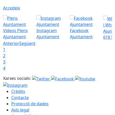
Accedeix
i Wha
Vídeos Plens
Instagram
Facebook
Ajunt
Ajuntament
Ajuntament
Ajuntament
618 5
Anterior
Següent
1
2
3
4
Xarxes socials:
Crèdits
Contacte
Protecció de dades
Avís legal