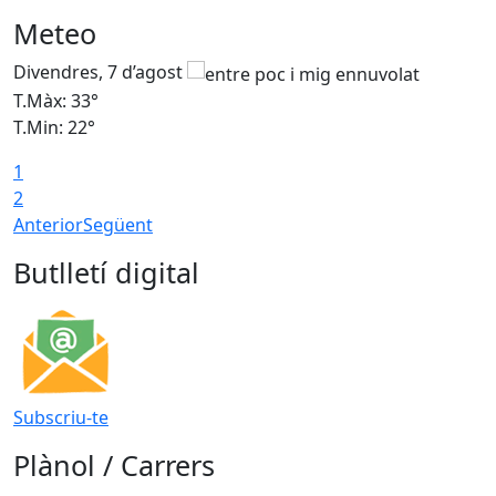
Meteo
Divendres, 7 d’agost
D
T.Màx: 33°
T
T.Min: 22°
T
1
2
Anterior
Següent
Butlletí digital
Subscriu-te
Plànol / Carrers