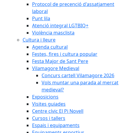
Protocol de precenció d'assatjament
laboral
Punt lila
Atenció integral LGTBIQ+
Violència masclista
Cultura i lleure
Agenda cultural
Festes, fires i cultura popular
Festa Major de Sant Pere
Vilamagore Medieval
Concurs cartell Vilamagore 2026
Vols muntar una parada al mercat
medieval?
Exposicions
Visites guiades
Centre cívic El Pi Novell
Cursos i tallers
Espais i equipaments
Equipaments esportius