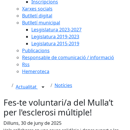
Inscripcions
Xarxes socials
Butlletí digital
Butlletí municipal
Lesgislatura 2023-2027
Legislatura 2019-2023
Legislatura 2015-2019
Publicacions
Responsable de comunicació / informació
Rss
Hemeroteca
Notícies
Actualitat
Fes-te voluntari/a del Mulla’t
per l'esclerosi múltiple!
Dilluns, 30 de juny de 2025
Vols col·laborar en una causa solidària i donar suport a les