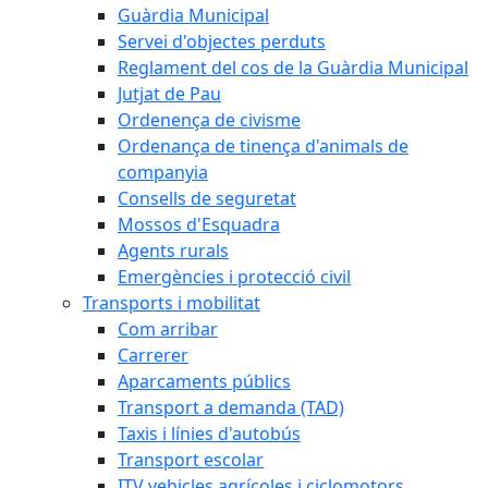
Guàrdia Municipal
Servei d'objectes perduts
Reglament del cos de la Guàrdia Municipal
Jutjat de Pau
Ordenença de civisme
Ordenança de tinença d'animals de
companyia
Consells de seguretat
Mossos d'Esquadra
Agents rurals
Emergències i protecció civil
Transports i mobilitat
Com arribar
Carrerer
Aparcaments públics
Transport a demanda (TAD)
Taxis i línies d'autobús
Transport escolar
ITV vehicles agrícoles i ciclomotors