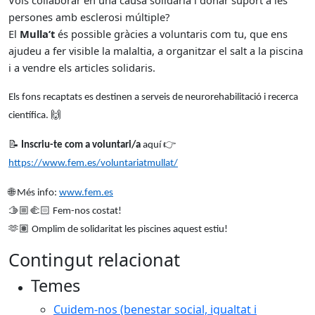
persones amb esclerosi múltiple?
El
Mulla’t
és possible gràcies a voluntaris com tu, que ens
ajudeu a fer visible la malaltia, a organitzar el salt a la piscina
i a vendre els articles solidaris.
Els fons recaptats es destinen a serveis de neurorehabilitació i recerca
científica.
🙌
📝
Inscriu-te com a voluntari/a
aquí
👉
https://www.fem.es/voluntariatmullat/
🌐
Més info:
www.fem.es
🫱
Fem-nos costat!
🫶
Omplim de solidaritat les piscines aquest estiu!
Contingut relacionat
Temes
Cuidem-nos (benestar social, igualtat i