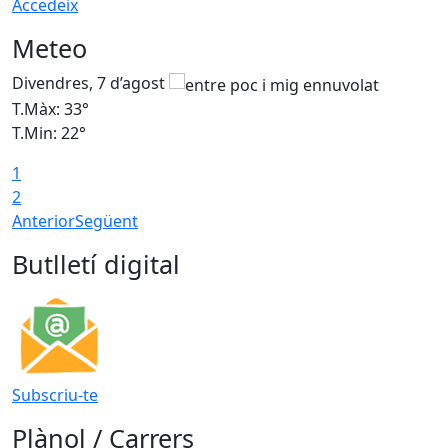
Accedeix
Meteo
Divendres, 7 d’agost
D
T.Màx: 33°
T
T.Min: 22°
T
1
2
Anterior
Següent
Butlletí digital
Subscriu-te
Plànol / Carrers