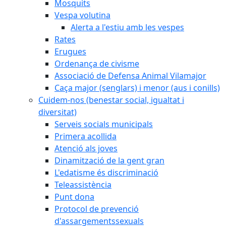
Mosquits
Vespa volutina
Alerta a l'estiu amb les vespes
Rates
Erugues
Ordenança de civisme
Associació de Defensa Animal Vilamajor
Caça major (senglars) i menor (aus i conills)
Cuidem-nos (benestar social, igualtat i
diversitat)
Serveis socials municipals
Primera acollida
Atenció als joves
Dinamització de la gent gran
L'edatisme és discriminació
Teleassistència
Punt dona
Protocol de prevenció
d'assargementssexuals