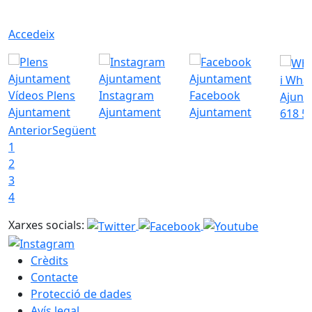
Accedeix
i Wha
Vídeos Plens
Instagram
Facebook
Ajunt
Ajuntament
Ajuntament
Ajuntament
618 5
Anterior
Següent
1
2
3
4
Xarxes socials:
Crèdits
Contacte
Protecció de dades
Avís legal