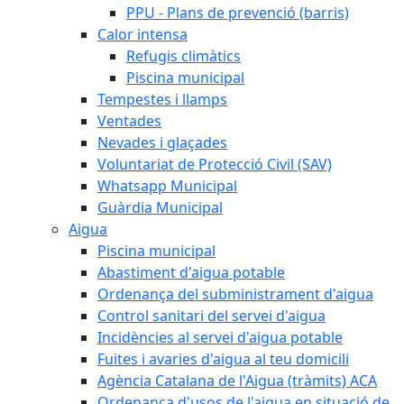
PPU - Plans de prevenció (barris)
Calor intensa
Refugis climàtics
Piscina municipal
Tempestes i llamps
Ventades
Nevades i glaçades
Voluntariat de Protecció Civil (SAV)
Whatsapp Municipal
Guàrdia Municipal
Aigua
Piscina municipal
Abastiment d'aigua potable
Ordenança del subministrament d'aigua
Control sanitari del servei d'aigua
Incidències al servei d'aigua potable
Fuites i avaries d'aigua al teu domicili
Agència Catalana de l'Aigua (tràmits) ACA
Ordenança d'usos de l'aigua en situació de