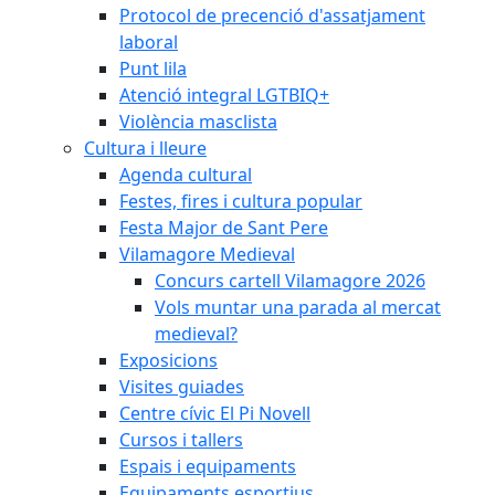
Protocol de precenció d'assatjament
laboral
Punt lila
Atenció integral LGTBIQ+
Violència masclista
Cultura i lleure
Agenda cultural
Festes, fires i cultura popular
Festa Major de Sant Pere
Vilamagore Medieval
Concurs cartell Vilamagore 2026
Vols muntar una parada al mercat
medieval?
Exposicions
Visites guiades
Centre cívic El Pi Novell
Cursos i tallers
Espais i equipaments
Equipaments esportius