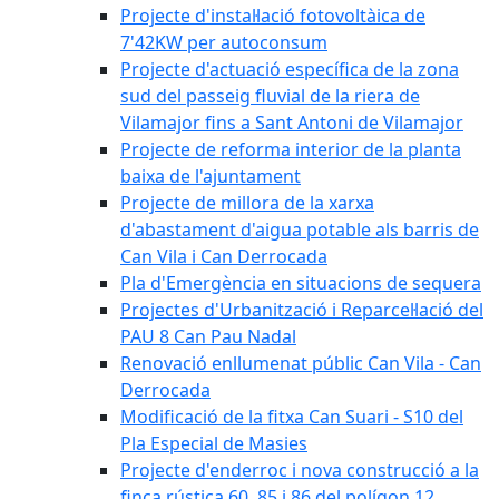
Projecte d'instal·lació fotovoltàica de
7'42KW per autoconsum
Projecte d'actuació específica de la zona
sud del passeig fluvial de la riera de
Vilamajor fins a Sant Antoni de Vilamajor
Projecte de reforma interior de la planta
baixa de l'ajuntament
Projecte de millora de la xarxa
d'abastament d'aigua potable als barris de
Can Vila i Can Derrocada
Pla d'Emergència en situacions de sequera
Projectes d'Urbanització i Reparcel·lació del
PAU 8 Can Pau Nadal
Renovació enllumenat públic Can Vila - Can
Derrocada
Modificació de la fitxa Can Suari - S10 del
Pla Especial de Masies
Projecte d'enderroc i nova construcció a la
finca rústica 60, 85 i 86 del polígon 12