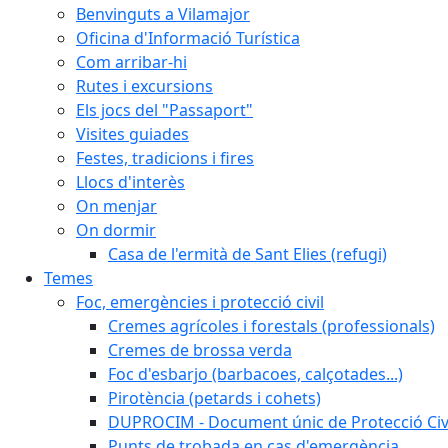
Benvinguts a Vilamajor
Oficina d'Informació Turística
Com arribar-hi
Rutes i excursions
Els jocs del "Passaport"
Visites guiades
Festes, tradicions i fires
Llocs d'interès
On menjar
On dormir
Casa de l'ermità de Sant Elies (refugi)
Temes
Foc, emergències i protecció civil
Cremes agrícoles i forestals (professionals)
Cremes de brossa verda
Foc d'esbarjo (barbacoes, calçotades...)
Pirotència (petards i cohets)
DUPROCIM - Document únic de Protecció Civi
Punts de trobada en cas d'emergència