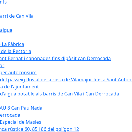
ants
arri de Can Vila
'aigua
e La Fàbrica
 de la Rectoria
Sant Bernat i canonades fins dipòsit can Derrocada
jor
KW per autoconsum
del passeig fluvial de la riera de Vilamajor fins a Sant Anton
xa de l'ajuntament
d'aigua potable als barris de Can Vila i Can Derrocada
 PAU 8 Can Pau Nadal
Derrocada
a Especial de Masies
nca rústica 60, 85 i 86 del polígon 12