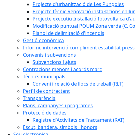
Projecte d'urbanització de Les Pungoles
Projecte tècnic Renovació instal·lacions enll
Projecte executiu Instal·lació fotovoltaica d'
Modificació puntual POUM Zona verda (C. Com
Plànol de delimitació d'incendis
Gestió econòmica
Informe intervenció compliment estabilitat pressu
Convenis i subvencions
Subvencions i ajuts
Contracions menors i acords marc
Tècnics municipals
Conveni i relació de llocs de treball (RLT)
Perfil de contractant
Transparència
Plans, campanyes i programes
Protecció de dades
Registre d'Activitats de Tractament (RAT)
Escut, bandera, símbols i honors
Seu electrònica