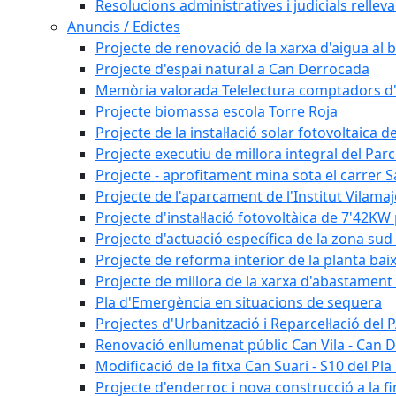
Resolucions administratives i judicials rellev
Anuncis / Edictes
Projecte de renovació de la xarxa d'aigua al b
Projecte d'espai natural a Can Derrocada
Memòria valorada Telelectura comptadors d
Projecte biomassa escola Torre Roja
Projecte de la instal·lació solar fotovoltaica d
Projecte executiu de millora integral del Parc
Projecte - aprofitament mina sota el carrer 
Projecte de l'aparcament de l'Institut Vilama
Projecte d'instal·lació fotovoltàica de 7'42
Projecte d'actuació específica de la zona sud 
Projecte de reforma interior de la planta bai
Projecte de millora de la xarxa d'abastament 
Pla d'Emergència en situacions de sequera
Projectes d'Urbanització i Reparcel·lació del
Renovació enllumenat públic Can Vila - Can 
Modificació de la fitxa Can Suari - S10 del Pl
Projecte d'enderroc i nova construcció a la fi