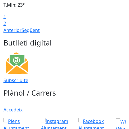
T.Min: 23°
T
1
2
Anterior
Següent
Butlletí digital
Subscriu-te
Plànol / Carrers
Accedeix
i Wha