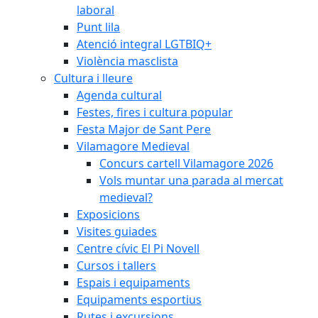
laboral
Punt lila
Atenció integral LGTBIQ+
Violència masclista
Cultura i lleure
Agenda cultural
Festes, fires i cultura popular
Festa Major de Sant Pere
Vilamagore Medieval
Concurs cartell Vilamagore 2026
Vols muntar una parada al mercat
medieval?
Exposicions
Visites guiades
Centre cívic El Pi Novell
Cursos i tallers
Espais i equipaments
Equipaments esportius
Rutes i excursions