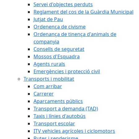
Servei d'objectes perduts
Reglament del cos de la Guàrdia Municipal
Jutjat de Pau
Ordenença de civisme
Ordenança de tinença d'animals de
companyia
Consells de seguretat
Mossos d'Esquadra
Agents rurals
Emergències i protecció civil
Transports i mobilitat
Com arribar
Carrerer
Aparcaments públics
Transport a demanda (TAD)
Taxis i línies d'autobús
Transport escolar
ITV vehicles agrícoles i ciclomotors
Rutes i senderisme