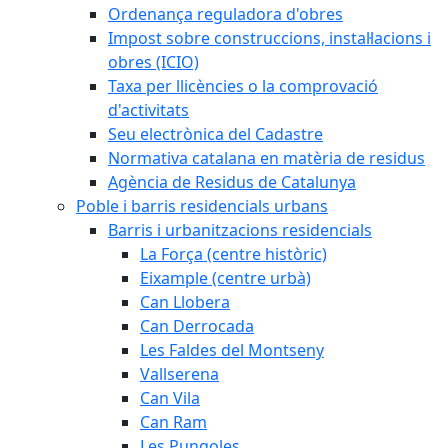
Ordenança reguladora d'obres
Impost sobre construccions, instal·lacions i
obres (ICIO)
Taxa per llicències o la comprovació
d'activitats
Seu electrònica del Cadastre
Normativa catalana en matèria de residus
Agència de Residus de Catalunya
Poble i barris residencials urbans
Barris i urbanitzacions residencials
La Força (centre històric)
Eixample (centre urbà)
Can Llobera
Can Derrocada
Les Faldes del Montseny
Vallserena
Can Vila
Can Ram
Les Pungoles