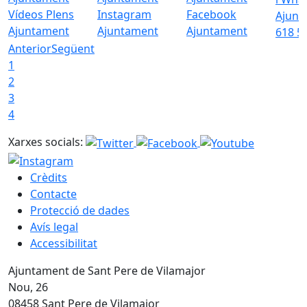
Vídeos Plens
Instagram
Facebook
Ajunt
Ajuntament
Ajuntament
Ajuntament
618 5
Anterior
Següent
1
2
3
4
Xarxes socials:
Crèdits
Contacte
Protecció de dades
Avís legal
Accessibilitat
Ajuntament de Sant Pere de Vilamajor
Nou, 26
08458 Sant Pere de Vilamajor