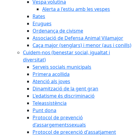
Vespa volutina
Alerta a l'estiu amb les vespes
Rates
Erugues
Ordenança de civisme
Associació de Defensa Animal Vilamajor
Caça major (senglars) i menor (aus i conills)
Cuidem-nos (benestar social, igualtat i
diversitat)
Serveis socials municipals
Primera acollida
Atenció als joves
Dinamització de la gent gran
L'edatisme és discriminació
Teleassistència
Punt dona
Protocol de prevenció
d'assargementssexuals
Protocol de precenció d'assatjament