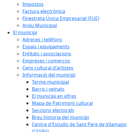
Impostos
Factura electrònica
Finestreta Única Empresarial (FUE)
Arxiu Municipal
El municipi
Adreces i telèfons
Espais i equipaments
Entitats i associacions
Empreses i comerços
Cens cultural d'artistes
Informació del municipi
Terme municipal
Barris i veïnats
El municipi en xifres
Mapa de Patrimoni cultural
Seccions electorals
Breu historia del municipi
Centre d'Estudis de Sant Pere de Vilamajor
(CESPV)