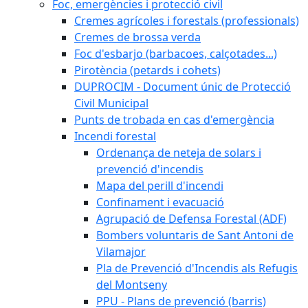
Foc, emergències i protecció civil
Cremes agrícoles i forestals (professionals)
Cremes de brossa verda
Foc d'esbarjo (barbacoes, calçotades...)
Pirotència (petards i cohets)
DUPROCIM - Document únic de Protecció
Civil Municipal
Punts de trobada en cas d'emergència
Incendi forestal
Ordenança de neteja de solars i
prevenció d'incendis
Mapa del perill d'incendi
Confinament i evacuació
Agrupació de Defensa Forestal (ADF)
Bombers voluntaris de Sant Antoni de
Vilamajor
Pla de Prevenció d'Incendis als Refugis
del Montseny
PPU - Plans de prevenció (barris)