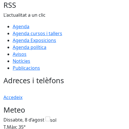
RSS
L'actualitat a un clic
Agenda
Agenda cursos i tallers
Agenda Exposicions
Agenda política
Avisos
Notícies
Publicacions
Adreces i telèfons
Accedeix
Meteo
Dissabte, 8 d’agost
D
T.Màx: 35°
T