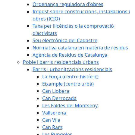
Ordenança reguladora d'obres
Impost sobre construccions, instal·lacions i
obres (ICIO)
Taxa per llicències o la comprovació
d'activitats
Seu electrònica del Cadastre
Normativa catalana en matèria de residus
Agència de Residus de Catalunya
Poble i barris residencials urbans
Barris i urbanitzacions residencials
La Força (centre històric)
Eixample (centre urbà)
Can Llobera
Can Derrocada
Les Faldes del Montseny
Vallserena
Can Vila
Can Ram
Les Pungoles