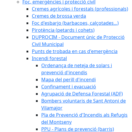
Foc, emergències i protecció civil
Cremes agrícoles i forestals (professionals)
Cremes de brossa verda
Foc d'esbarjo (barbacoes, calçotades...)
Pirotència (petards i cohets)
DUPROCIM - Document únic de Protecció
Civil Municipal
Punts de trobada en cas d'emergència
Incendi forestal
Ordenança de neteja de solars i
prevenció d'incendis
Mapa del perill d'incendi
Confinament i evacuació
Agrupació de Defensa Forestal (ADF)
Bombers voluntaris de Sant Antoni de
Vilamajor
Pla de Prevenció d'Incendis als Refugis
del Montseny
PPU - Plans de prevenció (barris)