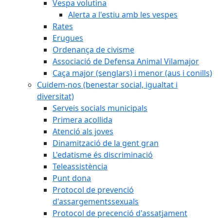
Vespa volutina
Alerta a l'estiu amb les vespes
Rates
Erugues
Ordenança de civisme
Associació de Defensa Animal Vilamajor
Caça major (senglars) i menor (aus i conills)
Cuidem-nos (benestar social, igualtat i
diversitat)
Serveis socials municipals
Primera acollida
Atenció als joves
Dinamització de la gent gran
L'edatisme és discriminació
Teleassistència
Punt dona
Protocol de prevenció
d'assargementssexuals
Protocol de precenció d'assatjament