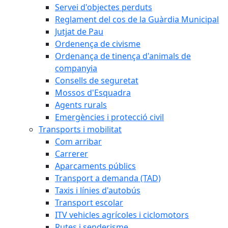
Servei d'objectes perduts
Reglament del cos de la Guàrdia Municipal
Jutjat de Pau
Ordenença de civisme
Ordenança de tinença d'animals de
companyia
Consells de seguretat
Mossos d'Esquadra
Agents rurals
Emergències i protecció civil
Transports i mobilitat
Com arribar
Carrerer
Aparcaments públics
Transport a demanda (TAD)
Taxis i línies d'autobús
Transport escolar
ITV vehicles agrícoles i ciclomotors
Rutes i senderisme