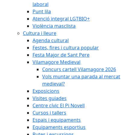
laboral
Punt lila
Atenció integral LGTBIQ+
Violència masclista
Cultura i lleure
Agenda cultural
Festes, fires i cultura popular
Festa Major de Sant Pere
Vilamagore Medieval
Concurs cartell Vilamagore 2026
Vols muntar una parada al mercat
medieval?
Exposicions
Visites guiades
Centre cívic El Pi Novell
Cursos i tallers
Espais i equipaments
Equipaments esportius
Rutes i excursions