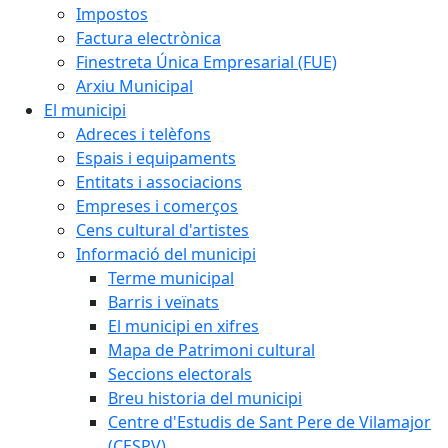
Impostos
Factura electrònica
Finestreta Única Empresarial (FUE)
Arxiu Municipal
El municipi
Adreces i telèfons
Espais i equipaments
Entitats i associacions
Empreses i comerços
Cens cultural d'artistes
Informació del municipi
Terme municipal
Barris i veïnats
El municipi en xifres
Mapa de Patrimoni cultural
Seccions electorals
Breu historia del municipi
Centre d'Estudis de Sant Pere de Vilamajor
(CESPV)