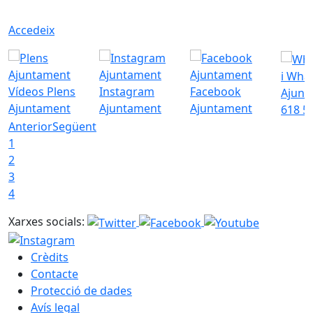
Accedeix
i Wha
Vídeos Plens
Instagram
Facebook
Ajunt
Ajuntament
Ajuntament
Ajuntament
618 5
Anterior
Següent
1
2
3
4
Xarxes socials:
Crèdits
Contacte
Protecció de dades
Avís legal