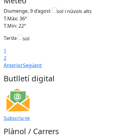
Meteo
Diumenge, 9 d’agost
D
T.Màx: 36°
T
T.Min: 22°
T
Tarda
T
1
2
Anterior
Següent
Butlletí digital
Subscriu-te
Plànol / Carrers