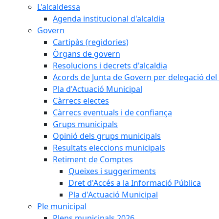
L'alcaldessa
Agenda institucional d'alcaldia
Govern
Cartipàs (regidories)
Òrgans de govern
Resolucions i decrets d'alcaldia
Acords de Junta de Govern per delegació del 
Pla d'Actuació Municipal
Càrrecs electes
Càrrecs eventuals i de confiança
Grups municipals
Opinió dels grups municipals
Resultats eleccions municipals
Retiment de Comptes
Queixes i suggeriments
Dret d'Accés a la Informació Pública
Pla d'Actuació Municipal
Ple municipal
Plens municipals 2026