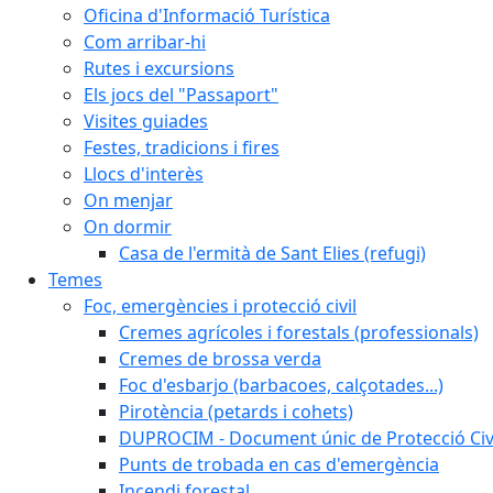
Oficina d'Informació Turística
Com arribar-hi
Rutes i excursions
Els jocs del "Passaport"
Visites guiades
Festes, tradicions i fires
Llocs d'interès
On menjar
On dormir
Casa de l'ermità de Sant Elies (refugi)
Temes
Foc, emergències i protecció civil
Cremes agrícoles i forestals (professionals)
Cremes de brossa verda
Foc d'esbarjo (barbacoes, calçotades...)
Pirotència (petards i cohets)
DUPROCIM - Document únic de Protecció Civi
Punts de trobada en cas d'emergència
Incendi forestal