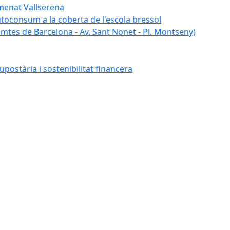
umenat Vallserena
autoconsum a la coberta de l'escola bressol
tes de Barcelona - Av. Sant Nonet - Pl. Montseny)
postària i sostenibilitat financera