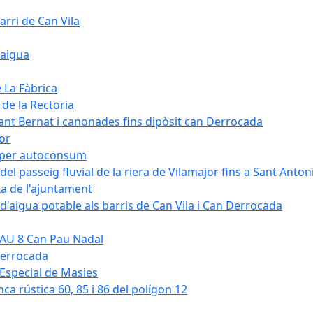
arri de Can Vila
'aigua
e La Fàbrica
 de la Rectoria
Sant Bernat i canonades fins dipòsit can Derrocada
jor
KW per autoconsum
del passeig fluvial de la riera de Vilamajor fins a Sant Anton
xa de l'ajuntament
d'aigua potable als barris de Can Vila i Can Derrocada
 PAU 8 Can Pau Nadal
Derrocada
a Especial de Masies
nca rústica 60, 85 i 86 del polígon 12