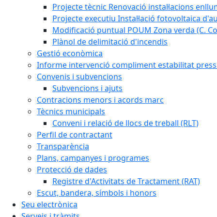
Projecte tècnic Renovació instal·lacions enll
Projecte executiu Instal·lació fotovoltaica d'
Modificació puntual POUM Zona verda (C. Com
Plànol de delimitació d'incendis
Gestió econòmica
Informe intervenció compliment estabilitat pressu
Convenis i subvencions
Subvencions i ajuts
Contracions menors i acords marc
Tècnics municipals
Conveni i relació de llocs de treball (RLT)
Perfil de contractant
Transparència
Plans, campanyes i programes
Protecció de dades
Registre d'Activitats de Tractament (RAT)
Escut, bandera, símbols i honors
Seu electrònica
Serveis i tràmits