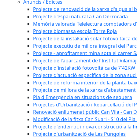
Anuncis / Edictes
Projecte de renovació de la xarxa d'aigua al b
Projecte d'espai natural a Can Derrocada
Memòria valorada Telelectura comptadors d
Projecte biomassa escola Torre Roja
Projecte de la instal·lació solar fotovoltaica d
Projecte executiu de millora integral del Parc
Projecte - aprofitament mina sota el carrer 
Projecte de l'aparcament de l'Institut Vilama
Projecte d'instal·lació fotovoltàica de 7'42
Projecte d'actuació específica de la zona sud 
Projecte de reforma interior de la planta bai
Projecte de millora de la xarxa d'abastament 
Pla d'Emergència en situacions de sequera
Projectes d'Urbanització i Reparcel·lació del
Renovació enllumenat públic Can Vila - Can 
Modificació de la fitxa Can Suari - S10 del Pl
Projecte d'enderroc i nova construcció a la fi
Projecte d'urbanització de Les Pungoles