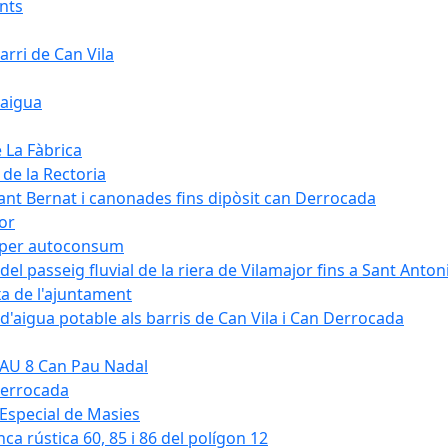
ants
arri de Can Vila
'aigua
e La Fàbrica
 de la Rectoria
Sant Bernat i canonades fins dipòsit can Derrocada
jor
KW per autoconsum
del passeig fluvial de la riera de Vilamajor fins a Sant Anton
xa de l'ajuntament
d'aigua potable als barris de Can Vila i Can Derrocada
 PAU 8 Can Pau Nadal
Derrocada
a Especial de Masies
nca rústica 60, 85 i 86 del polígon 12