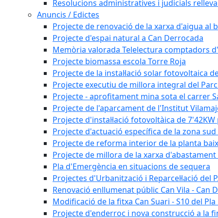
Resolucions administratives i judicials rellev
Anuncis / Edictes
Projecte de renovació de la xarxa d'aigua al b
Projecte d'espai natural a Can Derrocada
Memòria valorada Telelectura comptadors d
Projecte biomassa escola Torre Roja
Projecte de la instal·lació solar fotovoltaica d
Projecte executiu de millora integral del Parc
Projecte - aprofitament mina sota el carrer 
Projecte de l'aparcament de l'Institut Vilama
Projecte d'instal·lació fotovoltàica de 7'42
Projecte d'actuació específica de la zona sud 
Projecte de reforma interior de la planta bai
Projecte de millora de la xarxa d'abastament 
Pla d'Emergència en situacions de sequera
Projectes d'Urbanització i Reparcel·lació del
Renovació enllumenat públic Can Vila - Can 
Modificació de la fitxa Can Suari - S10 del Pl
Projecte d'enderroc i nova construcció a la fi