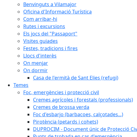
Benvinguts a Vilamajor
Oficina d'Informació Turística
Com arribar-hi
Rutes i excursions
Els jocs del "Passaport"
Visites guiades
Festes, tradicions i fires
Llocs d'interès
On menjar
On dormir
Casa de l'ermità de Sant Elies (refugi)
Temes
Foc, emergències i protecció civil
Cremes agrícoles i forestals (professionals)
Cremes de brossa verda
Foc d'esbarjo (barbacoes, calçotades...)
Pirotència (petards i cohets)
DUPROCIM - Document únic de Protecció Civi
Punts de trobada en cas d'emergència