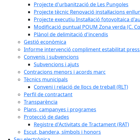
Projecte d'urbanització de Les Pungoles
Projecte tècnic Renovació instal·lacions enll
Projecte executiu Instal·lació fotovoltaica d'
Modificació puntual POUM Zona verda (C. Com
Plànol de delimitació d'incendis
Gestió econòmica
Informe intervenció compliment estabilitat pressu
Convenis i subvencions
Subvencions i ajuts
Contracions menors i acords marc
Tècnics municipals
Conveni i relació de llocs de treball (RLT)
Perfil de contractant
Transparència
Plans, campanyes i programes
Protecció de dades
Registre d'Activitats de Tractament (RAT)
Escut, bandera, símbols i honors
Seu electrònica