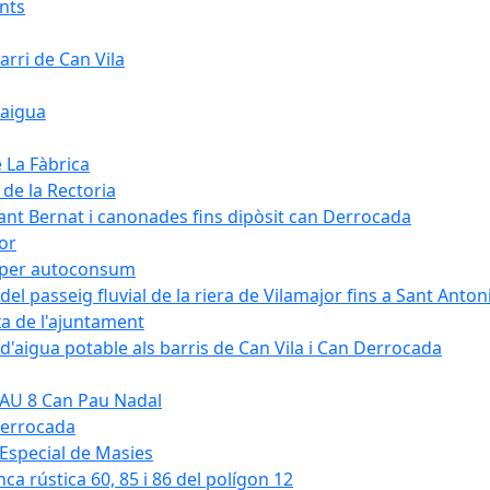
ants
arri de Can Vila
'aigua
e La Fàbrica
 de la Rectoria
Sant Bernat i canonades fins dipòsit can Derrocada
jor
KW per autoconsum
del passeig fluvial de la riera de Vilamajor fins a Sant Anton
xa de l'ajuntament
d'aigua potable als barris de Can Vila i Can Derrocada
 PAU 8 Can Pau Nadal
Derrocada
a Especial de Masies
nca rústica 60, 85 i 86 del polígon 12