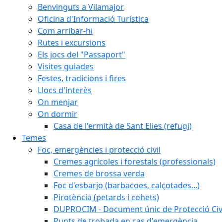
Benvinguts a Vilamajor
Oficina d'Informació Turística
Com arribar-hi
Rutes i excursions
Els jocs del "Passaport"
Visites guiades
Festes, tradicions i fires
Llocs d'interès
On menjar
On dormir
Casa de l'ermità de Sant Elies (refugi)
Temes
Foc, emergències i protecció civil
Cremes agrícoles i forestals (professionals)
Cremes de brossa verda
Foc d'esbarjo (barbacoes, calçotades...)
Pirotència (petards i cohets)
DUPROCIM - Document únic de Protecció Civi
Punts de trobada en cas d'emergència