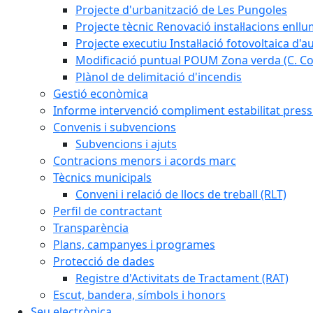
Projecte d'urbanització de Les Pungoles
Projecte tècnic Renovació instal·lacions enll
Projecte executiu Instal·lació fotovoltaica d'
Modificació puntual POUM Zona verda (C. Com
Plànol de delimitació d'incendis
Gestió econòmica
Informe intervenció compliment estabilitat pressu
Convenis i subvencions
Subvencions i ajuts
Contracions menors i acords marc
Tècnics municipals
Conveni i relació de llocs de treball (RLT)
Perfil de contractant
Transparència
Plans, campanyes i programes
Protecció de dades
Registre d'Activitats de Tractament (RAT)
Escut, bandera, símbols i honors
Seu electrònica