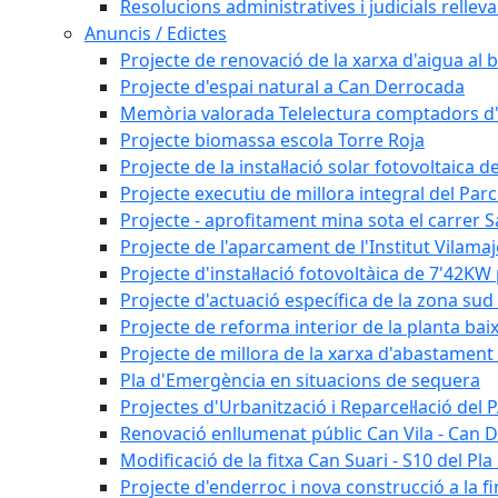
Resolucions administratives i judicials rellev
Anuncis / Edictes
Projecte de renovació de la xarxa d'aigua al b
Projecte d'espai natural a Can Derrocada
Memòria valorada Telelectura comptadors d
Projecte biomassa escola Torre Roja
Projecte de la instal·lació solar fotovoltaica d
Projecte executiu de millora integral del Parc
Projecte - aprofitament mina sota el carrer 
Projecte de l'aparcament de l'Institut Vilama
Projecte d'instal·lació fotovoltàica de 7'42
Projecte d'actuació específica de la zona sud 
Projecte de reforma interior de la planta bai
Projecte de millora de la xarxa d'abastament 
Pla d'Emergència en situacions de sequera
Projectes d'Urbanització i Reparcel·lació del
Renovació enllumenat públic Can Vila - Can 
Modificació de la fitxa Can Suari - S10 del Pl
Projecte d'enderroc i nova construcció a la fi