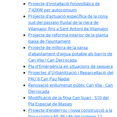
Projecte d'instal·lació fotovoltàica de
7'42KW per autoconsum
Projecte d'actuació específica de la zona
sud del passeig fluvial de la riera de
Vilamajor fins a Sant Antoni de Vilamajor
Projecte de reforma interior de la planta
baixa de l'ajuntament
Projecte de millora de la xarxa
d'abastament d'aigua potable als barris de
Can Vila i Can Derrocada
Pla d'Emergència en situacions de sequera
Projectes d'Urbanització i Reparcel·lació del
PAU 8 Can Pau Nadal
Renovació enllumenat públic Can Vila - Can
Derrocada
Modificació de la fitxa Can Suari - S10 del
Pla Especial de Masies
Projecte d'enderroc i nova construcció a la
finca rústica 60, 85 i 86 del polígon 12