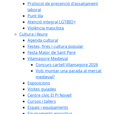
Protocol de precenció d'assatjament
laboral
Punt lila
Atenció integral LGTBIQ+
Violència masclista
Cultura i lleure
Agenda cultural
Festes, fires i cultura popular
Festa Major de Sant Pere
Vilamagore Medieval
Concurs cartell Vilamagore 2026
Vols muntar una parada al mercat
medieval?
Exposicions
Visites guiades
Centre cívic El Pi Novell
Cursos i tallers
Espais i equipaments
Equipaments esportius