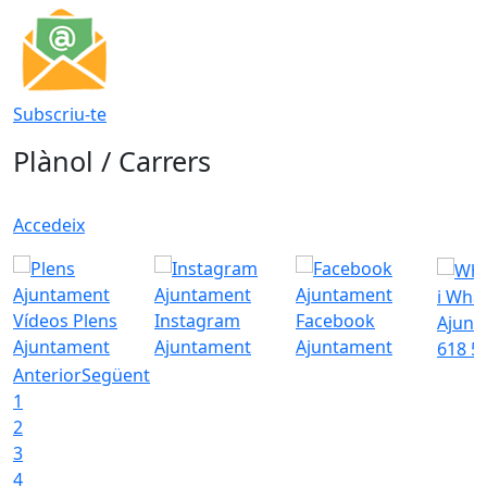
Subscriu-te
Plànol / Carrers
Accedeix
i Wha
Vídeos Plens
Instagram
Facebook
Ajunt
Ajuntament
Ajuntament
Ajuntament
618 5
Anterior
Següent
1
2
3
4