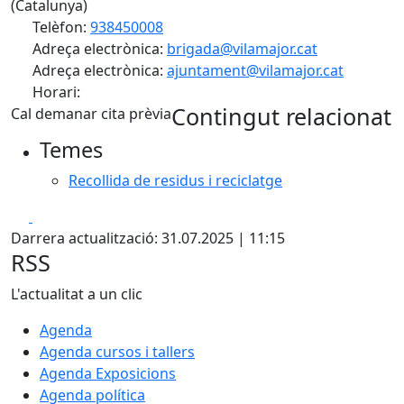
(Catalunya)
Telèfon:
938450008
Adreça electrònica:
brigada@vilamajor.cat
Adreça electrònica:
ajuntament@vilamajor.cat
Horari:
Contingut relacionat
Cal demanar cita prèvia
Temes
Recollida de residus i reciclatge
Facebook
X
Darrera actualització: 31.07.2025 | 11:15
RSS
L'actualitat a un clic
Agenda
Agenda cursos i tallers
Agenda Exposicions
Agenda política