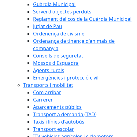
Guàrdia Municipal
Servei d'objectes perduts
Reglament del cos de la Guàrdia Municipal
Jutjat de Pau
Ordenença de civisme
Ordenança de tinença d'animals de
companyia
Consells de seguretat
Mossos d'Esquadra
Agents rurals
Emergències i protecció civil
Transports i mobilitat
Com arribar
Carrerer
Aparcaments públics
Transport a demanda (TAD)
Taxis i línies d'autobús
Transport escolar
ITV vehicles agrícoles i ciclomotors