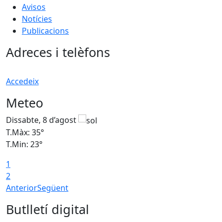
Avisos
Notícies
Publicacions
Adreces i telèfons
Accedeix
Meteo
Dissabte, 8 d’agost
D
T.Màx: 35°
T
T.Min: 23°
T
1
2
Anterior
Següent
Butlletí digital