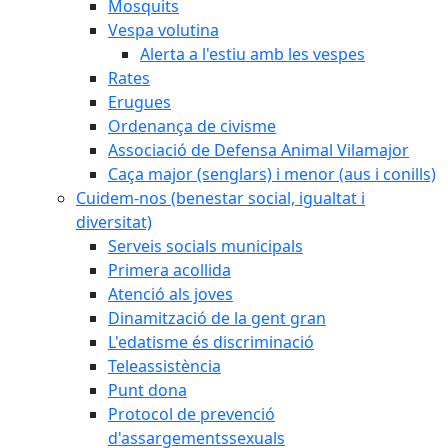
Mosquits
Vespa volutina
Alerta a l'estiu amb les vespes
Rates
Erugues
Ordenança de civisme
Associació de Defensa Animal Vilamajor
Caça major (senglars) i menor (aus i conills)
Cuidem-nos (benestar social, igualtat i
diversitat)
Serveis socials municipals
Primera acollida
Atenció als joves
Dinamització de la gent gran
L'edatisme és discriminació
Teleassistència
Punt dona
Protocol de prevenció
d'assargementssexuals