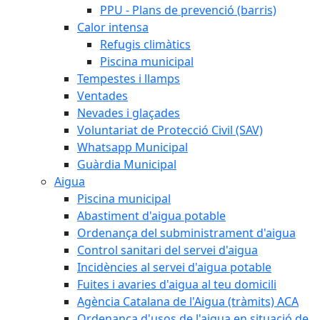
PPU - Plans de prevenció (barris)
Calor intensa
Refugis climàtics
Piscina municipal
Tempestes i llamps
Ventades
Nevades i glaçades
Voluntariat de Protecció Civil (SAV)
Whatsapp Municipal
Guàrdia Municipal
Aigua
Piscina municipal
Abastiment d'aigua potable
Ordenança del subministrament d'aigua
Control sanitari del servei d'aigua
Incidències al servei d'aigua potable
Fuites i avaries d'aigua al teu domicili
Agència Catalana de l'Aigua (tràmits) ACA
Ordenança d'usos de l'aigua en situació de