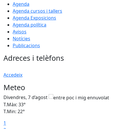
Agenda
Agenda cursos i tallers
Agenda Exposicions
Agenda política
Avisos
Notícies
Publicacions
Adreces i telèfons
Accedeix
Meteo
Divendres, 7 d’agost
D
T.Màx: 33°
T
T.Min: 22°
T
1