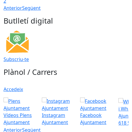
2
Anterior
Següent
Butlletí digital
Subscriu-te
Plànol / Carrers
Accedeix
i Wha
Vídeos Plens
Instagram
Facebook
Ajunt
Ajuntament
Ajuntament
Ajuntament
618 5
Anterior
Següent