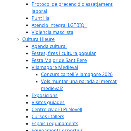
Protocol de precenció d'assatjament
laboral
Punt lila
Atenció integral LGTBIQ+
Violència masclista
Cultura i lleure
Agenda cultural
Festes, fires i cultura popular
Festa Major de Sant Pere
Vilamagore Medieval
Concurs cartell Vilamagore 2026
Vols muntar una parada al mercat
medieval?
Exposicions
Visites guiades
Centre cívic El Pi Novell
Cursos i tallers
Espais i equipaments
Equipaments esportius