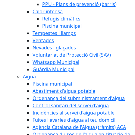
PPU - Plans de prevenció (barris)
Calor intensa
Refugis climàtics
Piscina municipal
Tempestes i llamps
Ventades
Nevades i glaçades
Voluntariat de Protecció Civil (SAV)
Whatsapp Municipal
Guàrdia Municipal
Aigua
Piscina municipal
Abastiment d'aigua potable
Ordenança del subministrament d'aigua
Control sanitari del servei d'aigua
Incidències al servei d'aigua potable
Fuites i avaries d'aigua al teu domicili
Agència Catalana de l'Aigua (tràmits) ACA
Ordenança d'usos de l'aigua en situació de