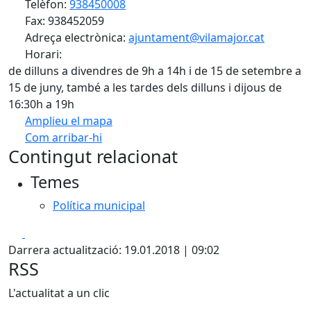
Telèfon:
938450008
Fax: 938452059
Adreça electrònica:
ajuntament@vilamajor.cat
Horari:
de dilluns a divendres de 9h a 14h i de 15 de setembre a
15 de juny, també a les tardes dels dilluns i dijous de
16:30h a 19h
Amplieu el mapa
Com arribar-hi
Leaflet
| ©
OpenStreetMap
contributors
Contingut relacionat
+
Temes
−
Política municipal
Facebook
X
Darrera actualització: 19.01.2018 | 09:02
RSS
L'actualitat a un clic