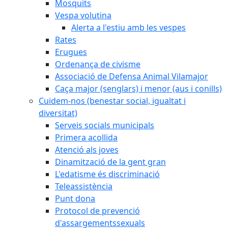
Mosquits
Vespa volutina
Alerta a l'estiu amb les vespes
Rates
Erugues
Ordenança de civisme
Associació de Defensa Animal Vilamajor
Caça major (senglars) i menor (aus i conills)
Cuidem-nos (benestar social, igualtat i
diversitat)
Serveis socials municipals
Primera acollida
Atenció als joves
Dinamització de la gent gran
L'edatisme és discriminació
Teleassistència
Punt dona
Protocol de prevenció
d'assargementssexuals