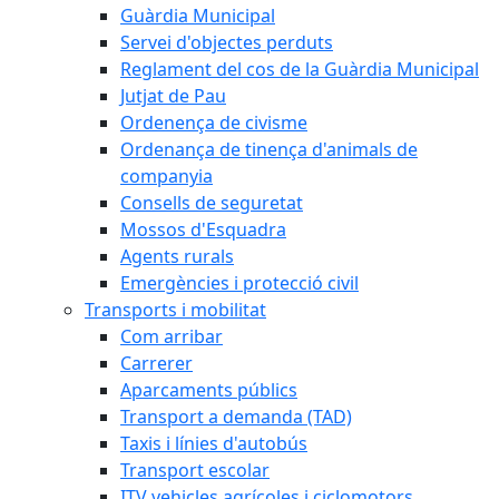
Guàrdia Municipal
Servei d'objectes perduts
Reglament del cos de la Guàrdia Municipal
Jutjat de Pau
Ordenença de civisme
Ordenança de tinença d'animals de
companyia
Consells de seguretat
Mossos d'Esquadra
Agents rurals
Emergències i protecció civil
Transports i mobilitat
Com arribar
Carrerer
Aparcaments públics
Transport a demanda (TAD)
Taxis i línies d'autobús
Transport escolar
ITV vehicles agrícoles i ciclomotors