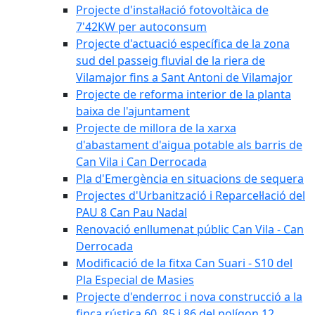
Projecte d'instal·lació fotovoltàica de
7'42KW per autoconsum
Projecte d'actuació específica de la zona
sud del passeig fluvial de la riera de
Vilamajor fins a Sant Antoni de Vilamajor
Projecte de reforma interior de la planta
baixa de l'ajuntament
Projecte de millora de la xarxa
d'abastament d'aigua potable als barris de
Can Vila i Can Derrocada
Pla d'Emergència en situacions de sequera
Projectes d'Urbanització i Reparcel·lació del
PAU 8 Can Pau Nadal
Renovació enllumenat públic Can Vila - Can
Derrocada
Modificació de la fitxa Can Suari - S10 del
Pla Especial de Masies
Projecte d'enderroc i nova construcció a la
finca rústica 60, 85 i 86 del polígon 12