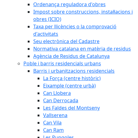
Ordenança reguladora d'obres
Impost sobre construccions, instal·lacions i
obres (ICIO)
Taxa per llicències o la comprovació
d'activitats
Seu electrònica del Cadastre
Normativa catalana en matèria de residus
Agència de Residus de Catalunya
Poble i barris residencials urbans
Barris i urbanitzacions residencials
La Força (centre històric)
Eixample (centre urbà)
Can Llobera
Can Derrocada
Les Faldes del Montseny
Vallserena
Can Vila
Can Ram
Les Pungoles