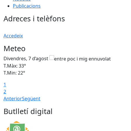
Publicacions
Adreces i telèfons
Accedeix
Meteo
Divendres, 7 d’agost
D
T.Màx: 33°
T
T.Min: 22°
T
1
2
Anterior
Següent
Butlletí digital