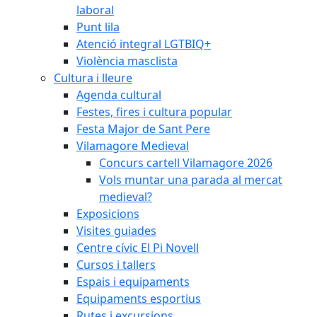
laboral
Punt lila
Atenció integral LGTBIQ+
Violència masclista
Cultura i lleure
Agenda cultural
Festes, fires i cultura popular
Festa Major de Sant Pere
Vilamagore Medieval
Concurs cartell Vilamagore 2026
Vols muntar una parada al mercat
medieval?
Exposicions
Visites guiades
Centre cívic El Pi Novell
Cursos i tallers
Espais i equipaments
Equipaments esportius
Rutes i excursions