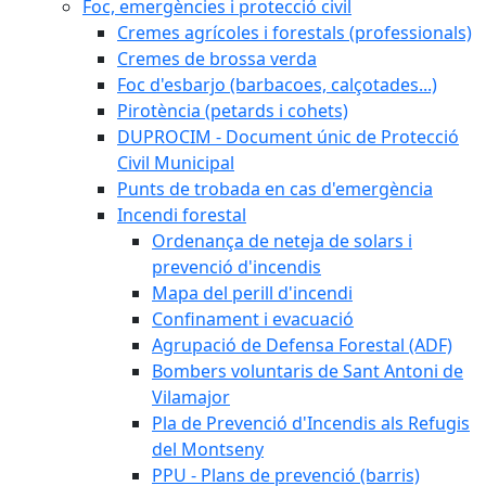
Foc, emergències i protecció civil
Cremes agrícoles i forestals (professionals)
Cremes de brossa verda
Foc d'esbarjo (barbacoes, calçotades...)
Pirotència (petards i cohets)
DUPROCIM - Document únic de Protecció
Civil Municipal
Punts de trobada en cas d'emergència
Incendi forestal
Ordenança de neteja de solars i
prevenció d'incendis
Mapa del perill d'incendi
Confinament i evacuació
Agrupació de Defensa Forestal (ADF)
Bombers voluntaris de Sant Antoni de
Vilamajor
Pla de Prevenció d'Incendis als Refugis
del Montseny
PPU - Plans de prevenció (barris)