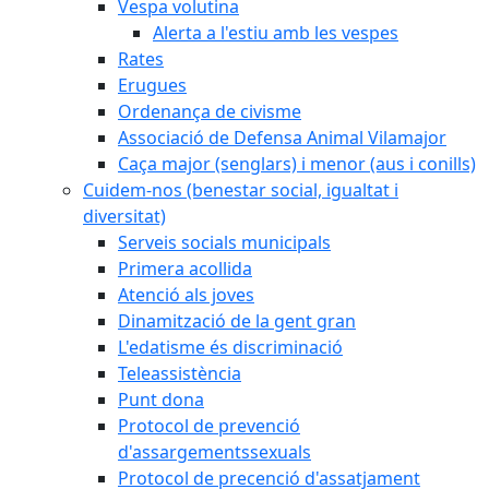
Vespa volutina
Alerta a l'estiu amb les vespes
Rates
Erugues
Ordenança de civisme
Associació de Defensa Animal Vilamajor
Caça major (senglars) i menor (aus i conills)
Cuidem-nos (benestar social, igualtat i
diversitat)
Serveis socials municipals
Primera acollida
Atenció als joves
Dinamització de la gent gran
L'edatisme és discriminació
Teleassistència
Punt dona
Protocol de prevenció
d'assargementssexuals
Protocol de precenció d'assatjament