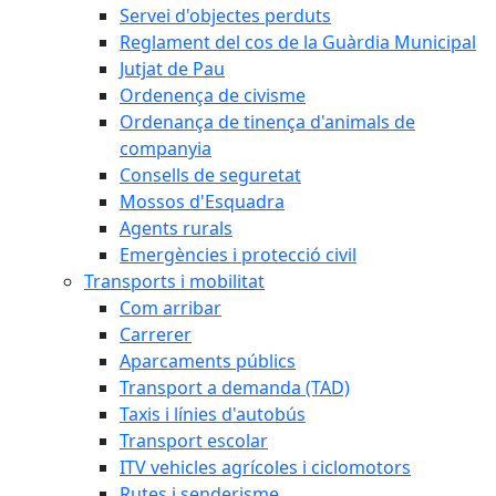
Servei d'objectes perduts
Reglament del cos de la Guàrdia Municipal
Jutjat de Pau
Ordenença de civisme
Ordenança de tinença d'animals de
companyia
Consells de seguretat
Mossos d'Esquadra
Agents rurals
Emergències i protecció civil
Transports i mobilitat
Com arribar
Carrerer
Aparcaments públics
Transport a demanda (TAD)
Taxis i línies d'autobús
Transport escolar
ITV vehicles agrícoles i ciclomotors
Rutes i senderisme