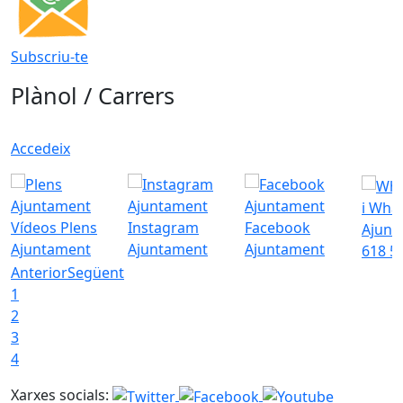
Subscriu-te
Plànol / Carrers
Accedeix
i Wha
Vídeos Plens
Instagram
Facebook
Ajunt
Ajuntament
Ajuntament
Ajuntament
618 5
Anterior
Següent
1
2
3
4
Xarxes socials: