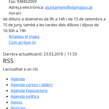
Fax: 938452059
Adreça electrònica:
ajuntament@vilamajor.cat
Horari:
de dilluns a divendres de 9h a 14h i de 15 de setembre a
15 de juny, també a les tardes dels dilluns i dijous de
16:30h a 19h
Amplieu el mapa
Com arribar-hi
Leaflet
| ©
OpenStreetMap
contributors
Facebook
X
+
Darrera actualització: 23.03.2018 | 11:33
−
RSS
L'actualitat a un clic
Agenda
Agenda cursos i tallers
Agenda Exposicions
Agenda política
Avisos
Notícies