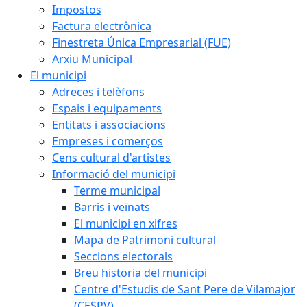
Impostos
Factura electrònica
Finestreta Única Empresarial (FUE)
Arxiu Municipal
El municipi
Adreces i telèfons
Espais i equipaments
Entitats i associacions
Empreses i comerços
Cens cultural d'artistes
Informació del municipi
Terme municipal
Barris i veïnats
El municipi en xifres
Mapa de Patrimoni cultural
Seccions electorals
Breu historia del municipi
Centre d'Estudis de Sant Pere de Vilamajor
(CESPV)