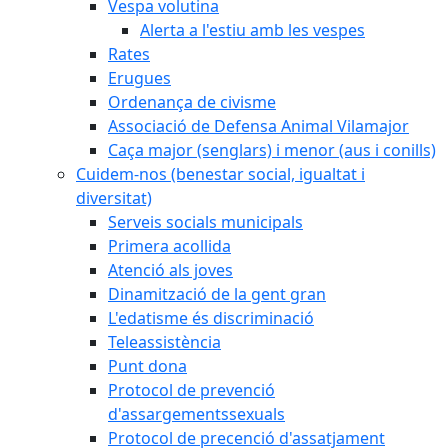
Vespa volutina
Alerta a l'estiu amb les vespes
Rates
Erugues
Ordenança de civisme
Associació de Defensa Animal Vilamajor
Caça major (senglars) i menor (aus i conills)
Cuidem-nos (benestar social, igualtat i
diversitat)
Serveis socials municipals
Primera acollida
Atenció als joves
Dinamització de la gent gran
L'edatisme és discriminació
Teleassistència
Punt dona
Protocol de prevenció
d'assargementssexuals
Protocol de precenció d'assatjament