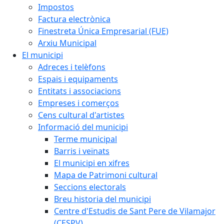
Impostos
Factura electrònica
Finestreta Única Empresarial (FUE)
Arxiu Municipal
El municipi
Adreces i telèfons
Espais i equipaments
Entitats i associacions
Empreses i comerços
Cens cultural d'artistes
Informació del municipi
Terme municipal
Barris i veïnats
El municipi en xifres
Mapa de Patrimoni cultural
Seccions electorals
Breu historia del municipi
Centre d'Estudis de Sant Pere de Vilamajor
(CESPV)