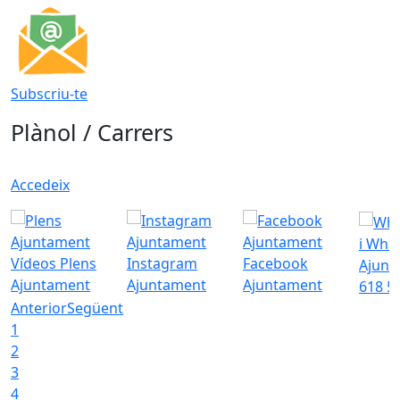
Subscriu-te
Plànol / Carrers
Accedeix
i Wha
Vídeos Plens
Instagram
Facebook
Ajunt
Ajuntament
Ajuntament
Ajuntament
618 5
Anterior
Següent
1
2
3
4