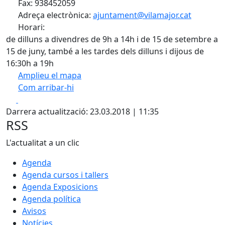
Fax: 938452059
Adreça electrònica:
ajuntament@vilamajor.cat
Horari:
de dilluns a divendres de 9h a 14h i de 15 de setembre a
15 de juny, també a les tardes dels dilluns i dijous de
16:30h a 19h
Amplieu el mapa
Com arribar-hi
Leaflet
| ©
OpenStreetMap
contributors
Facebook
X
+
Darrera actualització: 23.03.2018 | 11:35
−
RSS
L'actualitat a un clic
Agenda
Agenda cursos i tallers
Agenda Exposicions
Agenda política
Avisos
Notícies