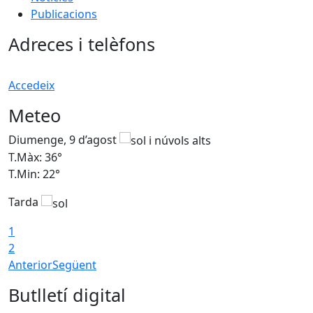
Publicacions
Adreces i telèfons
Accedeix
Meteo
Diumenge, 9 d’agost
D
T.Màx: 36°
T
T.Min: 22°
T
Tarda
T
1
2
Anterior
Següent
Butlletí digital