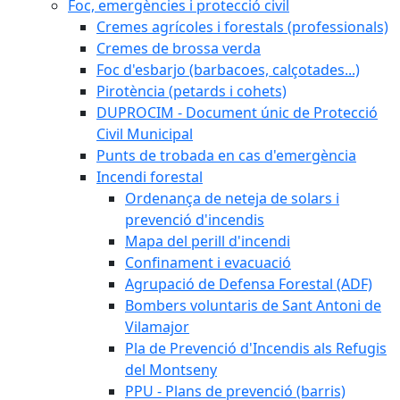
Foc, emergències i protecció civil
Cremes agrícoles i forestals (professionals)
Cremes de brossa verda
Foc d'esbarjo (barbacoes, calçotades...)
Pirotència (petards i cohets)
DUPROCIM - Document únic de Protecció
Civil Municipal
Punts de trobada en cas d'emergència
Incendi forestal
Ordenança de neteja de solars i
prevenció d'incendis
Mapa del perill d'incendi
Confinament i evacuació
Agrupació de Defensa Forestal (ADF)
Bombers voluntaris de Sant Antoni de
Vilamajor
Pla de Prevenció d'Incendis als Refugis
del Montseny
PPU - Plans de prevenció (barris)