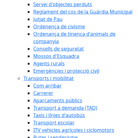
Servei d'objectes perduts
Reglament del cos de la Guàrdia Municipal
Jutjat de Pau
Ordenença de civisme
Ordenança de tinença d'animals de
companyia
Consells de seguretat
Mossos d'Esquadra
Agents rurals
Emergències i protecció civil
Transports i mobilitat
Com arribar
Carrerer
Aparcaments públics
Transport a demanda (TAD)
Taxis i línies d'autobús
Transport escolar
ITV vehicles agrícoles i ciclomotors
Rutes i senderisme