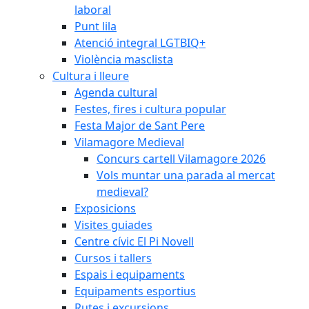
laboral
Punt lila
Atenció integral LGTBIQ+
Violència masclista
Cultura i lleure
Agenda cultural
Festes, fires i cultura popular
Festa Major de Sant Pere
Vilamagore Medieval
Concurs cartell Vilamagore 2026
Vols muntar una parada al mercat
medieval?
Exposicions
Visites guiades
Centre cívic El Pi Novell
Cursos i tallers
Espais i equipaments
Equipaments esportius
Rutes i excursions