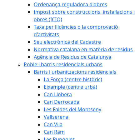
Ordenança reguladora d'obres
Impost sobre construccions, instal·lacions i
obres (ICIO)
Taxa per llicències o la comprovació
d'activitats
Seu electrònica del Cadastre
Normativa catalana en matèria de residus
Agència de Residus de Catalunya
Poble i barris residencials urbans
Barris i urbanitzacions residencials
La Força (centre històric)
Eixample (centre urbà)
Can Llobera
Can Derrocada
Les Faldes del Montseny
Vallserena
Can Vila
Can Ram
Les Pungoles