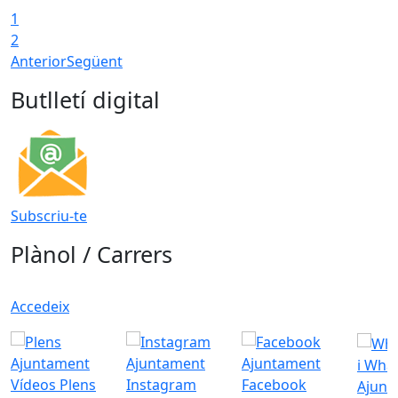
1
2
Anterior
Següent
Butlletí digital
Subscriu-te
Plànol / Carrers
Accedeix
i Wha
Vídeos Plens
Instagram
Facebook
Ajunt