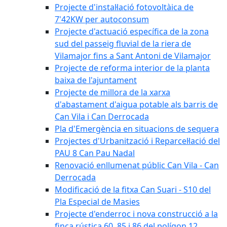
Projecte d'instal·lació fotovoltàica de
7'42KW per autoconsum
Projecte d'actuació específica de la zona
sud del passeig fluvial de la riera de
Vilamajor fins a Sant Antoni de Vilamajor
Projecte de reforma interior de la planta
baixa de l'ajuntament
Projecte de millora de la xarxa
d'abastament d'aigua potable als barris de
Can Vila i Can Derrocada
Pla d'Emergència en situacions de sequera
Projectes d'Urbanització i Reparcel·lació del
PAU 8 Can Pau Nadal
Renovació enllumenat públic Can Vila - Can
Derrocada
Modificació de la fitxa Can Suari - S10 del
Pla Especial de Masies
Projecte d'enderroc i nova construcció a la
finca rústica 60, 85 i 86 del polígon 12