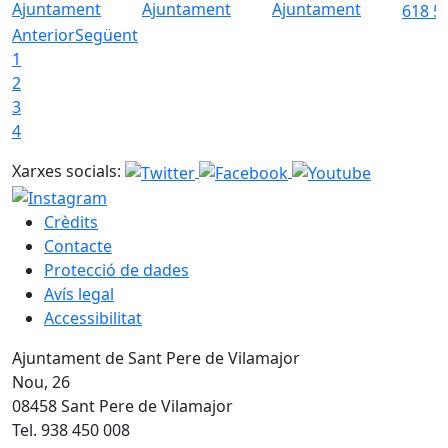
Ajuntament
Ajuntament
Ajuntament
618 5
Anterior
Següent
1
2
3
4
Xarxes socials:
Crèdits
Contacte
Protecció de dades
Avís legal
Accessibilitat
Ajuntament de Sant Pere de Vilamajor
Nou, 26
08458 Sant Pere de Vilamajor
Tel. 938 450 008