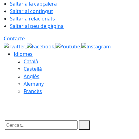
Saltar a la capçalera
Saltar al contingut
Saltar a relacionats
Saltar al peu de pàgina
Contacte
Idiomes
Català
Castellà
Anglès
Alemany
Francès
09.08.2026 | 06:07
Cercar: