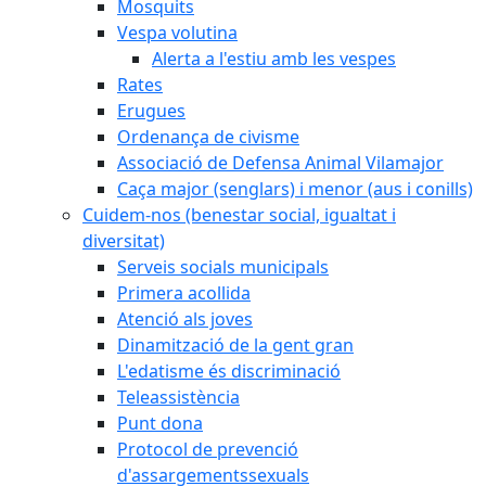
Mosquits
Vespa volutina
Alerta a l'estiu amb les vespes
Rates
Erugues
Ordenança de civisme
Associació de Defensa Animal Vilamajor
Caça major (senglars) i menor (aus i conills)
Cuidem-nos (benestar social, igualtat i
diversitat)
Serveis socials municipals
Primera acollida
Atenció als joves
Dinamització de la gent gran
L'edatisme és discriminació
Teleassistència
Punt dona
Protocol de prevenció
d'assargementssexuals