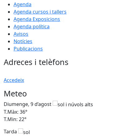
Agenda
Agenda cursos i tallers
Agenda Exposicions
Agenda política
Avisos
Notícies
Publicacions
Adreces i telèfons
Accedeix
Meteo
Diumenge, 9 d’agost
D
T.Màx: 36°
T
T.Min: 22°
T
Tarda
T