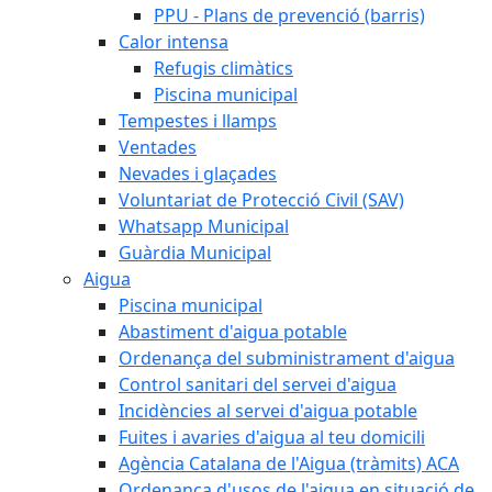
PPU - Plans de prevenció (barris)
Calor intensa
Refugis climàtics
Piscina municipal
Tempestes i llamps
Ventades
Nevades i glaçades
Voluntariat de Protecció Civil (SAV)
Whatsapp Municipal
Guàrdia Municipal
Aigua
Piscina municipal
Abastiment d'aigua potable
Ordenança del subministrament d'aigua
Control sanitari del servei d'aigua
Incidències al servei d'aigua potable
Fuites i avaries d'aigua al teu domicili
Agència Catalana de l'Aigua (tràmits) ACA
Ordenança d'usos de l'aigua en situació de