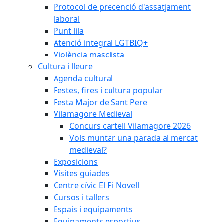
Protocol de precenció d'assatjament
laboral
Punt lila
Atenció integral LGTBIQ+
Violència masclista
Cultura i lleure
Agenda cultural
Festes, fires i cultura popular
Festa Major de Sant Pere
Vilamagore Medieval
Concurs cartell Vilamagore 2026
Vols muntar una parada al mercat
medieval?
Exposicions
Visites guiades
Centre cívic El Pi Novell
Cursos i tallers
Espais i equipaments
Equipaments esportius