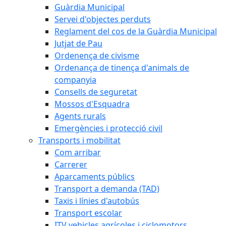
Guàrdia Municipal
Servei d'objectes perduts
Reglament del cos de la Guàrdia Municipal
Jutjat de Pau
Ordenença de civisme
Ordenança de tinença d'animals de
companyia
Consells de seguretat
Mossos d'Esquadra
Agents rurals
Emergències i protecció civil
Transports i mobilitat
Com arribar
Carrerer
Aparcaments públics
Transport a demanda (TAD)
Taxis i línies d'autobús
Transport escolar
ITV vehicles agrícoles i ciclomotors