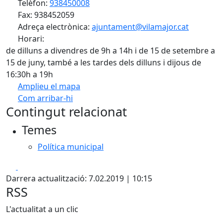
Telèfon:
938450008
Fax: 938452059
Adreça electrònica:
ajuntament@vilamajor.cat
Horari:
de dilluns a divendres de 9h a 14h i de 15 de setembre a
15 de juny, també a les tardes dels dilluns i dijous de
16:30h a 19h
Amplieu el mapa
Com arribar-hi
Leaflet
| ©
OpenStreetMap
contributors
Contingut relacionat
+
Temes
−
Política municipal
Facebook
X
Darrera actualització: 7.02.2019 | 10:15
RSS
L'actualitat a un clic