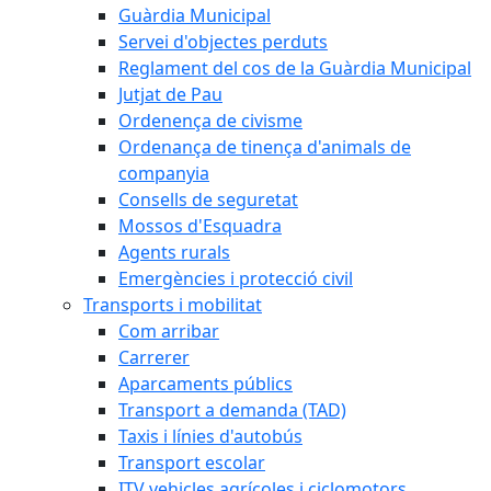
Guàrdia Municipal
Servei d'objectes perduts
Reglament del cos de la Guàrdia Municipal
Jutjat de Pau
Ordenença de civisme
Ordenança de tinença d'animals de
companyia
Consells de seguretat
Mossos d'Esquadra
Agents rurals
Emergències i protecció civil
Transports i mobilitat
Com arribar
Carrerer
Aparcaments públics
Transport a demanda (TAD)
Taxis i línies d'autobús
Transport escolar
ITV vehicles agrícoles i ciclomotors