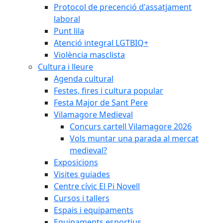
Protocol de precenció d'assatjament
laboral
Punt lila
Atenció integral LGTBIQ+
Violència masclista
Cultura i lleure
Agenda cultural
Festes, fires i cultura popular
Festa Major de Sant Pere
Vilamagore Medieval
Concurs cartell Vilamagore 2026
Vols muntar una parada al mercat
medieval?
Exposicions
Visites guiades
Centre cívic El Pi Novell
Cursos i tallers
Espais i equipaments
Equipaments esportius