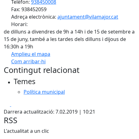
Telèfon:
938450008
Fax: 938452059
Adreça electrònica:
ajuntament@vilamajor.cat
Horari:
de dilluns a divendres de 9h a 14h i de 15 de setembre a
15 de juny, també a les tardes dels dilluns i dijous de
16:30h a 19h
Amplieu el mapa
Com arribar-hi
Leaflet
| ©
OpenStreetMap
contributors
Contingut relacionat
+
Temes
−
Política municipal
Facebook
X
Darrera actualització: 7.02.2019 | 10:21
RSS
L'actualitat a un clic