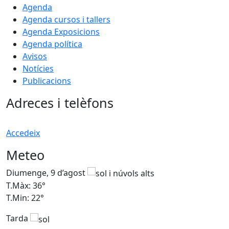
Agenda
Agenda cursos i tallers
Agenda Exposicions
Agenda política
Avisos
Notícies
Publicacions
Adreces i telèfons
Accedeix
Meteo
Diumenge, 9 d’agost
D
T.Màx: 36°
T
T.Min: 22°
T
Tarda
T