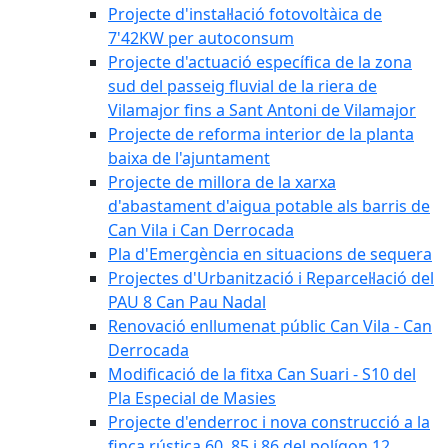
Projecte d'instal·lació fotovoltàica de
7'42KW per autoconsum
Projecte d'actuació específica de la zona
sud del passeig fluvial de la riera de
Vilamajor fins a Sant Antoni de Vilamajor
Projecte de reforma interior de la planta
baixa de l'ajuntament
Projecte de millora de la xarxa
d'abastament d'aigua potable als barris de
Can Vila i Can Derrocada
Pla d'Emergència en situacions de sequera
Projectes d'Urbanització i Reparcel·lació del
PAU 8 Can Pau Nadal
Renovació enllumenat públic Can Vila - Can
Derrocada
Modificació de la fitxa Can Suari - S10 del
Pla Especial de Masies
Projecte d'enderroc i nova construcció a la
finca rústica 60, 85 i 86 del polígon 12