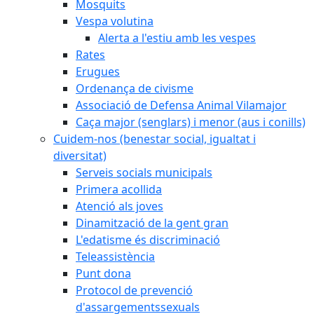
Mosquits
Vespa volutina
Alerta a l'estiu amb les vespes
Rates
Erugues
Ordenança de civisme
Associació de Defensa Animal Vilamajor
Caça major (senglars) i menor (aus i conills)
Cuidem-nos (benestar social, igualtat i
diversitat)
Serveis socials municipals
Primera acollida
Atenció als joves
Dinamització de la gent gran
L'edatisme és discriminació
Teleassistència
Punt dona
Protocol de prevenció
d'assargementssexuals