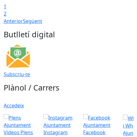
1
2
Anterior
Següent
Butlletí digital
Subscriu-te
Plànol / Carrers
Accedeix
i Wha
Vídeos Plens
Instagram
Facebook
Ajunt