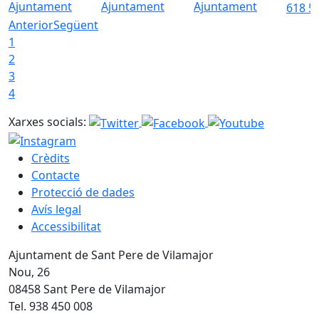
Ajuntament
Ajuntament
Ajuntament
618 5
Anterior
Següent
1
2
3
4
Xarxes socials:
Crèdits
Contacte
Protecció de dades
Avís legal
Accessibilitat
Ajuntament de Sant Pere de Vilamajor
Nou, 26
08458 Sant Pere de Vilamajor
Tel. 938 450 008