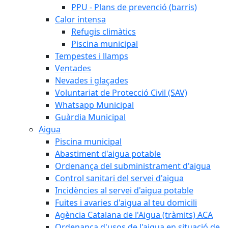
PPU - Plans de prevenció (barris)
Calor intensa
Refugis climàtics
Piscina municipal
Tempestes i llamps
Ventades
Nevades i glaçades
Voluntariat de Protecció Civil (SAV)
Whatsapp Municipal
Guàrdia Municipal
Aigua
Piscina municipal
Abastiment d'aigua potable
Ordenança del subministrament d'aigua
Control sanitari del servei d'aigua
Incidències al servei d'aigua potable
Fuites i avaries d'aigua al teu domicili
Agència Catalana de l'Aigua (tràmits) ACA
Ordenança d'usos de l'aigua en situació de