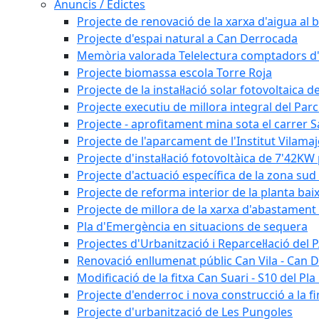
Anuncis / Edictes
Projecte de renovació de la xarxa d'aigua al b
Projecte d'espai natural a Can Derrocada
Memòria valorada Telelectura comptadors d
Projecte biomassa escola Torre Roja
Projecte de la instal·lació solar fotovoltaica d
Projecte executiu de millora integral del Parc
Projecte - aprofitament mina sota el carrer 
Projecte de l'aparcament de l'Institut Vilama
Projecte d'instal·lació fotovoltàica de 7'42
Projecte d'actuació específica de la zona sud 
Projecte de reforma interior de la planta bai
Projecte de millora de la xarxa d'abastament 
Pla d'Emergència en situacions de sequera
Projectes d'Urbanització i Reparcel·lació del
Renovació enllumenat públic Can Vila - Can 
Modificació de la fitxa Can Suari - S10 del Pl
Projecte d'enderroc i nova construcció a la fi
Projecte d'urbanització de Les Pungoles