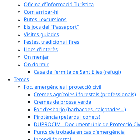
Oficina d'Informació Turística
Com arribar-hi
Rutes i excursions
Els jocs del "Passaport"
Visites guiades
Festes, tradicions i fires
Llocs d'interès
On menjar
On dormir
Casa de l'ermità de Sant Elies (refugi)
Temes
Foc, emergències i protecció civil
Cremes agrícoles i forestals (professionals)
Cremes de brossa verda
Foc d'esbarjo (barbacoes, calçotades...)
Pirotència (petards i cohets)
DUPROCIM - Document únic de Protecció Civi
Punts de trobada en cas d'emergència
Incendi forestal