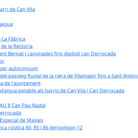
arri de Can Vila
'aigua
e La Fàbrica
 de la Rectoria
Sant Bernat i canonades fins dipòsit can Derrocada
jor
KW per autoconsum
del passeig fluvial de la riera de Vilamajor fins a Sant Anton
xa de l'ajuntament
d'aigua potable als barris de Can Vila i Can Derrocada
 PAU 8 Can Pau Nadal
Derrocada
a Especial de Masies
nca rústica 60, 85 i 86 del polígon 12