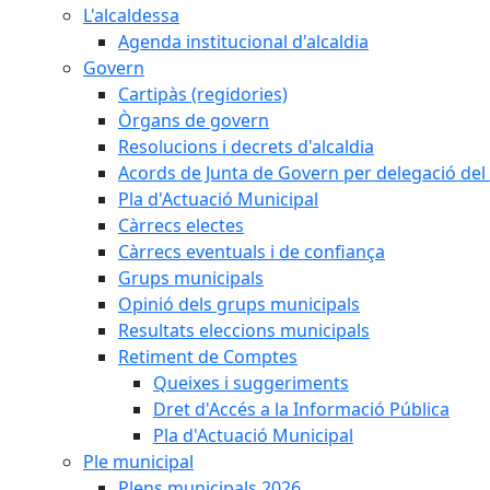
L'alcaldessa
Agenda institucional d'alcaldia
Govern
Cartipàs (regidories)
Òrgans de govern
Resolucions i decrets d'alcaldia
Acords de Junta de Govern per delegació del 
Pla d'Actuació Municipal
Càrrecs electes
Càrrecs eventuals i de confiança
Grups municipals
Opinió dels grups municipals
Resultats eleccions municipals
Retiment de Comptes
Queixes i suggeriments
Dret d'Accés a la Informació Pública
Pla d'Actuació Municipal
Ple municipal
Plens municipals 2026