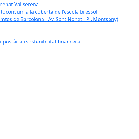
umenat Vallserena
autoconsum a la coberta de l'escola bressol
tes de Barcelona - Av. Sant Nonet - Pl. Montseny)
postària i sostenibilitat financera