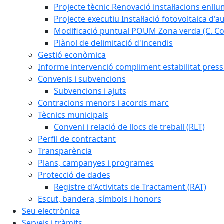
Projecte tècnic Renovació instal·lacions enll
Projecte executiu Instal·lació fotovoltaica d'
Modificació puntual POUM Zona verda (C. Com
Plànol de delimitació d'incendis
Gestió econòmica
Informe intervenció compliment estabilitat pressu
Convenis i subvencions
Subvencions i ajuts
Contracions menors i acords marc
Tècnics municipals
Conveni i relació de llocs de treball (RLT)
Perfil de contractant
Transparència
Plans, campanyes i programes
Protecció de dades
Registre d'Activitats de Tractament (RAT)
Escut, bandera, símbols i honors
Seu electrònica
Serveis i tràmits