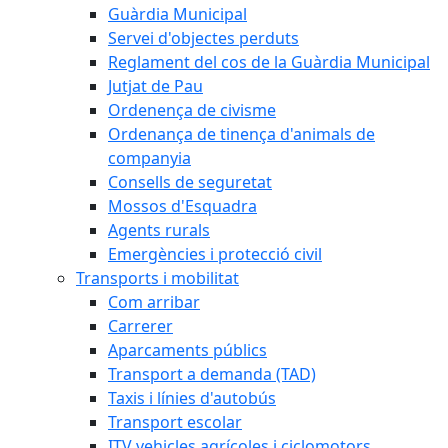
Guàrdia Municipal
Servei d'objectes perduts
Reglament del cos de la Guàrdia Municipal
Jutjat de Pau
Ordenença de civisme
Ordenança de tinença d'animals de
companyia
Consells de seguretat
Mossos d'Esquadra
Agents rurals
Emergències i protecció civil
Transports i mobilitat
Com arribar
Carrerer
Aparcaments públics
Transport a demanda (TAD)
Taxis i línies d'autobús
Transport escolar
ITV vehicles agrícoles i ciclomotors