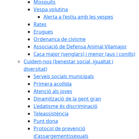
Mosquits
Vespa volutina
Alerta a l'estiu amb les vespes
Rates
Erugues
Ordenança de civisme
Associació de Defensa Animal Vilamajor
Caça major (senglars) i menor (aus i conills)
Cuidem-nos (benestar social, igualtat i
diversitat)
Serveis socials municipals
Primera acollida
Atenció als joves
Dinamització de la gent gran
L'edatisme és discriminació
Teleassistència
Punt dona
Protocol de prevenció
d'assargementssexuals