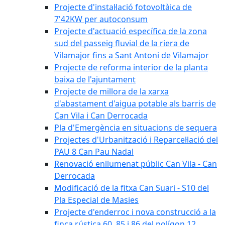
Projecte d'instal·lació fotovoltàica de
7'42KW per autoconsum
Projecte d'actuació específica de la zona
sud del passeig fluvial de la riera de
Vilamajor fins a Sant Antoni de Vilamajor
Projecte de reforma interior de la planta
baixa de l'ajuntament
Projecte de millora de la xarxa
d'abastament d'aigua potable als barris de
Can Vila i Can Derrocada
Pla d'Emergència en situacions de sequera
Projectes d'Urbanització i Reparcel·lació del
PAU 8 Can Pau Nadal
Renovació enllumenat públic Can Vila - Can
Derrocada
Modificació de la fitxa Can Suari - S10 del
Pla Especial de Masies
Projecte d'enderroc i nova construcció a la
finca rústica 60, 85 i 86 del polígon 12