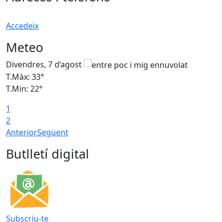
Accedeix
Meteo
Divendres, 7 d’agost
D
T.Màx: 33°
T
T.Min: 22°
T
1
2
Anterior
Següent
Butlletí digital
Subscriu-te