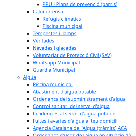
PPU - Plans de prevenció (barris)
Calor intensa
Refugis climàtics
Piscina municipal
Tempestes i llamps
Ventades
Nevades i glaçades
Voluntariat de Protecció Civil (SAV)
Whatsapp Municipal
Guàrdia Municipal
Aigua
Piscina municipal
Abastiment d'aigua potable
Ordenança del subministrament d'aigua
Control sanitari del servei d'aigua
Incidències al servei d'aigua potable
Fuites i avaries d'aigua al teu domicili
Agència Catalana de l'Aigua (tràmits) ACA
Ordenança d'usos de l'aigua en situació de