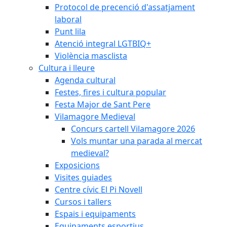
Protocol de precenció d'assatjament
laboral
Punt lila
Atenció integral LGTBIQ+
Violència masclista
Cultura i lleure
Agenda cultural
Festes, fires i cultura popular
Festa Major de Sant Pere
Vilamagore Medieval
Concurs cartell Vilamagore 2026
Vols muntar una parada al mercat
medieval?
Exposicions
Visites guiades
Centre cívic El Pi Novell
Cursos i tallers
Espais i equipaments
Equipaments esportius