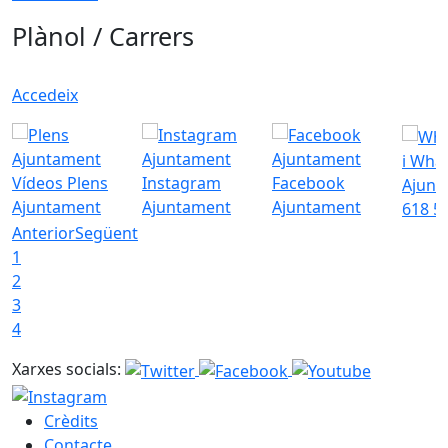
Plànol / Carrers
Accedeix
i Wha
Vídeos Plens
Instagram
Facebook
Ajunt
Ajuntament
Ajuntament
Ajuntament
618 5
Anterior
Següent
1
2
3
4
Xarxes socials:
Crèdits
Contacte