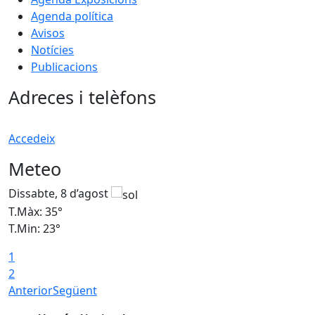
Agenda política
Avisos
Notícies
Publicacions
Adreces i telèfons
Accedeix
Meteo
Dissabte, 8 d’agost
D
T.Màx: 35°
T
T.Min: 23°
T
1
2
Anterior
Següent