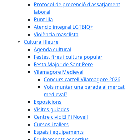
Protocol de precenció d'assatjament
laboral
Punt lila
Atenció integral LGTBIQ+
Violència masclista
Cultura i lleure
Agenda cultural
Festes, fires i cultura popular
Festa Major de Sant Pere
Vilamagore Medieval
Concurs cartell Vilamagore 2026
Vols muntar una parada al mercat
medieval?
Exposicions
Visites guiades
Centre cívic El Pi Novell
Cursos i tallers
Espais i equipaments
Equipaments esportius