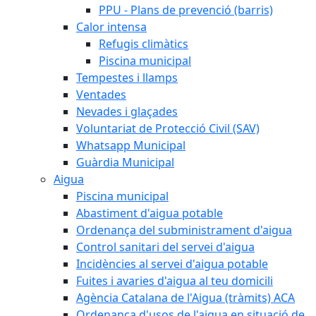
PPU - Plans de prevenció (barris)
Calor intensa
Refugis climàtics
Piscina municipal
Tempestes i llamps
Ventades
Nevades i glaçades
Voluntariat de Protecció Civil (SAV)
Whatsapp Municipal
Guàrdia Municipal
Aigua
Piscina municipal
Abastiment d'aigua potable
Ordenança del subministrament d'aigua
Control sanitari del servei d'aigua
Incidències al servei d'aigua potable
Fuites i avaries d'aigua al teu domicili
Agència Catalana de l'Aigua (tràmits) ACA
Ordenança d'usos de l'aigua en situació de