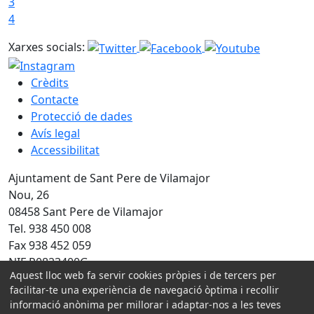
3
4
Xarxes socials:
Crèdits
Contacte
Protecció de dades
Avís legal
Accessibilitat
Ajuntament de Sant Pere de Vilamajor
Nou, 26
08458 Sant Pere de Vilamajor
Tel. 938 450 008
Fax 938 452 059
NIF P0823400G
Aquest lloc web fa servir cookies pròpies i de tercers per
Amb la col·laboració de:
facilitar-te una experiència de navegació òptima i recollir
informació anònima per millorar i adaptar-nos a les teves