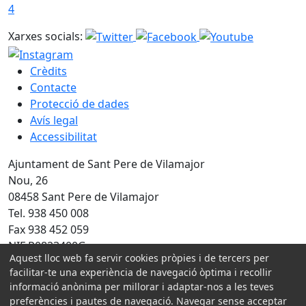
4
Xarxes socials:
Crèdits
Contacte
Protecció de dades
Avís legal
Accessibilitat
Ajuntament de Sant Pere de Vilamajor
Nou, 26
08458 Sant Pere de Vilamajor
Tel. 938 450 008
Fax 938 452 059
NIF P0823400G
Aquest lloc web fa servir cookies pròpies i de tercers per
facilitar-te una experiència de navegació òptima i recollir
Amb la col·laboració de:
informació anònima per millorar i adaptar-nos a les teves
preferències i pautes de navegació. Navegar sense acceptar