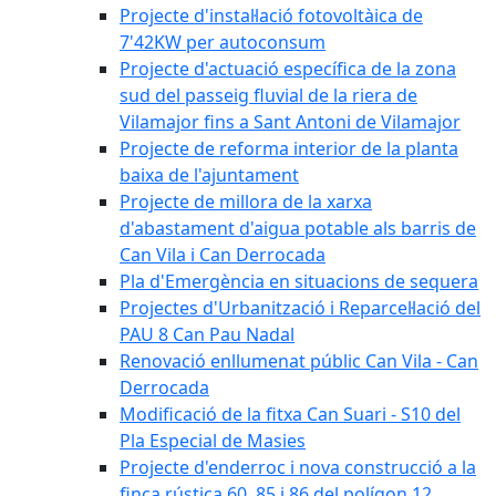
Projecte d'instal·lació fotovoltàica de
7'42KW per autoconsum
Projecte d'actuació específica de la zona
sud del passeig fluvial de la riera de
Vilamajor fins a Sant Antoni de Vilamajor
Projecte de reforma interior de la planta
baixa de l'ajuntament
Projecte de millora de la xarxa
d'abastament d'aigua potable als barris de
Can Vila i Can Derrocada
Pla d'Emergència en situacions de sequera
Projectes d'Urbanització i Reparcel·lació del
PAU 8 Can Pau Nadal
Renovació enllumenat públic Can Vila - Can
Derrocada
Modificació de la fitxa Can Suari - S10 del
Pla Especial de Masies
Projecte d'enderroc i nova construcció a la
finca rústica 60, 85 i 86 del polígon 12