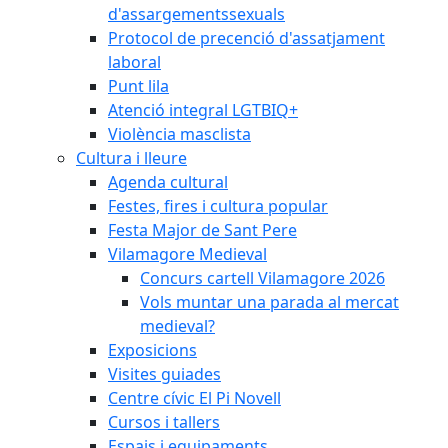
d'assargementssexuals
Protocol de precenció d'assatjament
laboral
Punt lila
Atenció integral LGTBIQ+
Violència masclista
Cultura i lleure
Agenda cultural
Festes, fires i cultura popular
Festa Major de Sant Pere
Vilamagore Medieval
Concurs cartell Vilamagore 2026
Vols muntar una parada al mercat
medieval?
Exposicions
Visites guiades
Centre cívic El Pi Novell
Cursos i tallers
Espais i equipaments