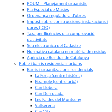
POUM – Planejament urbanístic
Pla Especial de Masies
Ordenança reguladora d'obres
Impost sobre construccions, instal·lacions i
obres (ICIO)
Taxa per llicències o la comprovació
d'activitats
Seu electrònica del Cadastre
Normativa catalana en matèria de residus
Agència de Residus de Catalunya
Poble i barris residencials urbans
Barris i urbanitzacions residencials
La Força (centre històric)
Eixample (centre urbà)
Can Llobera
Can Derrocada
Les Faldes del Montseny
Vallserena
Can Vila