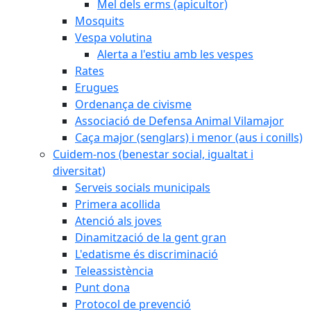
Mel dels erms (apicultor)
Mosquits
Vespa volutina
Alerta a l'estiu amb les vespes
Rates
Erugues
Ordenança de civisme
Associació de Defensa Animal Vilamajor
Caça major (senglars) i menor (aus i conills)
Cuidem-nos (benestar social, igualtat i
diversitat)
Serveis socials municipals
Primera acollida
Atenció als joves
Dinamització de la gent gran
L'edatisme és discriminació
Teleassistència
Punt dona
Protocol de prevenció