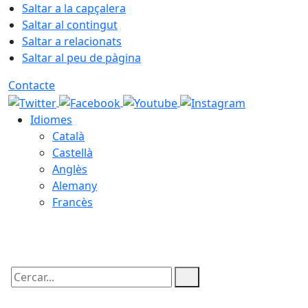
Saltar a la capçalera
Saltar al contingut
Saltar a relacionats
Saltar al peu de pàgina
Contacte
Idiomes
Català
Castellà
Anglès
Alemany
Francès
10.08.2026 | 19:20
Cercar: