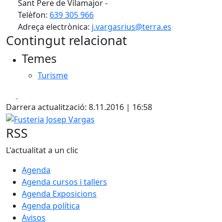
Sant Pere de Vilamajor -
Telèfon:
639 305 966
Adreça electrònica:
j.vargasrius@terra.es
Contingut relacionat
Temes
Turisme
Facebook
X
Darrera actualització: 8.11.2016 | 16:58
Fusteria Josep Vargas
RSS
L'actualitat a un clic
Agenda
Agenda cursos i tallers
Agenda Exposicions
Agenda política
Avisos