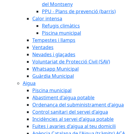
del Montseny
PPU - Plans de prevenció (barris)
Calor intensa
Refugis climàtics
Piscina municipal
Tempestes i llamps
Ventades
Nevades i glaçades
Voluntariat de Protecció Civil (SAV)
Whatsapp Municipal
Guàrdia Municipal
Aigua
Piscina municipal
Abastiment d'aigua potable
Ordenança del subministrament d'aigua
Control sanitari del servei d'aigua
Incidències al servei d'aigua potable
Fuites i avaries d'aigua al teu domicili
Agència Catalana de l'Aigua (tràmits) ACA