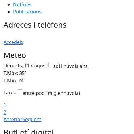
Notícies
Publicacions
Adreces i telèfons
Accedeix
Meteo
Dimarts, 11 d’agost
D
T.Màx: 35°
T
T.Min: 24°
T
Tarda
T
1
2
Anterior
Següent
Butlletí digital