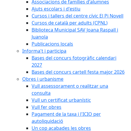
Associacions de famílies d'alumnes
Ajuts escolars i d'estiu
Cursos i tallers del centre cívic El Pi Novell
Cursos de català per adults (CPNL)
Biblioteca Municipal SAV Joana Raspall i
Juanola
Publicacions locals
Informa't i participa
Bases del concurs fotogràfic calendari
2027
Bases del concurs cartell festa major 2026
Obres i urbanisme
Vull assessorament o realitzar una
consulta
Vull un certificat urbanístic
Vull fer obres
Pagament de la taxa i l'ICIO per
autoliquidació
Un cop acabades les obres