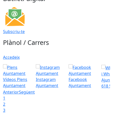
Subscriu-te
Plànol / Carrers
Accedeix
i Wha
Vídeos Plens
Instagram
Facebook
Ajunt
Ajuntament
Ajuntament
Ajuntament
618 5
Anterior
Següent
1
2
3