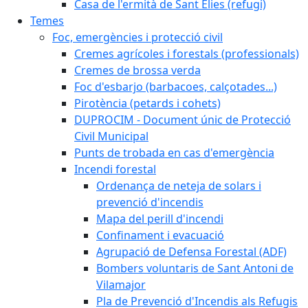
Casa de l'ermità de Sant Elies (refugi)
Temes
Foc, emergències i protecció civil
Cremes agrícoles i forestals (professionals)
Cremes de brossa verda
Foc d'esbarjo (barbacoes, calçotades...)
Pirotència (petards i cohets)
DUPROCIM - Document únic de Protecció
Civil Municipal
Punts de trobada en cas d'emergència
Incendi forestal
Ordenança de neteja de solars i
prevenció d'incendis
Mapa del perill d'incendi
Confinament i evacuació
Agrupació de Defensa Forestal (ADF)
Bombers voluntaris de Sant Antoni de
Vilamajor
Pla de Prevenció d'Incendis als Refugis