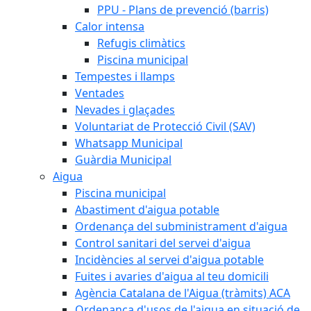
PPU - Plans de prevenció (barris)
Calor intensa
Refugis climàtics
Piscina municipal
Tempestes i llamps
Ventades
Nevades i glaçades
Voluntariat de Protecció Civil (SAV)
Whatsapp Municipal
Guàrdia Municipal
Aigua
Piscina municipal
Abastiment d'aigua potable
Ordenança del subministrament d'aigua
Control sanitari del servei d'aigua
Incidències al servei d'aigua potable
Fuites i avaries d'aigua al teu domicili
Agència Catalana de l'Aigua (tràmits) ACA
Ordenança d'usos de l'aigua en situació de