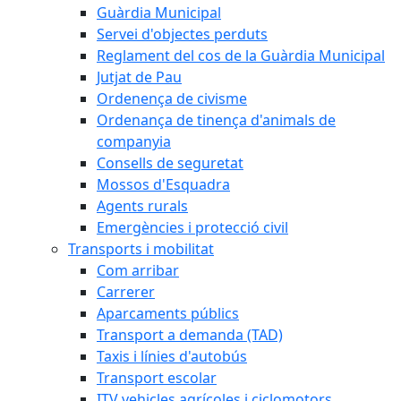
Guàrdia Municipal
Servei d'objectes perduts
Reglament del cos de la Guàrdia Municipal
Jutjat de Pau
Ordenença de civisme
Ordenança de tinença d'animals de
companyia
Consells de seguretat
Mossos d'Esquadra
Agents rurals
Emergències i protecció civil
Transports i mobilitat
Com arribar
Carrerer
Aparcaments públics
Transport a demanda (TAD)
Taxis i línies d'autobús
Transport escolar
ITV vehicles agrícoles i ciclomotors