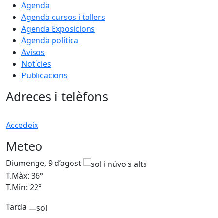
Agenda
Agenda cursos i tallers
Agenda Exposicions
Agenda política
Avisos
Notícies
Publicacions
Adreces i telèfons
Accedeix
Meteo
Diumenge, 9 d’agost
D
T.Màx: 36°
T
T.Min: 22°
T
Tarda
T