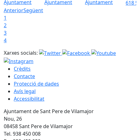
Ajuntament
Ajuntament
Ajuntament
618 5
Anterior
Següent
1
2
3
4
Xarxes socials:
Crèdits
Contacte
Protecció de dades
Avís legal
Accessibilitat
Ajuntament de Sant Pere de Vilamajor
Nou, 26
08458 Sant Pere de Vilamajor
Tel. 938 450 008