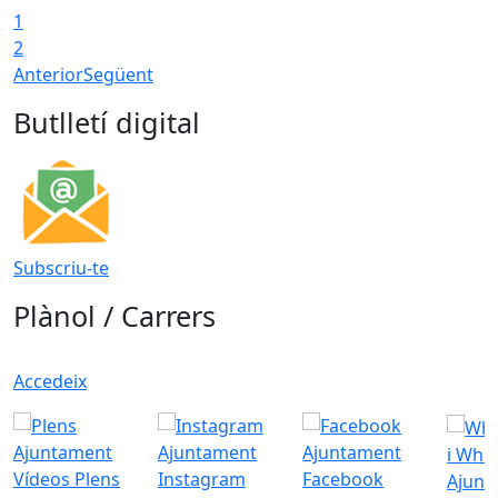
1
2
Anterior
Següent
Butlletí digital
Subscriu-te
Plànol / Carrers
Accedeix
i Wha
Vídeos Plens
Instagram
Facebook
Ajunt