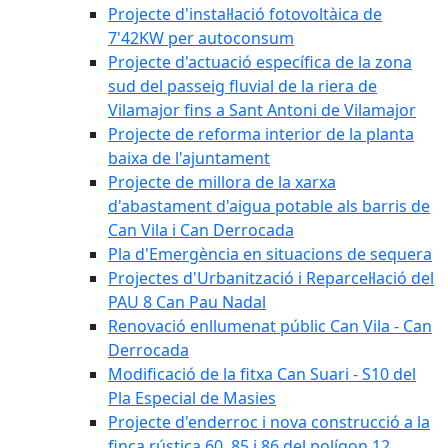
Projecte d'instal·lació fotovoltàica de
7'42KW per autoconsum
Projecte d'actuació específica de la zona
sud del passeig fluvial de la riera de
Vilamajor fins a Sant Antoni de Vilamajor
Projecte de reforma interior de la planta
baixa de l'ajuntament
Projecte de millora de la xarxa
d'abastament d'aigua potable als barris de
Can Vila i Can Derrocada
Pla d'Emergència en situacions de sequera
Projectes d'Urbanització i Reparcel·lació del
PAU 8 Can Pau Nadal
Renovació enllumenat públic Can Vila - Can
Derrocada
Modificació de la fitxa Can Suari - S10 del
Pla Especial de Masies
Projecte d'enderroc i nova construcció a la
finca rústica 60, 85 i 86 del polígon 12