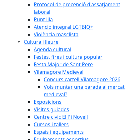
Protocol de precenció d'assatjament
laboral
Punt lila
Atenció integral LGTBIQ+
Violència masclista
Cultura i lleure
Agenda cultural
Festes, fires i cultura popular
Festa Major de Sant Pere
Vilamagore Medieval
Concurs cartell Vilamagore 2026
Vols muntar una parada al mercat
medieval?
Exposicions
Visites guiades
Centre cívic El Pi Novell
Cursos i tallers
Espais i equipaments
Equipaments esportius