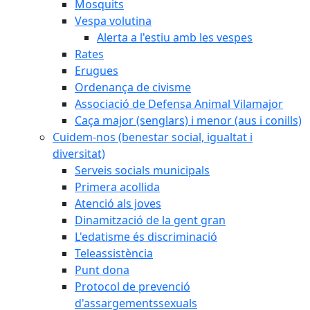
Mosquits
Vespa volutina
Alerta a l'estiu amb les vespes
Rates
Erugues
Ordenança de civisme
Associació de Defensa Animal Vilamajor
Caça major (senglars) i menor (aus i conills)
Cuidem-nos (benestar social, igualtat i
diversitat)
Serveis socials municipals
Primera acollida
Atenció als joves
Dinamització de la gent gran
L'edatisme és discriminació
Teleassistència
Punt dona
Protocol de prevenció
d'assargementssexuals