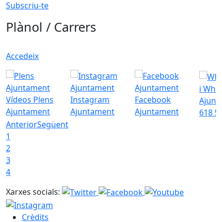
Subscriu-te
Plànol / Carrers
Accedeix
i Wha
Vídeos Plens
Instagram
Facebook
Ajunt
Ajuntament
Ajuntament
Ajuntament
618 5
Anterior
Següent
1
2
3
4
Xarxes socials:
Crèdits