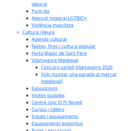
laboral
Punt lila
Atenció integral LGTBIQ+
Violència masclista
Cultura i lleure
Agenda cultural
Festes, fires i cultura popular
Festa Major de Sant Pere
Vilamagore Medieval
Concurs cartell Vilamagore 2026
Vols muntar una parada al mercat
medieval?
Exposicions
Visites guiades
Centre cívic El Pi Novell
Cursos i tallers
Espais i equipaments
Equipaments esportius
Rutes i excursions