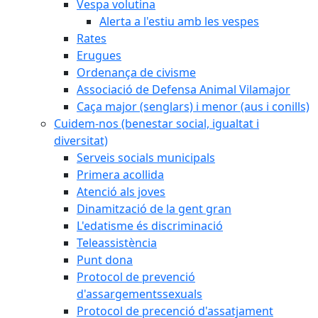
Vespa volutina
Alerta a l'estiu amb les vespes
Rates
Erugues
Ordenança de civisme
Associació de Defensa Animal Vilamajor
Caça major (senglars) i menor (aus i conills)
Cuidem-nos (benestar social, igualtat i
diversitat)
Serveis socials municipals
Primera acollida
Atenció als joves
Dinamització de la gent gran
L'edatisme és discriminació
Teleassistència
Punt dona
Protocol de prevenció
d'assargementssexuals
Protocol de precenció d'assatjament