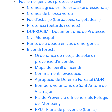
Foc, emergències i protecció civil
Cremes agrícoles i forestals (professionals)
Cremes de brossa verda
Foc d'esbarjo (barbacoes, calçotades...)
Pirotència (petards i cohets)
DUPROCIM - Document únic de Protecció
Civil Municipal
Punts de trobada en cas d'emergència
Incendi forestal
Ordenança de neteja de solars i
prevenció d'incendis
Mapa del perill d'incendi
Confinament i evacuació
Agrupació de Defensa Forestal (ADF)
Bombers voluntaris de Sant Antoni de
Vilamajor
Pla de Prevenció d'Incendis als Refugis
del Montseny
PPU - Plans de prevenció (barris)