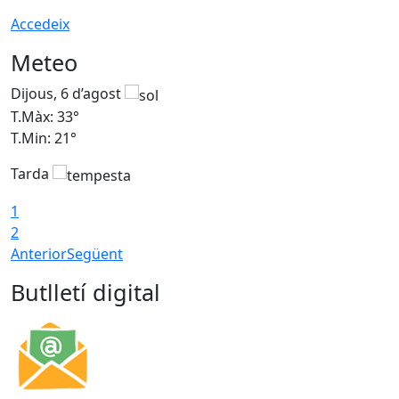
Accedeix
Meteo
Dijous, 6 d’agost
D
T.Màx: 33°
T
T.Min: 21°
T
Tarda
T
1
2
Anterior
Següent
Butlletí digital