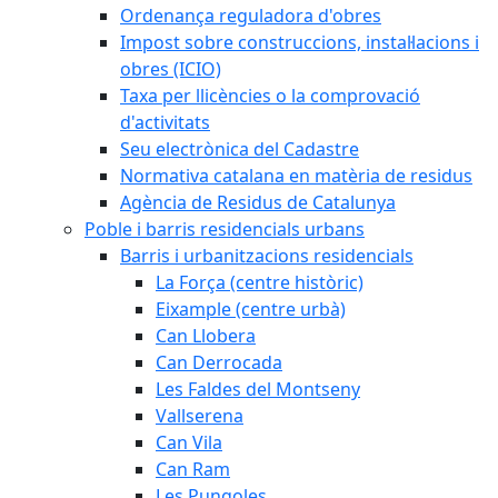
Ordenança reguladora d'obres
Impost sobre construccions, instal·lacions i
obres (ICIO)
Taxa per llicències o la comprovació
d'activitats
Seu electrònica del Cadastre
Normativa catalana en matèria de residus
Agència de Residus de Catalunya
Poble i barris residencials urbans
Barris i urbanitzacions residencials
La Força (centre històric)
Eixample (centre urbà)
Can Llobera
Can Derrocada
Les Faldes del Montseny
Vallserena
Can Vila
Can Ram
Les Pungoles