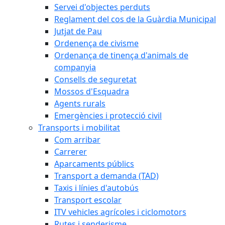
Servei d'objectes perduts
Reglament del cos de la Guàrdia Municipal
Jutjat de Pau
Ordenença de civisme
Ordenança de tinença d'animals de
companyia
Consells de seguretat
Mossos d'Esquadra
Agents rurals
Emergències i protecció civil
Transports i mobilitat
Com arribar
Carrerer
Aparcaments públics
Transport a demanda (TAD)
Taxis i línies d'autobús
Transport escolar
ITV vehicles agrícoles i ciclomotors
Rutes i senderisme