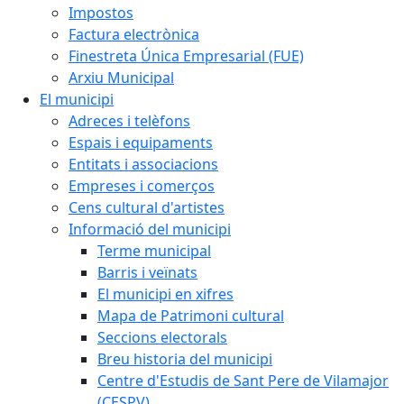
Impostos
Factura electrònica
Finestreta Única Empresarial (FUE)
Arxiu Municipal
El municipi
Adreces i telèfons
Espais i equipaments
Entitats i associacions
Empreses i comerços
Cens cultural d'artistes
Informació del municipi
Terme municipal
Barris i veïnats
El municipi en xifres
Mapa de Patrimoni cultural
Seccions electorals
Breu historia del municipi
Centre d'Estudis de Sant Pere de Vilamajor
(CESPV)