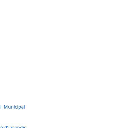
l Municipal
ó d'incendis