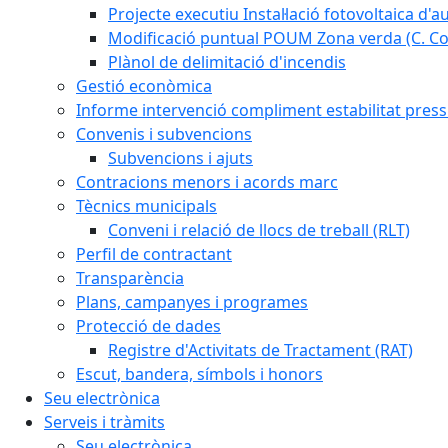
Projecte executiu Instal·lació fotovoltaica d'
Modificació puntual POUM Zona verda (C. Com
Plànol de delimitació d'incendis
Gestió econòmica
Informe intervenció compliment estabilitat pressu
Convenis i subvencions
Subvencions i ajuts
Contracions menors i acords marc
Tècnics municipals
Conveni i relació de llocs de treball (RLT)
Perfil de contractant
Transparència
Plans, campanyes i programes
Protecció de dades
Registre d'Activitats de Tractament (RAT)
Escut, bandera, símbols i honors
Seu electrònica
Serveis i tràmits
Seu electrònica