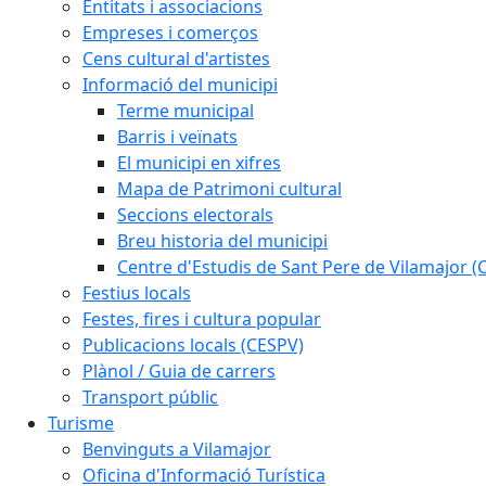
Entitats i associacions
Empreses i comerços
Cens cultural d'artistes
Informació del municipi
Terme municipal
Barris i veïnats
El municipi en xifres
Mapa de Patrimoni cultural
Seccions electorals
Breu historia del municipi
Centre d'Estudis de Sant Pere de Vilamajor (
Festius locals
Festes, fires i cultura popular
Publicacions locals (CESPV)
Plànol / Guia de carrers
Transport públic
Turisme
Benvinguts a Vilamajor
Oficina d'Informació Turística