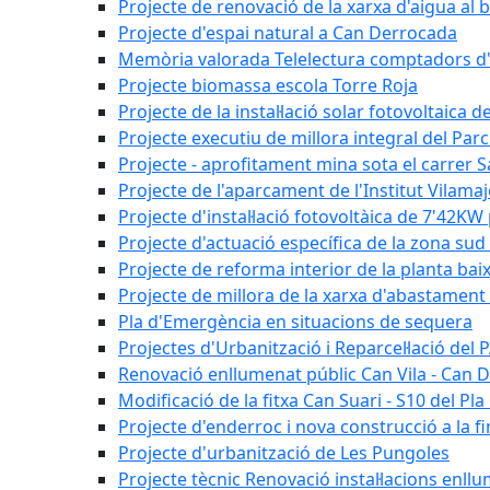
Projecte de renovació de la xarxa d'aigua al b
Projecte d'espai natural a Can Derrocada
Memòria valorada Telelectura comptadors d
Projecte biomassa escola Torre Roja
Projecte de la instal·lació solar fotovoltaica d
Projecte executiu de millora integral del Parc
Projecte - aprofitament mina sota el carrer 
Projecte de l'aparcament de l'Institut Vilama
Projecte d'instal·lació fotovoltàica de 7'42
Projecte d'actuació específica de la zona sud 
Projecte de reforma interior de la planta bai
Projecte de millora de la xarxa d'abastament 
Pla d'Emergència en situacions de sequera
Projectes d'Urbanització i Reparcel·lació del
Renovació enllumenat públic Can Vila - Can 
Modificació de la fitxa Can Suari - S10 del Pl
Projecte d'enderroc i nova construcció a la fi
Projecte d'urbanització de Les Pungoles
Projecte tècnic Renovació instal·lacions enll