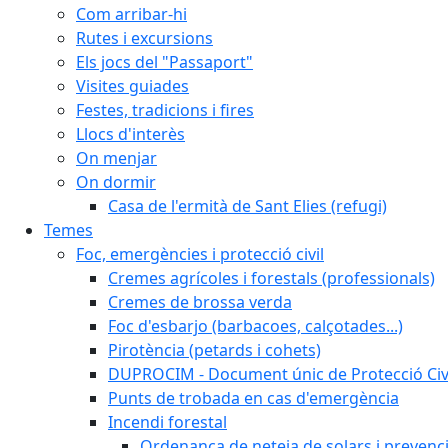
Com arribar-hi
Rutes i excursions
Els jocs del "Passaport"
Visites guiades
Festes, tradicions i fires
Llocs d'interès
On menjar
On dormir
Casa de l'ermità de Sant Elies (refugi)
Temes
Foc, emergències i protecció civil
Cremes agrícoles i forestals (professionals)
Cremes de brossa verda
Foc d'esbarjo (barbacoes, calçotades...)
Pirotència (petards i cohets)
DUPROCIM - Document únic de Protecció Civi
Punts de trobada en cas d'emergència
Incendi forestal
Ordenança de neteja de solars i prevenci