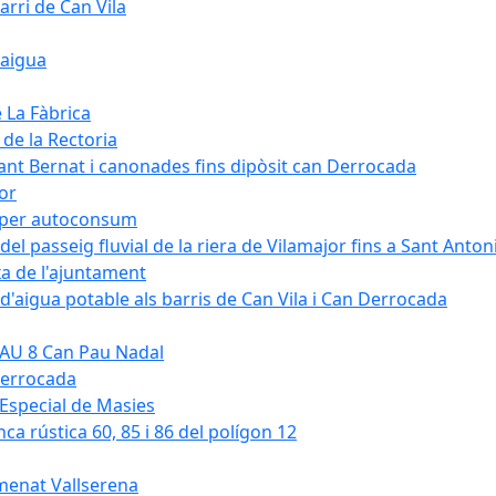
arri de Can Vila
'aigua
e La Fàbrica
 de la Rectoria
Sant Bernat i canonades fins dipòsit can Derrocada
jor
KW per autoconsum
del passeig fluvial de la riera de Vilamajor fins a Sant Anton
xa de l'ajuntament
d'aigua potable als barris de Can Vila i Can Derrocada
 PAU 8 Can Pau Nadal
Derrocada
a Especial de Masies
nca rústica 60, 85 i 86 del polígon 12
umenat Vallserena