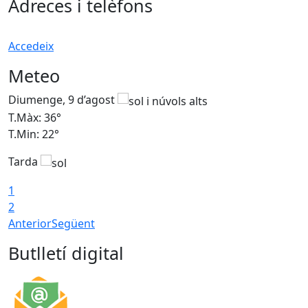
Adreces i telèfons
Accedeix
Meteo
Diumenge, 9 d’agost
D
T.Màx: 36°
T
T.Min: 22°
T
Tarda
T
1
2
Anterior
Següent
Butlletí digital