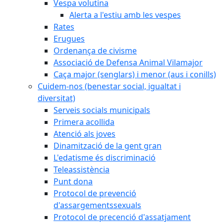
Vespa volutina
Alerta a l'estiu amb les vespes
Rates
Erugues
Ordenança de civisme
Associació de Defensa Animal Vilamajor
Caça major (senglars) i menor (aus i conills)
Cuidem-nos (benestar social, igualtat i
diversitat)
Serveis socials municipals
Primera acollida
Atenció als joves
Dinamització de la gent gran
L'edatisme és discriminació
Teleassistència
Punt dona
Protocol de prevenció
d'assargementssexuals
Protocol de precenció d'assatjament