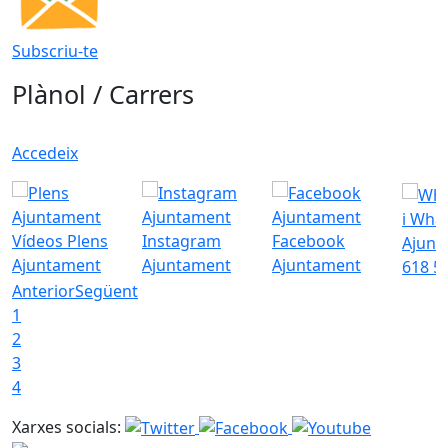
Subscriu-te
Plànol / Carrers
Accedeix
i Wha
Vídeos Plens
Instagram
Facebook
Ajunt
Ajuntament
Ajuntament
Ajuntament
618 5
Anterior
Següent
1
2
3
4
Xarxes socials: