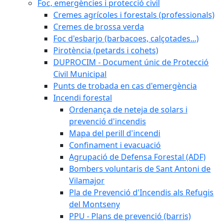
Foc, emergències i protecció civil
Cremes agrícoles i forestals (professionals)
Cremes de brossa verda
Foc d'esbarjo (barbacoes, calçotades...)
Pirotència (petards i cohets)
DUPROCIM - Document únic de Protecció
Civil Municipal
Punts de trobada en cas d'emergència
Incendi forestal
Ordenança de neteja de solars i
prevenció d'incendis
Mapa del perill d'incendi
Confinament i evacuació
Agrupació de Defensa Forestal (ADF)
Bombers voluntaris de Sant Antoni de
Vilamajor
Pla de Prevenció d'Incendis als Refugis
del Montseny
PPU - Plans de prevenció (barris)