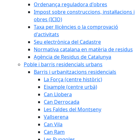
Ordenança reguladora d'obres
Impost sobre construccions, instal·lacions i
obres (ICIO)
Taxa per llicències o la comprovació
d'activitats
Seu electrònica del Cadastre
Normativa catalana en matèria de residus
Agència de Residus de Catalunya
Poble i barris residencials urbans
Barris i urbanitzacions residencials
La Força (centre històric)
Eixample (centre urbà)
Can Llobera
Can Derrocada
Les Faldes del Montseny
Vallserena
Can Vila
Can Ram
Les Pungoles