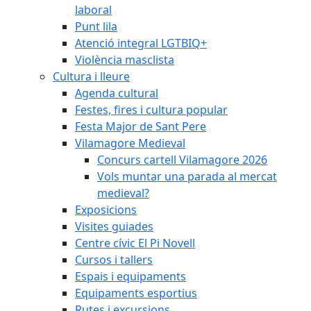
laboral
Punt lila
Atenció integral LGTBIQ+
Violència masclista
Cultura i lleure
Agenda cultural
Festes, fires i cultura popular
Festa Major de Sant Pere
Vilamagore Medieval
Concurs cartell Vilamagore 2026
Vols muntar una parada al mercat
medieval?
Exposicions
Visites guiades
Centre cívic El Pi Novell
Cursos i tallers
Espais i equipaments
Equipaments esportius
Rutes i excursions