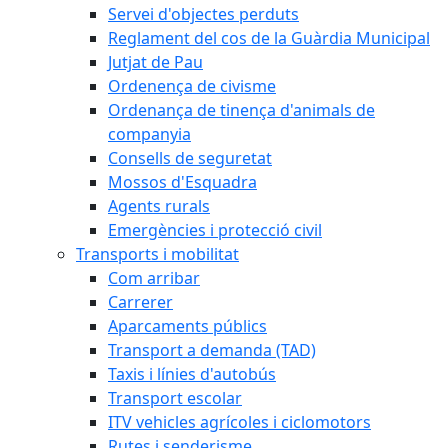
Servei d'objectes perduts
Reglament del cos de la Guàrdia Municipal
Jutjat de Pau
Ordenença de civisme
Ordenança de tinença d'animals de
companyia
Consells de seguretat
Mossos d'Esquadra
Agents rurals
Emergències i protecció civil
Transports i mobilitat
Com arribar
Carrerer
Aparcaments públics
Transport a demanda (TAD)
Taxis i línies d'autobús
Transport escolar
ITV vehicles agrícoles i ciclomotors
Rutes i senderisme