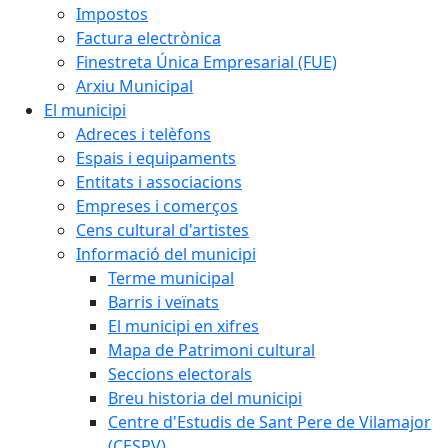
Impostos
Factura electrònica
Finestreta Única Empresarial (FUE)
Arxiu Municipal
El municipi
Adreces i telèfons
Espais i equipaments
Entitats i associacions
Empreses i comerços
Cens cultural d'artistes
Informació del municipi
Terme municipal
Barris i veïnats
El municipi en xifres
Mapa de Patrimoni cultural
Seccions electorals
Breu historia del municipi
Centre d'Estudis de Sant Pere de Vilamajor
(CESPV)