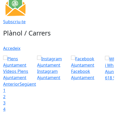
Subscriu-te
Plànol / Carrers
Accedeix
i Wha
Vídeos Plens
Instagram
Facebook
Ajunt
Ajuntament
Ajuntament
Ajuntament
618 5
Anterior
Següent
1
2
3
4