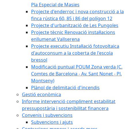
Pla Especial de Masies
Projecte d'enderroc i nova construcció a la
finca rústica 60, 85 i 86 del polígon 12
Projecte d'urbanització de Les Pungoles
Projecte tècnic Renovació instal·lacions
enllumenat Vallserena
Projecte executiu Instal·lació fotovoltaica
d'autoconsum a la coberta de l'escola
bressol
Modificació puntual POUM Zona verda (C.
Comtes de Barcelona - Av. Sant Nonet - Pl.
Montseny)
Plànol de delimitació d'incendis
Gestió econòmica
Informe intervenció compliment estabilitat
pressupostària i sostenibilitat financera
Convenis i subvencions
Subvencions i ajuts
Contracions menors i acords marc