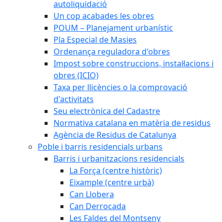
autoliquidació
Un cop acabades les obres
POUM – Planejament urbanístic
Pla Especial de Masies
Ordenança reguladora d'obres
Impost sobre construccions, instal·lacions i
obres (ICIO)
Taxa per llicències o la comprovació
d'activitats
Seu electrònica del Cadastre
Normativa catalana en matèria de residus
Agència de Residus de Catalunya
Poble i barris residencials urbans
Barris i urbanitzacions residencials
La Força (centre històric)
Eixample (centre urbà)
Can Llobera
Can Derrocada
Les Faldes del Montseny