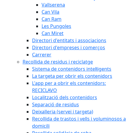
Vallserena
Can Vila
Can Ram
Les Pungoles
Can Miret
Directori d'entitats i associacions
Directori d'empreses i comerços
Carrerer
Recollida de residus i reciclatge
Sistema de contenidors intel·ligents
La targeta per obrir els contenidors
L'app per a obrir els contenidors:
RECICLAVO
Localització dels contenidors
Separació de residus
Deixalleria (servei i targeta)
Recollida de trastos i vells i voluminosos a
domicili
Recollida solidària de roba