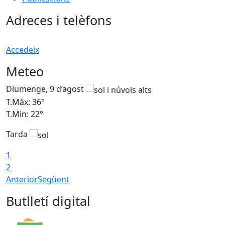
Adreces i telèfons
Accedeix
Meteo
Diumenge, 9 d’agost
D
T.Màx: 36°
T
T.Min: 22°
T
Tarda
T
1
2
Anterior
Següent
Butlletí digital