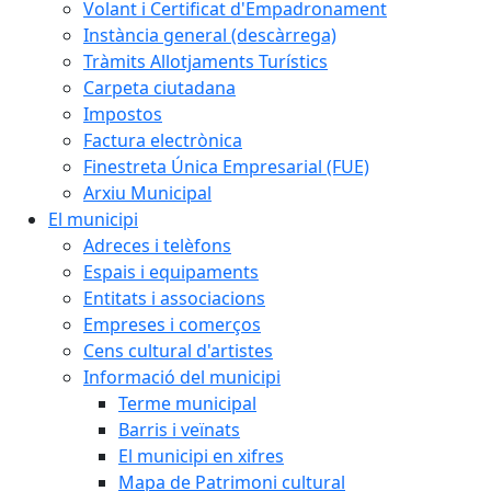
Volant i Certificat d'Empadronament
Instància general (descàrrega)
Tràmits Allotjaments Turístics
Carpeta ciutadana
Impostos
Factura electrònica
Finestreta Única Empresarial (FUE)
Arxiu Municipal
El municipi
Adreces i telèfons
Espais i equipaments
Entitats i associacions
Empreses i comerços
Cens cultural d'artistes
Informació del municipi
Terme municipal
Barris i veïnats
El municipi en xifres
Mapa de Patrimoni cultural