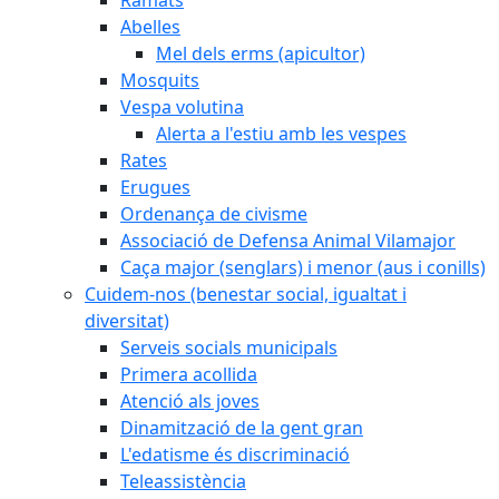
Abelles
Mel dels erms (apicultor)
Mosquits
Vespa volutina
Alerta a l'estiu amb les vespes
Rates
Erugues
Ordenança de civisme
Associació de Defensa Animal Vilamajor
Caça major (senglars) i menor (aus i conills)
Cuidem-nos (benestar social, igualtat i
diversitat)
Serveis socials municipals
Primera acollida
Atenció als joves
Dinamització de la gent gran
L'edatisme és discriminació
Teleassistència