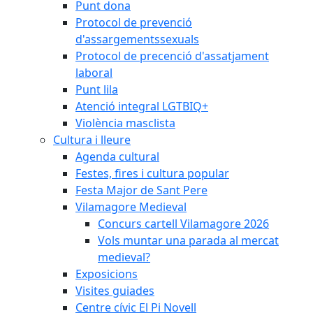
Punt dona
Protocol de prevenció
d'assargementssexuals
Protocol de precenció d'assatjament
laboral
Punt lila
Atenció integral LGTBIQ+
Violència masclista
Cultura i lleure
Agenda cultural
Festes, fires i cultura popular
Festa Major de Sant Pere
Vilamagore Medieval
Concurs cartell Vilamagore 2026
Vols muntar una parada al mercat
medieval?
Exposicions
Visites guiades
Centre cívic El Pi Novell