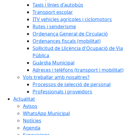
Taxis i línies d'autobús
Transport escolar
ITV vehicles agrícoles i ciclomotors
Rutes i senderisme
Ordenança General de Circulació
Ordenances fiscals (mobilitat)
Sol·licitud de Llicència d'Ocupació de Via
Pública
Guàrdia Municipal
Adreces i telèfons (transport i mobilitat)
Vols treballar amb nosaltres?
Processos de selecció de personal
Professionals i proveïdors
Actualitat
Avisos
WhatsApp Municipal
Notícies
Agenda
Exposicions