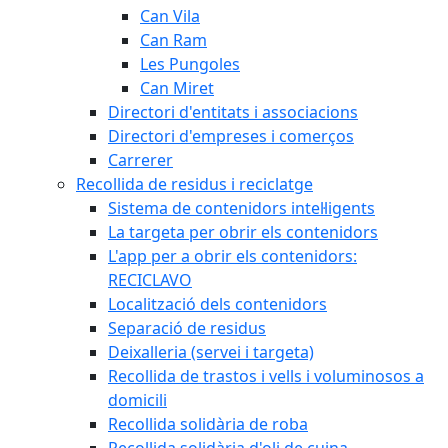
Can Vila
Can Ram
Les Pungoles
Can Miret
Directori d'entitats i associacions
Directori d'empreses i comerços
Carrerer
Recollida de residus i reciclatge
Sistema de contenidors intel·ligents
La targeta per obrir els contenidors
L'app per a obrir els contenidors:
RECICLAVO
Localització dels contenidors
Separació de residus
Deixalleria (servei i targeta)
Recollida de trastos i vells i voluminosos a
domicili
Recollida solidària de roba
Recollida solidària d'oli de cuina