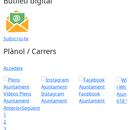
Butlletí digital
Subscriu-te
Plànol / Carrers
Accedeix
i Wha
Vídeos Plens
Instagram
Facebook
Ajunt
Ajuntament
Ajuntament
Ajuntament
618 5
Anterior
Següent
1
2
3