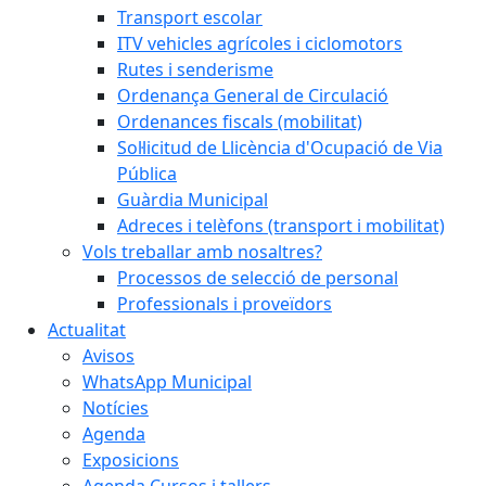
Transport escolar
ITV vehicles agrícoles i ciclomotors
Rutes i senderisme
Ordenança General de Circulació
Ordenances fiscals (mobilitat)
Sol·licitud de Llicència d'Ocupació de Via
Pública
Guàrdia Municipal
Adreces i telèfons (transport i mobilitat)
Vols treballar amb nosaltres?
Processos de selecció de personal
Professionals i proveïdors
Actualitat
Avisos
WhatsApp Municipal
Notícies
Agenda
Exposicions
Agenda Cursos i tallers