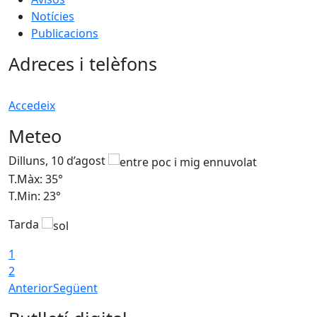
Notícies
Publicacions
Adreces i telèfons
Accedeix
Meteo
Dilluns, 10 d’agost
D
T.Màx: 35°
T
T.Min: 23°
T
Tarda
T
1
2
Anterior
Següent