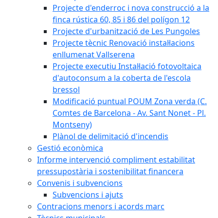
Projecte d'enderroc i nova construcció a la
finca rústica 60, 85 i 86 del polígon 12
Projecte d'urbanització de Les Pungoles
Projecte tècnic Renovació instal·lacions
enllumenat Vallserena
Projecte executiu Instal·lació fotovoltaica
d'autoconsum a la coberta de l'escola
bressol
Modificació puntual POUM Zona verda (C.
Comtes de Barcelona - Av. Sant Nonet - Pl.
Montseny)
Plànol de delimitació d'incendis
Gestió econòmica
Informe intervenció compliment estabilitat
pressupostària i sostenibilitat financera
Convenis i subvencions
Subvencions i ajuts
Contracions menors i acords marc
Tècnics municipals