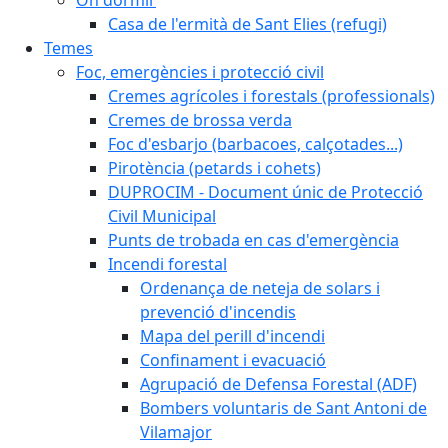
Casa de l'ermità de Sant Elies (refugi)
Temes
Foc, emergències i protecció civil
Cremes agrícoles i forestals (professionals)
Cremes de brossa verda
Foc d'esbarjo (barbacoes, calçotades...)
Pirotència (petards i cohets)
DUPROCIM - Document únic de Protecció
Civil Municipal
Punts de trobada en cas d'emergència
Incendi forestal
Ordenança de neteja de solars i
prevenció d'incendis
Mapa del perill d'incendi
Confinament i evacuació
Agrupació de Defensa Forestal (ADF)
Bombers voluntaris de Sant Antoni de
Vilamajor