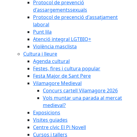
Protocol de prevenció
d'assargementssexuals
Protocol de precenció d'assatjament
laboral
Punt lila
Atenció integral LGTBIQ+
Violència masclista
Cultura i lleure
Agenda cultural
Festes, fires i cultura popular
Festa Major de Sant Pere
Vilamagore Medieval
Concurs cartell Vilamagore 2026
Vols muntar una parada al mercat
medieval?
Exposicions
Visites guiades
Centre cívic El Pi Novell
Cursos i tallers