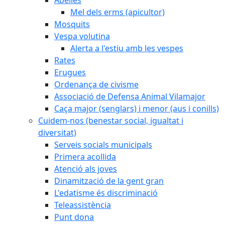
Mel dels erms (apicultor)
Mosquits
Vespa volutina
Alerta a l'estiu amb les vespes
Rates
Erugues
Ordenança de civisme
Associació de Defensa Animal Vilamajor
Caça major (senglars) i menor (aus i conills)
Cuidem-nos (benestar social, igualtat i
diversitat)
Serveis socials municipals
Primera acollida
Atenció als joves
Dinamització de la gent gran
L'edatisme és discriminació
Teleassistència
Punt dona