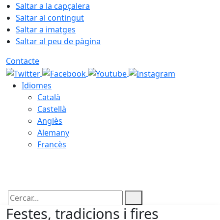
Saltar a la capçalera
Saltar al contingut
Saltar a imatges
Saltar al peu de pàgina
Contacte
Idiomes
Català
Castellà
Anglès
Alemany
Francès
10.08.2026 | 03:41
Cercar:
Festes, tradicions i fires