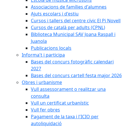
Associacions de famílies d'alumnes
Ajuts escolars i d'estiu
Cursos i tallers del centre cívic El Pi Novell
Cursos de català per adults (CPNL)
Biblioteca Municipal SAV Joana Raspall i
Juanola
Publicacions locals
Informa't i participa
Bases del concurs fotogràfic calendari
2027
Bases del concurs cartell festa major 2026
Obres i urbanisme
Vull assessorament o realitzar una
consulta
Vull un certificat urbanístic
Vull fer obres
Pagament de la taxa i l'ICIO per
autoliquidació