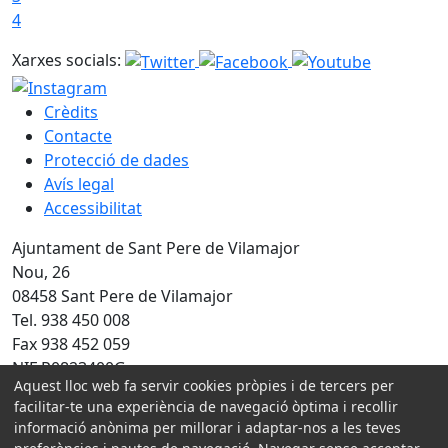
4
Xarxes socials:
Crèdits
Contacte
Protecció de dades
Avís legal
Accessibilitat
Ajuntament de Sant Pere de Vilamajor
Nou, 26
08458 Sant Pere de Vilamajor
Tel. 938 450 008
Fax 938 452 059
NIF P0823400G
Aquest lloc web fa servir cookies pròpies i de tercers per
Amb la col·laboració de:
facilitar-te una experiència de navegació òptima i recollir
informació anònima per millorar i adaptar-nos a les teves