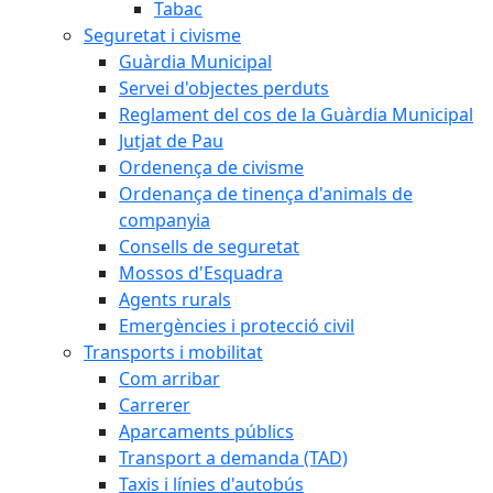
Tabac
Seguretat i civisme
Guàrdia Municipal
Servei d'objectes perduts
Reglament del cos de la Guàrdia Municipal
Jutjat de Pau
Ordenença de civisme
Ordenança de tinença d'animals de
companyia
Consells de seguretat
Mossos d'Esquadra
Agents rurals
Emergències i protecció civil
Transports i mobilitat
Com arribar
Carrerer
Aparcaments públics
Transport a demanda (TAD)
Taxis i línies d'autobús