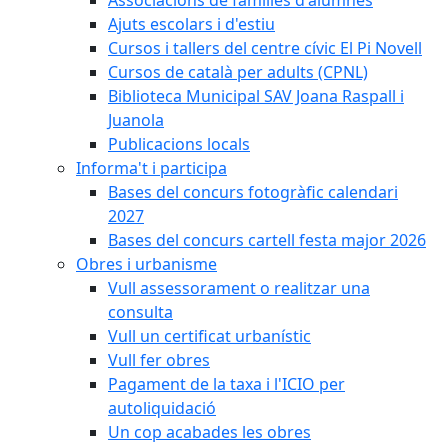
Ajuts escolars i d'estiu
Cursos i tallers del centre cívic El Pi Novell
Cursos de català per adults (CPNL)
Biblioteca Municipal SAV Joana Raspall i
Juanola
Publicacions locals
Informa't i participa
Bases del concurs fotogràfic calendari
2027
Bases del concurs cartell festa major 2026
Obres i urbanisme
Vull assessorament o realitzar una
consulta
Vull un certificat urbanístic
Vull fer obres
Pagament de la taxa i l'ICIO per
autoliquidació
Un cop acabades les obres