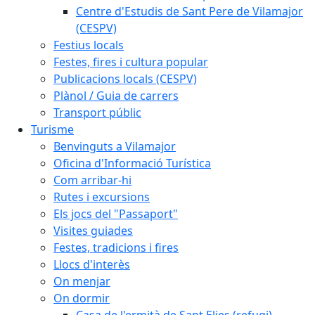
Centre d'Estudis de Sant Pere de Vilamajor
(CESPV)
Festius locals
Festes, fires i cultura popular
Publicacions locals (CESPV)
Plànol / Guia de carrers
Transport públic
Turisme
Benvinguts a Vilamajor
Oficina d'Informació Turística
Com arribar-hi
Rutes i excursions
Els jocs del "Passaport"
Visites guiades
Festes, tradicions i fires
Llocs d'interès
On menjar
On dormir
Casa de l'ermità de Sant Elies (refugi)