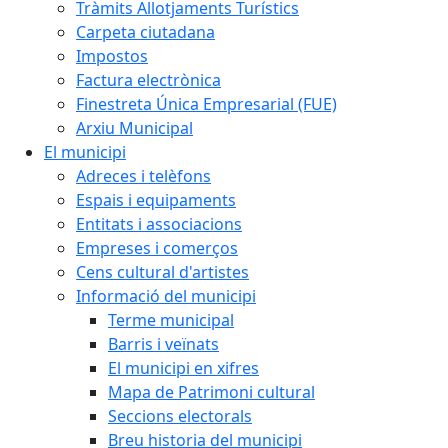
Tràmits Allotjaments Turístics
Carpeta ciutadana
Impostos
Factura electrònica
Finestreta Única Empresarial (FUE)
Arxiu Municipal
El municipi
Adreces i telèfons
Espais i equipaments
Entitats i associacions
Empreses i comerços
Cens cultural d'artistes
Informació del municipi
Terme municipal
Barris i veïnats
El municipi en xifres
Mapa de Patrimoni cultural
Seccions electorals
Breu historia del municipi