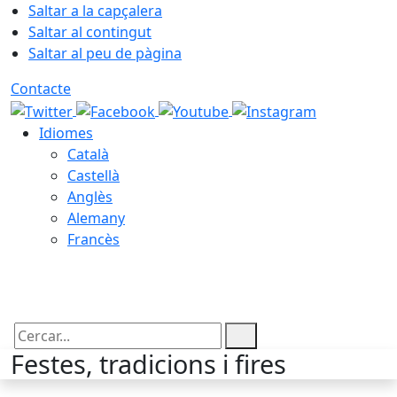
Saltar a la capçalera
Saltar al contingut
Saltar al peu de pàgina
Contacte
Idiomes
Català
Castellà
Anglès
Alemany
Francès
06.08.2026 | 09:28
Cercar:
Festes, tradicions i fires