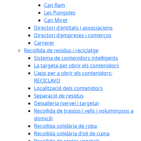
Can Ram
Les Pungoles
Can Miret
Directori d'entitats i associacions
Directori d'empreses i comerços
Carrerer
Recollida de residus i reciclatge
Sistema de contenidors intel·ligents
La targeta per obrir els contenidors
L'app per a obrir els contenidors:
RECICLAVO
Localització dels contenidors
Separació de residus
Deixalleria (servei i targeta)
Recollida de trastos i vells i voluminosos a
domicili
Recollida solidària de roba
Recollida solidària d'oli de cuina
Recollida de restes vegetals