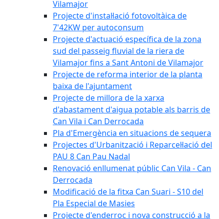
Vilamajor
Projecte d'instal·lació fotovoltàica de
7'42KW per autoconsum
Projecte d'actuació específica de la zona
sud del passeig fluvial de la riera de
Vilamajor fins a Sant Antoni de Vilamajor
Projecte de reforma interior de la planta
baixa de l'ajuntament
Projecte de millora de la xarxa
d'abastament d'aigua potable als barris de
Can Vila i Can Derrocada
Pla d'Emergència en situacions de sequera
Projectes d'Urbanització i Reparcel·lació del
PAU 8 Can Pau Nadal
Renovació enllumenat públic Can Vila - Can
Derrocada
Modificació de la fitxa Can Suari - S10 del
Pla Especial de Masies
Projecte d'enderroc i nova construcció a la