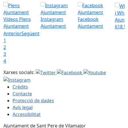
i Wha
Vídeos Plens
Instagram
Facebook
Ajunt
Ajuntament
Ajuntament
Ajuntament
618 5
Anterior
Següent
1
2
3
4
Xarxes socials:
Crèdits
Contacte
Protecció de dades
Avís legal
Accessibilitat
Ajuntament de Sant Pere de Vilamajor