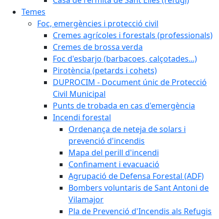
Temes
Foc, emergències i protecció civil
Cremes agrícoles i forestals (professionals)
Cremes de brossa verda
Foc d'esbarjo (barbacoes, calçotades...)
Pirotència (petards i cohets)
DUPROCIM - Document únic de Protecció
Civil Municipal
Punts de trobada en cas d'emergència
Incendi forestal
Ordenança de neteja de solars i
prevenció d'incendis
Mapa del perill d'incendi
Confinament i evacuació
Agrupació de Defensa Forestal (ADF)
Bombers voluntaris de Sant Antoni de
Vilamajor
Pla de Prevenció d'Incendis als Refugis