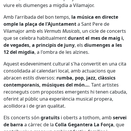
viure els diumenges a migdia a Vilamajor.
Amb l'arribada del bon temps,
la música en directe
omple la plaça de l'Ajuntament
a Sant Pere de
Vilamajor amb els
Vermuts Musicals
, un cicle de concerts
que se celebra habitualment
durant el mes de maig i,
de vegades, a principis de juny
, els
diumenges a les
12 del migdia
, a l'ombra de les alzines.
Aquest esdeveniment cultural s'ha convertit en una cita
consolidada al calendari local, amb actuacions que
abracen estils diversos:
rumba, pop, jazz, clàssics
contemporanis, músiques del món…
. Tant artistes
reconeguts com propostes emergents hi tenen cabuda,
oferint al públic una experiència musical propera,
acollidora i de gran qualitat.
Els concerts són
gratuïts
i oberts a tothom, amb
servei
de barra
a càrrec de la
Colla Gegantera La Força
, que