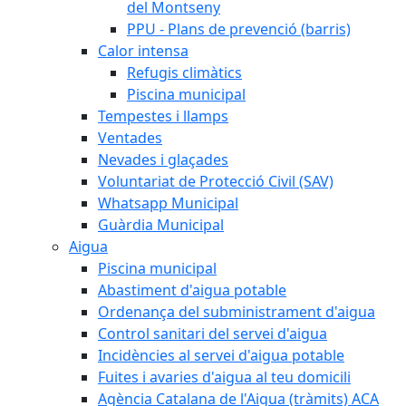
del Montseny
PPU - Plans de prevenció (barris)
Calor intensa
Refugis climàtics
Piscina municipal
Tempestes i llamps
Ventades
Nevades i glaçades
Voluntariat de Protecció Civil (SAV)
Whatsapp Municipal
Guàrdia Municipal
Aigua
Piscina municipal
Abastiment d'aigua potable
Ordenança del subministrament d'aigua
Control sanitari del servei d'aigua
Incidències al servei d'aigua potable
Fuites i avaries d'aigua al teu domicili
Agència Catalana de l'Aigua (tràmits) ACA