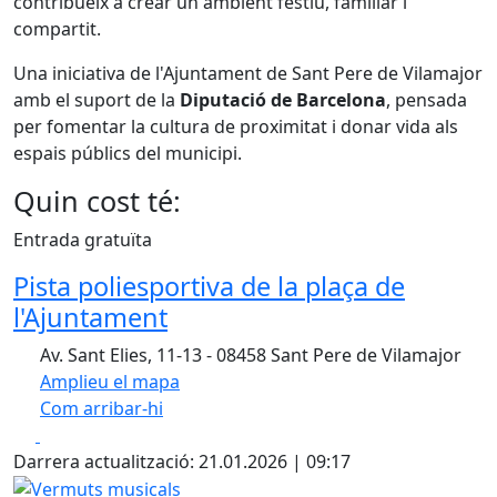
contribueix a crear un ambient festiu, familiar i
compartit.
Una iniciativa de l'Ajuntament de Sant Pere de Vilamajor
amb el suport de la
Diputació de Barcelona
, pensada
per fomentar la cultura de proximitat i donar vida als
espais públics del municipi.
Quin cost té:
Entrada gratuïta
Pista poliesportiva de la plaça de
l'Ajuntament
Av. Sant Elies, 11-13 - 08458 Sant Pere de Vilamajor
Amplieu el mapa
Com arribar-hi
Leaflet
| ©
OpenStreetMap
contributors
Facebook
X
+
Darrera actualització: 21.01.2026 | 09:17
−
Vermuts musicals