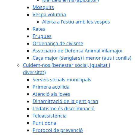
Mosquits
Vespa volutina
Alerta a l'estiu amb les vespes
Rates
Erugues
Ordenança de civisme
Associació de Defensa Animal Vilamajor
Caça major (senglars) i menor (aus i conills)
Cuidem-nos (benestar social, igualtat i
diversitat)
Serveis socials municipals
Primera acollida
Atenció als joves
Dinamització de la gent gran
L'edatisme és discriminació
Teleassistència
Punt dona
Protocol de prevenció