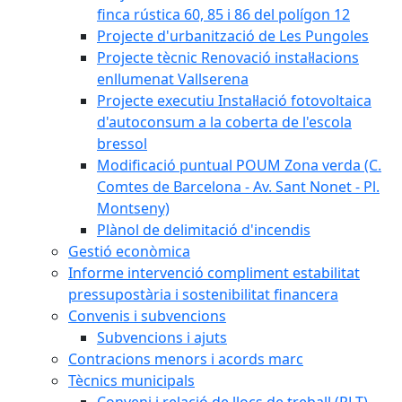
finca rústica 60, 85 i 86 del polígon 12
Projecte d'urbanització de Les Pungoles
Projecte tècnic Renovació instal·lacions
enllumenat Vallserena
Projecte executiu Instal·lació fotovoltaica
d'autoconsum a la coberta de l'escola
bressol
Modificació puntual POUM Zona verda (C.
Comtes de Barcelona - Av. Sant Nonet - Pl.
Montseny)
Plànol de delimitació d'incendis
Gestió econòmica
Informe intervenció compliment estabilitat
pressupostària i sostenibilitat financera
Convenis i subvencions
Subvencions i ajuts
Contracions menors i acords marc
Tècnics municipals
Conveni i relació de llocs de treball (RLT)