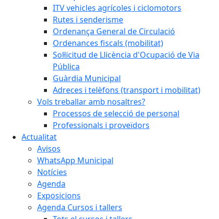
ITV vehicles agrícoles i ciclomotors
Rutes i senderisme
Ordenança General de Circulació
Ordenances fiscals (mobilitat)
Sol·licitud de Llicència d'Ocupació de Via
Pública
Guàrdia Municipal
Adreces i telèfons (transport i mobilitat)
Vols treballar amb nosaltres?
Processos de selecció de personal
Professionals i proveïdors
Actualitat
Avisos
WhatsApp Municipal
Notícies
Agenda
Exposicions
Agenda Cursos i tallers
Tots el cursos i tallers