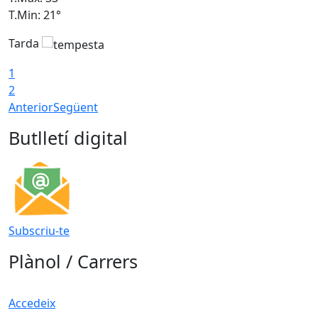
T.Min: 21°
T
Tarda
T
1
2
Anterior
Següent
Butlletí digital
Subscriu-te
Plànol / Carrers
Accedeix