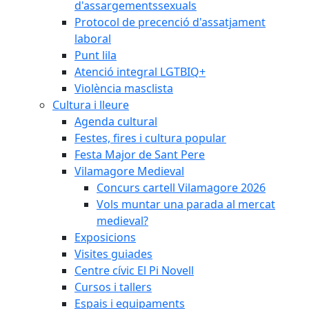
d'assargementssexuals
Protocol de precenció d'assatjament
laboral
Punt lila
Atenció integral LGTBIQ+
Violència masclista
Cultura i lleure
Agenda cultural
Festes, fires i cultura popular
Festa Major de Sant Pere
Vilamagore Medieval
Concurs cartell Vilamagore 2026
Vols muntar una parada al mercat
medieval?
Exposicions
Visites guiades
Centre cívic El Pi Novell
Cursos i tallers
Espais i equipaments