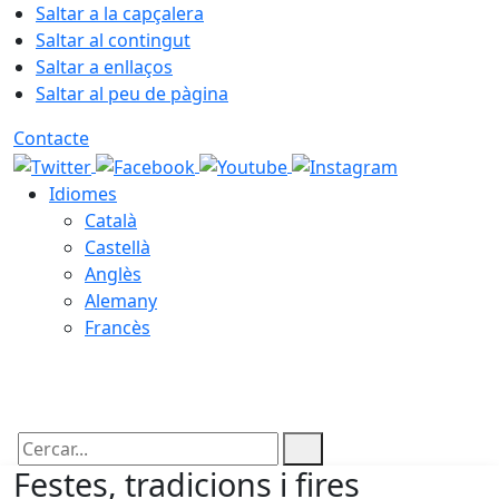
Saltar a la capçalera
Saltar al contingut
Saltar a enllaços
Saltar al peu de pàgina
Contacte
Idiomes
Català
Castellà
Anglès
Alemany
Francès
10.08.2026 | 01:14
Cercar:
Festes, tradicions i fires