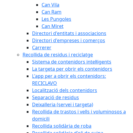
Can Vila
Can Ram
Les Pungoles
Can Miret
Directori d'entitats i associacions
Directori d'empreses i comerços
Carrerer
Recollida de residus i reciclatge
Sistema de contenidors intel·ligents
La targeta per obrir els contenidors
L'app per a obrir els contenidors:
RECICLAVO
Localització dels contenidors
Separació de residus
Deixalleria (servei i targeta)
Recollida de trastos i vells i voluminosos a
domicili
Recollida solidària de roba
Recollida solidària d'oli de cuina