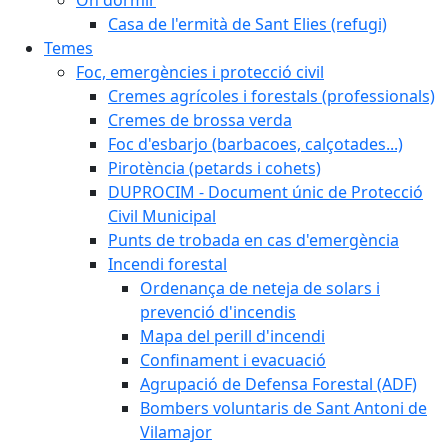
Casa de l'ermità de Sant Elies (refugi)
Temes
Foc, emergències i protecció civil
Cremes agrícoles i forestals (professionals)
Cremes de brossa verda
Foc d'esbarjo (barbacoes, calçotades...)
Pirotència (petards i cohets)
DUPROCIM - Document únic de Protecció
Civil Municipal
Punts de trobada en cas d'emergència
Incendi forestal
Ordenança de neteja de solars i
prevenció d'incendis
Mapa del perill d'incendi
Confinament i evacuació
Agrupació de Defensa Forestal (ADF)
Bombers voluntaris de Sant Antoni de
Vilamajor