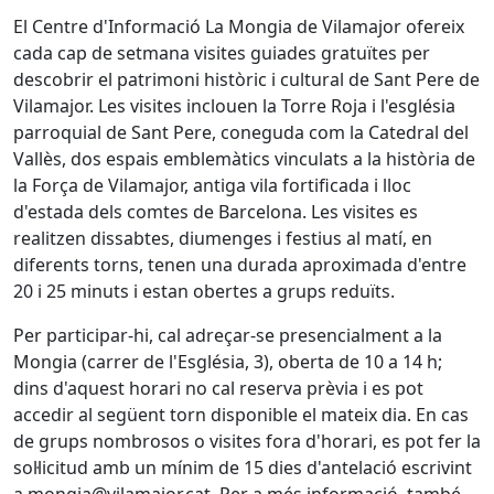
El Centre d'Informació La Mongia de Vilamajor ofereix
cada cap de setmana visites guiades gratuïtes per
descobrir el patrimoni històric i cultural de Sant Pere de
Vilamajor. Les visites inclouen la Torre Roja i l'església
parroquial de Sant Pere, coneguda com la Catedral del
Vallès, dos espais emblemàtics vinculats a la història de
la Força de Vilamajor, antiga vila fortificada i lloc
d'estada dels comtes de Barcelona. Les visites es
realitzen dissabtes, diumenges i festius al matí, en
diferents torns, tenen una durada aproximada d'entre
20 i 25 minuts i estan obertes a grups reduïts.
Per participar-hi, cal adreçar-se presencialment a la
Mongia (carrer de l'Església, 3), oberta de 10 a 14 h;
dins d'aquest horari no cal reserva prèvia i es pot
accedir al següent torn disponible el mateix dia. En cas
de grups nombrosos o visites fora d'horari, es pot fer la
sol·licitud amb un mínim de 15 dies d'antelació escrivint
a mongia@vilamajor.cat. Per a més informació, també