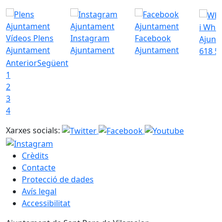
i Wha
Vídeos Plens
Instagram
Facebook
Ajunt
Ajuntament
Ajuntament
Ajuntament
618 5
Anterior
Següent
1
2
3
4
Xarxes socials:
Crèdits
Contacte
Protecció de dades
Avís legal
Accessibilitat