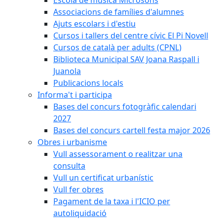
Associacions de famílies d'alumnes
Ajuts escolars i d'estiu
Cursos i tallers del centre cívic El Pi Novell
Cursos de català per adults (CPNL)
Biblioteca Municipal SAV Joana Raspall i
Juanola
Publicacions locals
Informa't i participa
Bases del concurs fotogràfic calendari
2027
Bases del concurs cartell festa major 2026
Obres i urbanisme
Vull assessorament o realitzar una
consulta
Vull un certificat urbanístic
Vull fer obres
Pagament de la taxa i l'ICIO per
autoliquidació