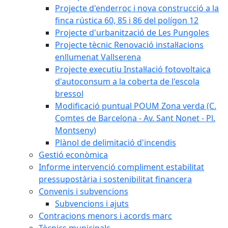
Projecte d'enderroc i nova construcció a la
finca rústica 60, 85 i 86 del polígon 12
Projecte d'urbanització de Les Pungoles
Projecte tècnic Renovació instal·lacions
enllumenat Vallserena
Projecte executiu Instal·lació fotovoltaica
d'autoconsum a la coberta de l'escola
bressol
Modificació puntual POUM Zona verda (C.
Comtes de Barcelona - Av. Sant Nonet - Pl.
Montseny)
Plànol de delimitació d'incendis
Gestió econòmica
Informe intervenció compliment estabilitat
pressupostària i sostenibilitat financera
Convenis i subvencions
Subvencions i ajuts
Contracions menors i acords marc
Tècnics municipals