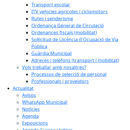
Transport escolar
ITV vehicles agrícoles i ciclomotors
Rutes i senderisme
Ordenança General de Circulació
Ordenances fiscals (mobilitat)
Sol·licitud de Llicència d'Ocupació de Via
Pública
Guàrdia Municipal
Adreces i telèfons (transport i mobilitat)
Vols treballar amb nosaltres?
Processos de selecció de personal
Professionals i proveïdors
Actualitat
Avisos
WhatsApp Municipal
Notícies
Agenda
Exposicions
Agenda Cursos i tallers