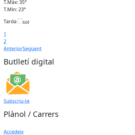
T.Màx: 35°
T
T.Min: 23°
T
Tarda
T
1
2
Anterior
Següent
Butlletí digital
Subscriu-te
Plànol / Carrers
Accedeix