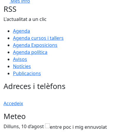
Més info
RSS
L'actualitat a un clic
Agenda
Agenda cursos i tallers
Agenda Exposicions
Agenda política
Avisos
Notícies
Publicacions
Adreces i telèfons
Accedeix
Meteo
Dilluns, 10 d’agost
D