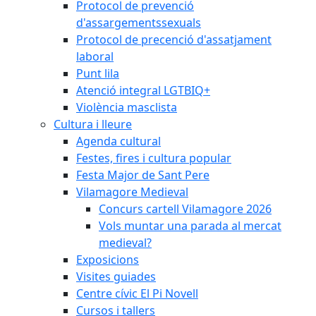
Protocol de prevenció
d'assargementssexuals
Protocol de precenció d'assatjament
laboral
Punt lila
Atenció integral LGTBIQ+
Violència masclista
Cultura i lleure
Agenda cultural
Festes, fires i cultura popular
Festa Major de Sant Pere
Vilamagore Medieval
Concurs cartell Vilamagore 2026
Vols muntar una parada al mercat
medieval?
Exposicions
Visites guiades
Centre cívic El Pi Novell
Cursos i tallers