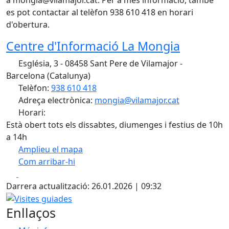
es pot contactar al telèfon 938 610 418 en horari
d'obertura.
Centre d'Informació La Mongia
Església, 3 - 08458 Sant Pere de Vilamajor -
Barcelona (Catalunya)
Telèfon:
938 610 418
Adreça electrònica:
mongia@vilamajor.cat
Horari:
Està obert tots els dissabtes, diumenges i festius de 10h
a 14h
Amplieu el mapa
Com arribar-hi
Leaflet
| ©
OpenStreetMap
contributors
Facebook
X
+
Darrera actualització: 26.01.2026 | 09:32
−
Visites guiades
Enllaços