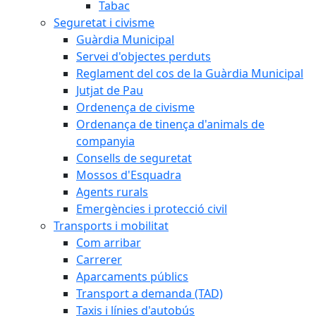
Tabac
Seguretat i civisme
Guàrdia Municipal
Servei d'objectes perduts
Reglament del cos de la Guàrdia Municipal
Jutjat de Pau
Ordenença de civisme
Ordenança de tinença d'animals de
companyia
Consells de seguretat
Mossos d'Esquadra
Agents rurals
Emergències i protecció civil
Transports i mobilitat
Com arribar
Carrerer
Aparcaments públics
Transport a demanda (TAD)
Taxis i línies d'autobús