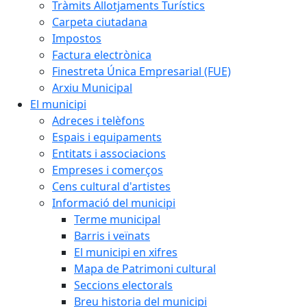
Tràmits Allotjaments Turístics
Carpeta ciutadana
Impostos
Factura electrònica
Finestreta Única Empresarial (FUE)
Arxiu Municipal
El municipi
Adreces i telèfons
Espais i equipaments
Entitats i associacions
Empreses i comerços
Cens cultural d'artistes
Informació del municipi
Terme municipal
Barris i veïnats
El municipi en xifres
Mapa de Patrimoni cultural
Seccions electorals
Breu historia del municipi