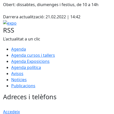
Fac
Obert: dissabtes, diumenges i festius, de 10 a 14h
X
Darrera actualització: 21.02.2022 | 14:42
expo
RSS
L'actualitat a un clic
Agenda
Agenda cursos i tallers
Agenda Exposicions
Agenda política
Avisos
Notícies
Publicacions
Adreces i telèfons
Accedeix