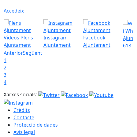
Accedeix
i Wha
Vídeos Plens
Instagram
Facebook
Ajunt
Ajuntament
Ajuntament
Ajuntament
618 5
Anterior
Següent
1
2
3
4
Xarxes socials:
Crèdits
Contacte
Protecció de dades
Avís legal