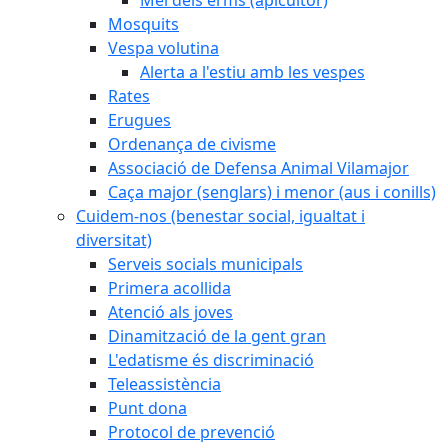
Mosquits
Vespa volutina
Alerta a l'estiu amb les vespes
Rates
Erugues
Ordenança de civisme
Associació de Defensa Animal Vilamajor
Caça major (senglars) i menor (aus i conills)
Cuidem-nos (benestar social, igualtat i
diversitat)
Serveis socials municipals
Primera acollida
Atenció als joves
Dinamització de la gent gran
L'edatisme és discriminació
Teleassistència
Punt dona
Protocol de prevenció