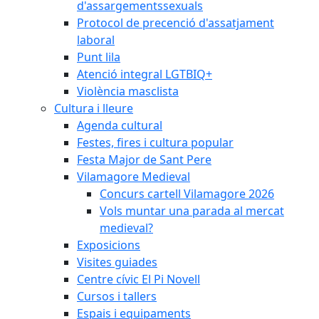
d'assargementssexuals
Protocol de precenció d'assatjament
laboral
Punt lila
Atenció integral LGTBIQ+
Violència masclista
Cultura i lleure
Agenda cultural
Festes, fires i cultura popular
Festa Major de Sant Pere
Vilamagore Medieval
Concurs cartell Vilamagore 2026
Vols muntar una parada al mercat
medieval?
Exposicions
Visites guiades
Centre cívic El Pi Novell
Cursos i tallers
Espais i equipaments