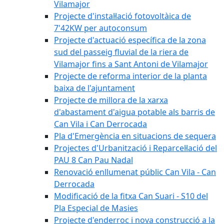
Vilamajor
Projecte d'instal·lació fotovoltàica de
7'42KW per autoconsum
Projecte d'actuació específica de la zona
sud del passeig fluvial de la riera de
Vilamajor fins a Sant Antoni de Vilamajor
Projecte de reforma interior de la planta
baixa de l'ajuntament
Projecte de millora de la xarxa
d'abastament d'aigua potable als barris de
Can Vila i Can Derrocada
Pla d'Emergència en situacions de sequera
Projectes d'Urbanització i Reparcel·lació del
PAU 8 Can Pau Nadal
Renovació enllumenat públic Can Vila - Can
Derrocada
Modificació de la fitxa Can Suari - S10 del
Pla Especial de Masies
Projecte d'enderroc i nova construcció a la