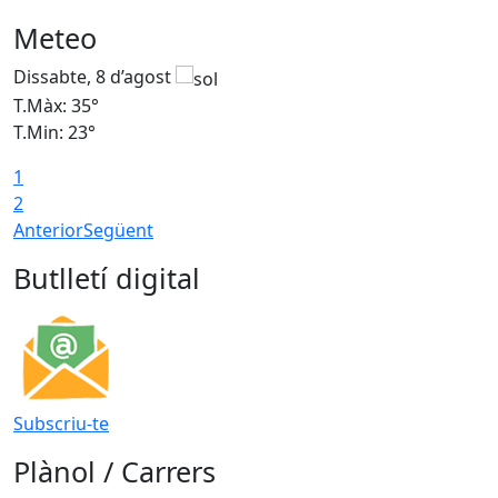
Meteo
Dissabte, 8 d’agost
D
T.Màx: 35°
T
T.Min: 23°
T
1
2
Anterior
Següent
Butlletí digital
Subscriu-te
Plànol / Carrers