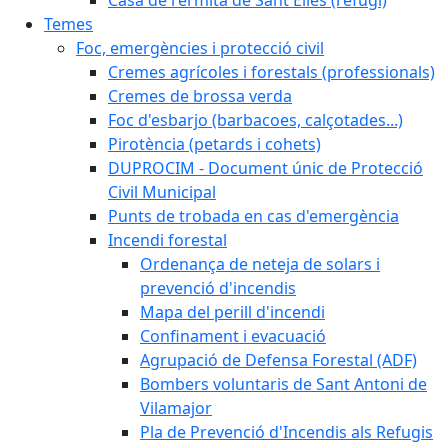
Temes
Foc, emergències i protecció civil
Cremes agrícoles i forestals (professionals)
Cremes de brossa verda
Foc d'esbarjo (barbacoes, calçotades...)
Pirotència (petards i cohets)
DUPROCIM - Document únic de Protecció
Civil Municipal
Punts de trobada en cas d'emergència
Incendi forestal
Ordenança de neteja de solars i
prevenció d'incendis
Mapa del perill d'incendi
Confinament i evacuació
Agrupació de Defensa Forestal (ADF)
Bombers voluntaris de Sant Antoni de
Vilamajor
Pla de Prevenció d'Incendis als Refugis