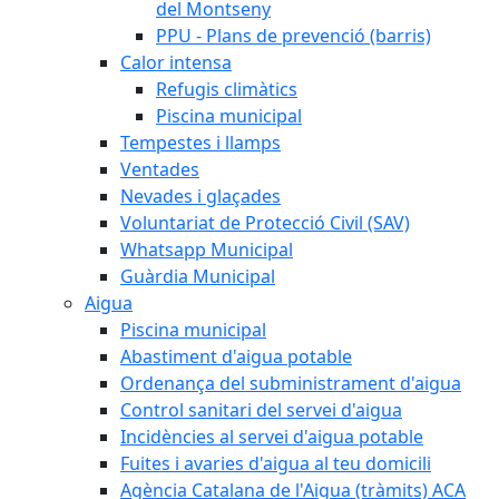
del Montseny
PPU - Plans de prevenció (barris)
Calor intensa
Refugis climàtics
Piscina municipal
Tempestes i llamps
Ventades
Nevades i glaçades
Voluntariat de Protecció Civil (SAV)
Whatsapp Municipal
Guàrdia Municipal
Aigua
Piscina municipal
Abastiment d'aigua potable
Ordenança del subministrament d'aigua
Control sanitari del servei d'aigua
Incidències al servei d'aigua potable
Fuites i avaries d'aigua al teu domicili
Agència Catalana de l'Aigua (tràmits) ACA