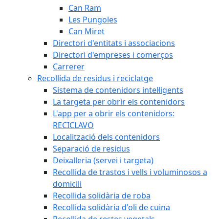
Can Ram
Les Pungoles
Can Miret
Directori d'entitats i associacions
Directori d'empreses i comerços
Carrerer
Recollida de residus i reciclatge
Sistema de contenidors intel·ligents
La targeta per obrir els contenidors
L'app per a obrir els contenidors:
RECICLAVO
Localització dels contenidors
Separació de residus
Deixalleria (servei i targeta)
Recollida de trastos i vells i voluminosos a
domicili
Recollida solidària de roba
Recollida solidària d'oli de cuina
Recollida de restes vegetals