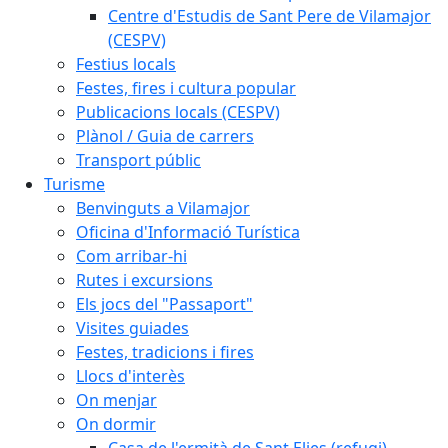
Centre d'Estudis de Sant Pere de Vilamajor
(CESPV)
Festius locals
Festes, fires i cultura popular
Publicacions locals (CESPV)
Plànol / Guia de carrers
Transport públic
Turisme
Benvinguts a Vilamajor
Oficina d'Informació Turística
Com arribar-hi
Rutes i excursions
Els jocs del "Passaport"
Visites guiades
Festes, tradicions i fires
Llocs d'interès
On menjar
On dormir
Casa de l'ermità de Sant Elies (refugi)