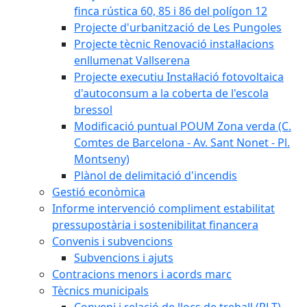
finca rústica 60, 85 i 86 del polígon 12
Projecte d'urbanització de Les Pungoles
Projecte tècnic Renovació instal·lacions
enllumenat Vallserena
Projecte executiu Instal·lació fotovoltaica
d'autoconsum a la coberta de l'escola
bressol
Modificació puntual POUM Zona verda (C.
Comtes de Barcelona - Av. Sant Nonet - Pl.
Montseny)
Plànol de delimitació d'incendis
Gestió econòmica
Informe intervenció compliment estabilitat
pressupostària i sostenibilitat financera
Convenis i subvencions
Subvencions i ajuts
Contracions menors i acords marc
Tècnics municipals
Conveni i relació de llocs de treball (RLT)