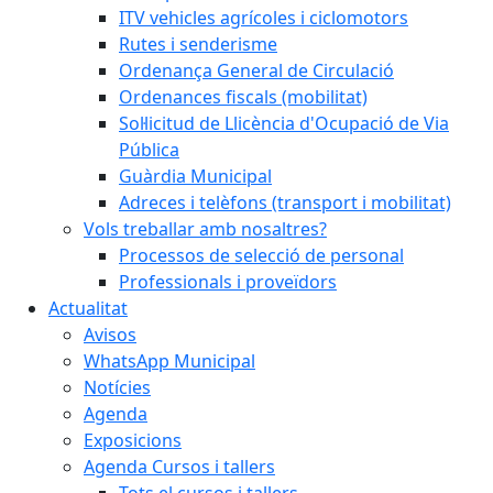
ITV vehicles agrícoles i ciclomotors
Rutes i senderisme
Ordenança General de Circulació
Ordenances fiscals (mobilitat)
Sol·licitud de Llicència d'Ocupació de Via
Pública
Guàrdia Municipal
Adreces i telèfons (transport i mobilitat)
Vols treballar amb nosaltres?
Processos de selecció de personal
Professionals i proveïdors
Actualitat
Avisos
WhatsApp Municipal
Notícies
Agenda
Exposicions
Agenda Cursos i tallers
Tots el cursos i tallers