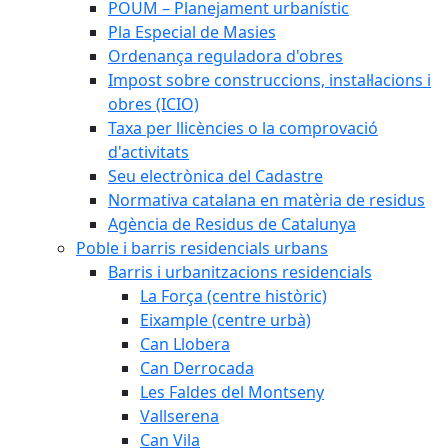
POUM – Planejament urbanístic
Pla Especial de Masies
Ordenança reguladora d'obres
Impost sobre construccions, instal·lacions i
obres (ICIO)
Taxa per llicències o la comprovació
d'activitats
Seu electrònica del Cadastre
Normativa catalana en matèria de residus
Agència de Residus de Catalunya
Poble i barris residencials urbans
Barris i urbanitzacions residencials
La Força (centre històric)
Eixample (centre urbà)
Can Llobera
Can Derrocada
Les Faldes del Montseny
Vallserena
Can Vila