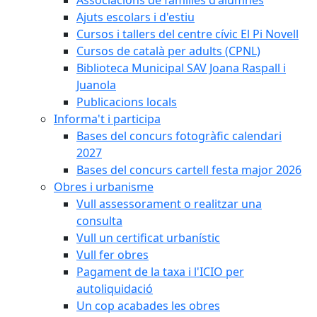
Ajuts escolars i d'estiu
Cursos i tallers del centre cívic El Pi Novell
Cursos de català per adults (CPNL)
Biblioteca Municipal SAV Joana Raspall i
Juanola
Publicacions locals
Informa't i participa
Bases del concurs fotogràfic calendari
2027
Bases del concurs cartell festa major 2026
Obres i urbanisme
Vull assessorament o realitzar una
consulta
Vull un certificat urbanístic
Vull fer obres
Pagament de la taxa i l'ICIO per
autoliquidació
Un cop acabades les obres